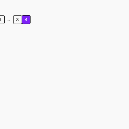
1
…
3
4