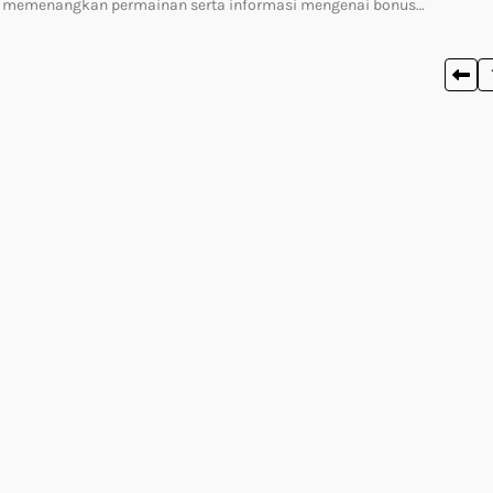
memenangkan permainan serta informasi mengenai bonus…
Posts
pagination