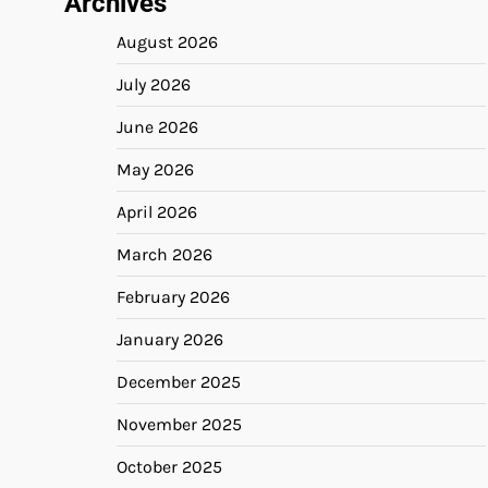
Archives
August 2026
July 2026
June 2026
May 2026
April 2026
March 2026
February 2026
January 2026
December 2025
November 2025
October 2025