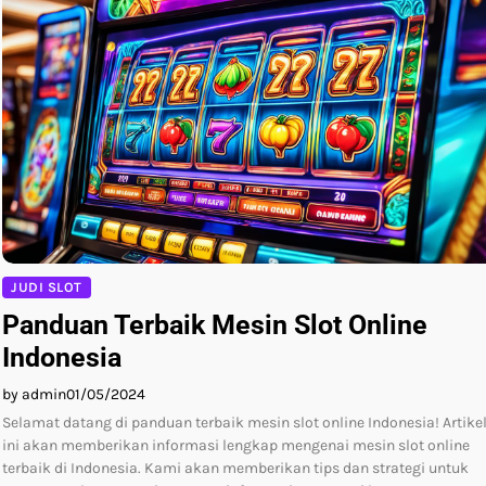
JUDI SLOT
Panduan Terbaik Mesin Slot Online
Indonesia
by admin
01/05/2024
Selamat datang di panduan terbaik mesin slot online Indonesia! Artike
ini akan memberikan informasi lengkap mengenai mesin slot online
terbaik di Indonesia. Kami akan memberikan tips dan strategi untuk