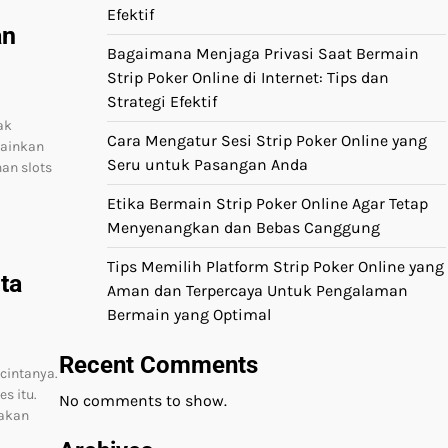
Efektif
an
Bagaimana Menjaga Privasi Saat Bermain
Strip Poker Online di Internet: Tips dan
Strategi Efektif
ak
Cara Mengatur Sesi Strip Poker Online yang
mainkan
Seru untuk Pasangan Anda
an slots
Etika Bermain Strip Poker Online Agar Tetap
Menyenangkan dan Bebas Canggung
Tips Memilih Platform Strip Poker Online yang
ta
Aman dan Terpercaya Untuk Pengalaman
Bermain yang Optimal
Recent Comments
cintanya.
s itu.
No comments to show.
pakan