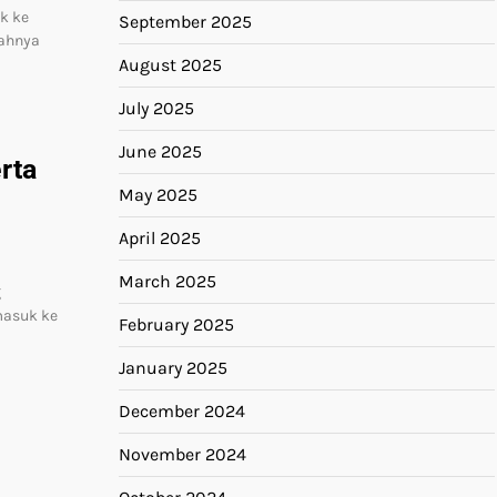
k ke
September 2025
lahnya
August 2025
July 2025
June 2025
rta
May 2025
April 2025
March 2025
g
masuk ke
February 2025
January 2025
December 2024
November 2024