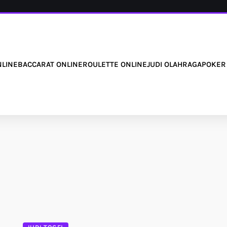
NLINE
BACCARAT ONLINE
ROULETTE ONLINE
JUDI OLAHRAGA
POKER