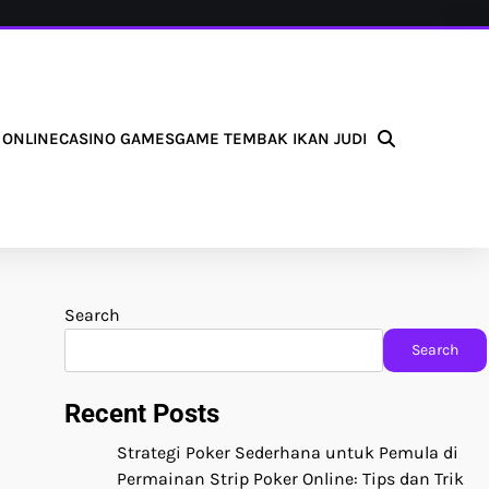
 ONLINE
CASINO GAMES
GAME TEMBAK IKAN JUDI
Search
Search
Recent Posts
Strategi Poker Sederhana untuk Pemula di
Permainan Strip Poker Online: Tips dan Trik