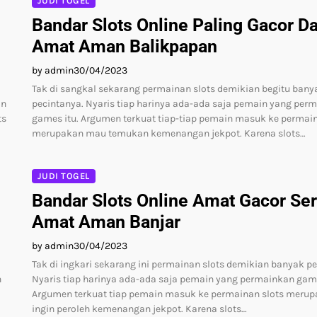
JUDI TOGEL
Bandar Slots Online Paling Gacor D
Amat Aman Balikpapan
by admin
30/04/2023
Tak di sangkal sekarang permainan slots demikian begitu bany
an
pecintanya. Nyaris tiap harinya ada-ada saja pemain yang per
ts
games itu. Argumen terkuat tiap-tiap pemain masuk ke permain
merupakan mau temukan kemenangan jekpot. Karena slots…
JUDI TOGEL
Bandar Slots Online Amat Gacor Ser
Amat Aman Banjar
by admin
30/04/2023
Tak di ingkari sekarang ini permainan slots demikian banyak pe
n
Nyaris tiap harinya ada-ada saja pemain yang permainkan game
Argumen terkuat tiap pemain masuk ke permainan slots meru
ingin peroleh kemenangan jekpot. Karena slots…