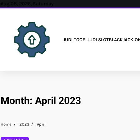
Skip
Aug 08, 2026, Saturday
to
content
JUDI TOGEL
JUDI SLOT
BLACKJACK O
Month:
April 2023
Home
2023
April