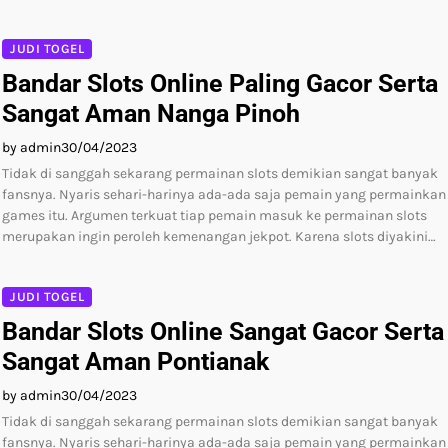
JUDI TOGEL
Bandar Slots Online Paling Gacor Serta
Sangat Aman Nanga Pinoh
by admin
30/04/2023
Tidak di sanggah sekarang permainan slots demikian sangat banyak
fansnya. Nyaris sehari-harinya ada-ada saja pemain yang permainkan
games itu. Argumen terkuat tiap pemain masuk ke permainan slots
merupakan ingin peroleh kemenangan jekpot. Karena slots diyakini…
JUDI TOGEL
Bandar Slots Online Sangat Gacor Serta
Sangat Aman Pontianak
by admin
30/04/2023
Tidak di sanggah sekarang permainan slots demikian sangat banyak
fansnya. Nyaris sehari-harinya ada-ada saja pemain yang permainkan