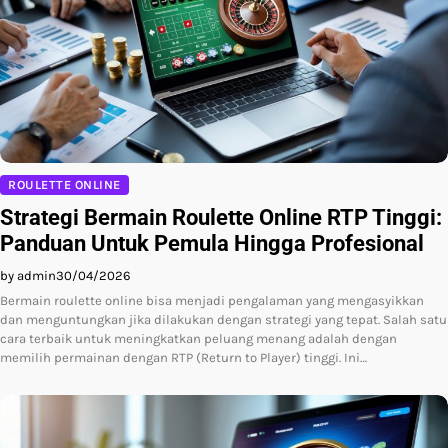
ROULETTE ONLINE
Strategi Bermain Roulette Online RTP Tinggi:
Panduan Untuk Pemula Hingga Profesional
by admin
30/04/2026
Bermain roulette online bisa menjadi pengalaman yang mengasyikkan
dan menguntungkan jika dilakukan dengan strategi yang tepat. Salah satu
cara terbaik untuk meningkatkan peluang menang adalah dengan
memilih permainan dengan RTP (Return to Player) tinggi. Ini…