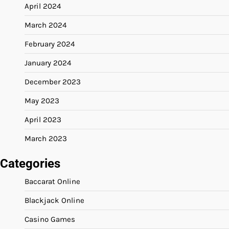
April 2024
March 2024
February 2024
January 2024
December 2023
May 2023
April 2023
March 2023
Categories
Baccarat Online
Blackjack Online
Casino Games