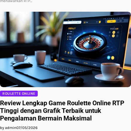
menawarkan RTP…
ROULETTE ONLINE
Review Lengkap Game Roulette Online RTP
Tinggi dengan Grafik Terbaik untuk
Pengalaman Bermain Maksimal
by admin
07/05/2026