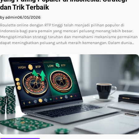
dan Trik Terbaik
by admin
06/05/2026
Roulette online dengan RTP tinggi telah menjadi pilihan populer di
Indonesia bagi para pemain yang mencari peluang menang lebih besar.
Mengoptimalkan strategi taruhan dan memahami mekanisme permainan
dapat meningkatkan peluang untuk meraih kemenangan. Dalam dunia…