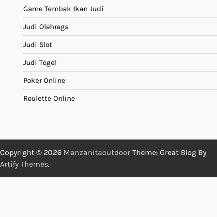
Game Tembak Ikan Judi
Judi Olahraga
Judi Slot
Judi Togel
Poker Online
Roulette Online
Copyright © 2026
Manzanitaoutdoor
Theme: Great Blog By
Artify Themes
.