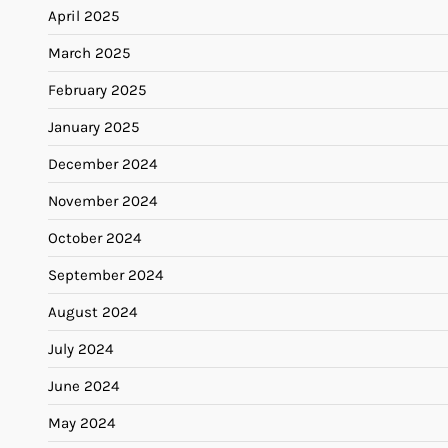
April 2025
March 2025
February 2025
January 2025
December 2024
November 2024
October 2024
September 2024
August 2024
July 2024
June 2024
May 2024