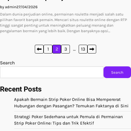
by admin
27/04/2026
Dalam dunia perjudian online, permainan roulette menjadi salah satu
pilihan favorit banyak pemain. Mencari situs roulette online dengan RTP
tinggi sangat penting untuk meningkatkan peluang menang dan
pengalaman bermain yang lebih baik. Dengan banyaknya opsi…
Posts
1
2
3
…
13
pagination
Search
Search
Recent Posts
Apakah Bermain Strip Poker Online Bisa Mempererat
Hubungan dengan Pasangan? Temukan Faktanya di Sini
Strategi Poker Sederhana untuk Pemula di Permainan
Strip Poker Online: Tips dan Trik Efektif