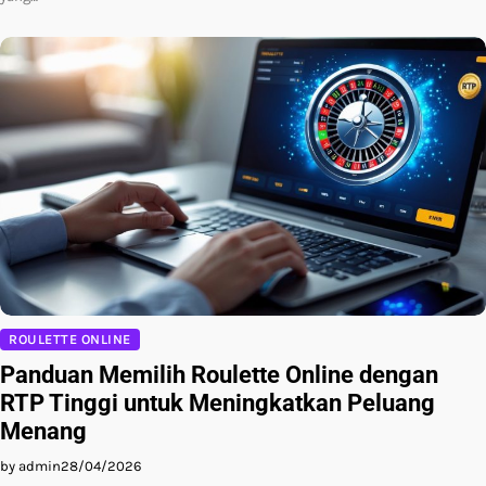
ROULETTE ONLINE
Panduan Memilih Roulette Online dengan
RTP Tinggi untuk Meningkatkan Peluang
Menang
by admin
28/04/2026