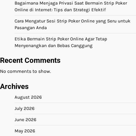
Bagaimana Menjaga Privasi Saat Bermain Strip Poker
Online di Internet: Tips dan Strategi Efektif
Cara Mengatur Sesi Strip Poker Online yang Seru untuk
Pasangan Anda
Etika Bermain Strip Poker Online Agar Tetap
Menyenangkan dan Bebas Canggung
Recent Comments
No comments to show.
Archives
August 2026
July 2026
June 2026
May 2026