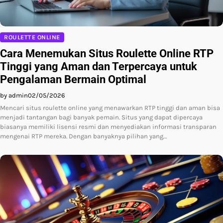
ROULETTE ONLINE
Cara Menemukan Situs Roulette Online RTP
Tinggi yang Aman dan Terpercaya untuk
Pengalaman Bermain Optimal
by admin
02/05/2026
Mencari situs roulette online yang menawarkan RTP tinggi dan aman bisa
menjadi tantangan bagi banyak pemain. Situs yang dapat dipercaya
biasanya memiliki lisensi resmi dan menyediakan informasi transparan
mengenai RTP mereka. Dengan banyaknya pilihan yang…