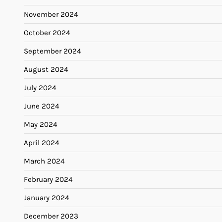
November 2024
October 2024
September 2024
August 2024
July 2024
June 2024
May 2024
April 2024
March 2024
February 2024
January 2024
December 2023