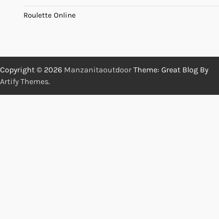
Roulette Online
Copyright © 2026
Manzanitaoutdoor
Theme: Great Blog By
Artify Themes
.