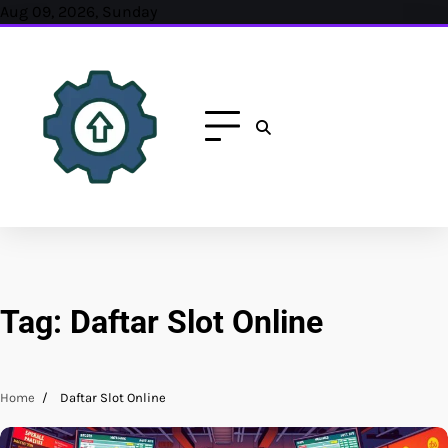
Skip
Aug 09, 2026, Sunday
to
content
Tag:
Daftar Slot Online
Home
Daftar Slot Online