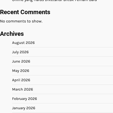
Recent Comments
No comments to show.
Archives
August 2026
July 2026
June 2026
May 2026
April 2026
March 2026
February 2026
January 2026