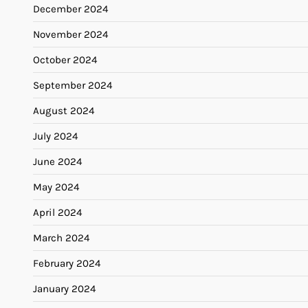
December 2024
November 2024
October 2024
September 2024
August 2024
July 2024
June 2024
May 2024
April 2024
March 2024
February 2024
January 2024