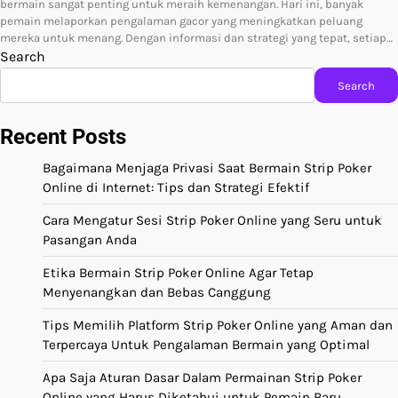
bermain sangat penting untuk meraih kemenangan. Hari ini, banyak
pemain melaporkan pengalaman gacor yang meningkatkan peluang
mereka untuk menang. Dengan informasi dan strategi yang tepat, setiap…
Search
Search
Recent Posts
Bagaimana Menjaga Privasi Saat Bermain Strip Poker
Online di Internet: Tips dan Strategi Efektif
Cara Mengatur Sesi Strip Poker Online yang Seru untuk
Pasangan Anda
Etika Bermain Strip Poker Online Agar Tetap
Menyenangkan dan Bebas Canggung
Tips Memilih Platform Strip Poker Online yang Aman dan
Terpercaya Untuk Pengalaman Bermain yang Optimal
Apa Saja Aturan Dasar Dalam Permainan Strip Poker
Online yang Harus Diketahui untuk Pemain Baru