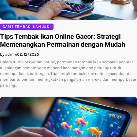
GAME TEMBAK IKAN JUDI
Tips Tembak Ikan Online Gacor: Strategi
Memenangkan Permainan dengan Mudah
by admin
02/12/2025
Dalam dunia perjudian online, permainan tembak ikan semakin populer
di kalangan pemain yang mencari kesenangan dan peluang untuk
mendapatkan keuntungan. Tips untuk tembak ikan online gacor dapat
membantu pemain meningkatkan pengalaman mereka dan memperbesar
peluang…