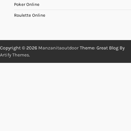
Poker Online
Roulette Online
Copyright © 2026
Manzanitaoutdoor
Theme: Great Blog By
Artify Themes
.