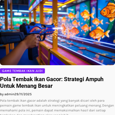
GAME TEMBAK IKAN JUDI
Pola Tembak Ikan Gacor: Strategi Ampuh
Untuk Menang Besar
by admin
29/11/2025
Pola tembak ikan gacor adalah strategi yang banyak dicari oleh para
pemain game tembak ikan untuk meningkatkan peluang menang. Dengan
memahami pola ini, pemain dapat memaksimalkan hasil dari setiap