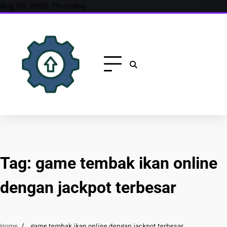
Skip
Aug 06, 2026, Thursday
to
content
Tag:
game tembak ikan online
dengan jackpot terbesar
Home
game tembak ikan online dengan jackpot terbesar