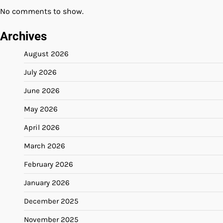
No comments to show.
Archives
August 2026
July 2026
June 2026
May 2026
April 2026
March 2026
February 2026
January 2026
December 2025
November 2025