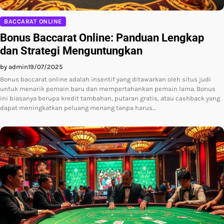
BACCARAT ONLINE
Bonus Baccarat Online: Panduan Lengkap
dan Strategi Menguntungkan
by admin
19/07/2025
Bonus baccarat online adalah insentif yang ditawarkan oleh situs judi
untuk menarik pemain baru dan mempertahankan pemain lama. Bonus
ini biasanya berupa kredit tambahan, putaran gratis, atau cashback yang
dapat meningkatkan peluang menang tanpa harus…