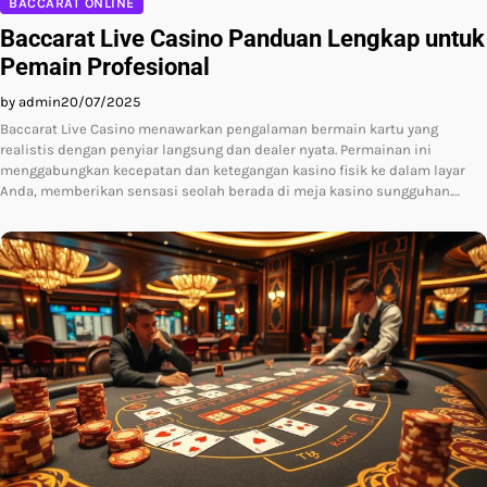
BACCARAT ONLINE
Baccarat Live Casino Panduan Lengkap untuk
Pemain Profesional
by admin
20/07/2025
Baccarat Live Casino menawarkan pengalaman bermain kartu yang
realistis dengan penyiar langsung dan dealer nyata. Permainan ini
menggabungkan kecepatan dan ketegangan kasino fisik ke dalam layar
Anda, memberikan sensasi seolah berada di meja kasino sungguhan.…