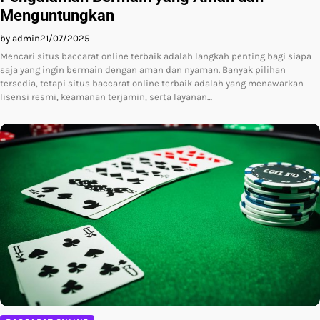
Menguntungkan
by admin
21/07/2025
Mencari situs baccarat online terbaik adalah langkah penting bagi siapa
saja yang ingin bermain dengan aman dan nyaman. Banyak pilihan
tersedia, tetapi situs baccarat online terbaik adalah yang menawarkan
lisensi resmi, keamanan terjamin, serta layanan…