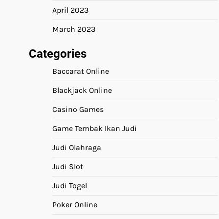
April 2023
March 2023
Categories
Baccarat Online
Blackjack Online
Casino Games
Game Tembak Ikan Judi
Judi Olahraga
Judi Slot
Judi Togel
Poker Online