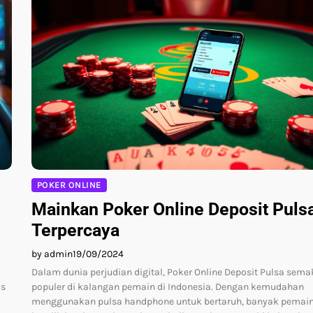
POKER ONLINE
Mainkan Poker Online Deposit Puls
Terpercaya
by admin
19/09/2024
Dalam dunia perjudian digital, Poker Online Deposit Pulsa sema
as
populer di kalangan pemain di Indonesia. Dengan kemudahan
menggunakan pulsa handphone untuk bertaruh, banyak pemai