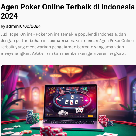
Agen Poker Online Terbaik di Indonesia
2024
by admin
16/09/2024
Judi Togel Online - Poker online semakin populer di Indonesia, dan
dengan pertumbuhan ini, pemain semakin mencari Agen Poker Online
Terbaik yang menawarkan pengalaman bermain yang aman dan
menyenangkan. Artikel ini akan memberikan gambaran lengkap…