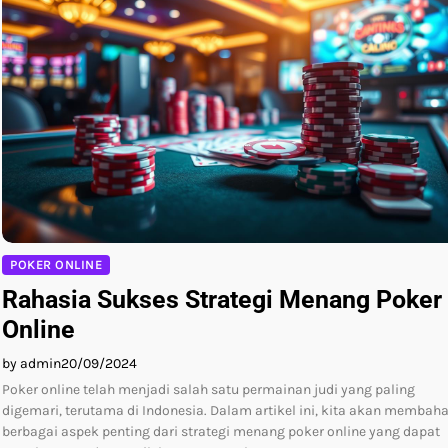
POKER ONLINE
Rahasia Sukses Strategi Menang Poker
Online
by admin
20/09/2024
Poker online telah menjadi salah satu permainan judi yang paling
digemari, terutama di Indonesia. Dalam artikel ini, kita akan membah
berbagai aspek penting dari strategi menang poker online yang dapat