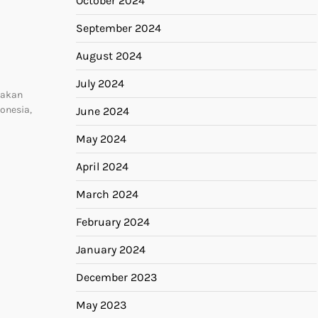
October 2024
September 2024
August 2024
July 2024
 akan
onesia,
June 2024
May 2024
April 2024
March 2024
February 2024
January 2024
December 2023
May 2023