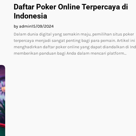
Daftar Poker Online Terpercaya di
Indonesia
by admin
15/09/2024
Dalam dunia digital yang semakin maju, pemilihan situs poker
terpercaya menjadi sangat penting bagi para pemain. Artikel ini
menghadirkan daftar poker online yang dapat diandalkan di Ind
memberikan panduan bagi Anda dalam mencari platform…