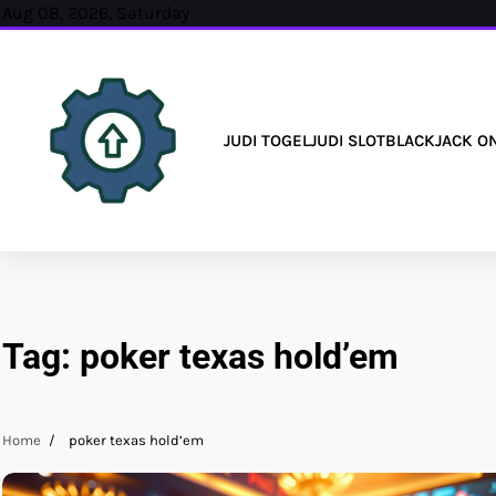
Skip
Aug 08, 2026, Saturday
to
content
JUDI TOGEL
JUDI SLOT
BLACKJACK O
Tag:
poker texas hold’em
Home
poker texas hold’em