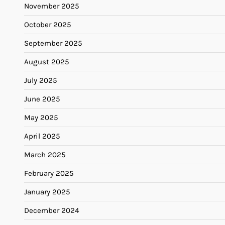
November 2025
October 2025
September 2025
August 2025
July 2025
June 2025
May 2025
April 2025
March 2025
February 2025
January 2025
December 2024