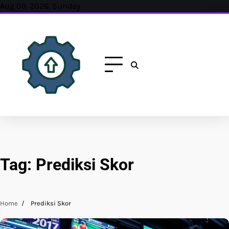
Skip
Aug 09, 2026, Sunday
to
content
Tag:
Prediksi Skor
Home
Prediksi Skor