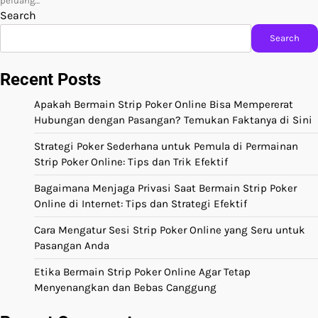
peluang…
Search
Search
Recent Posts
Apakah Bermain Strip Poker Online Bisa Mempererat
Hubungan dengan Pasangan? Temukan Faktanya di Sini
Strategi Poker Sederhana untuk Pemula di Permainan
Strip Poker Online: Tips dan Trik Efektif
Bagaimana Menjaga Privasi Saat Bermain Strip Poker
Online di Internet: Tips dan Strategi Efektif
Cara Mengatur Sesi Strip Poker Online yang Seru untuk
Pasangan Anda
Etika Bermain Strip Poker Online Agar Tetap
Menyenangkan dan Bebas Canggung