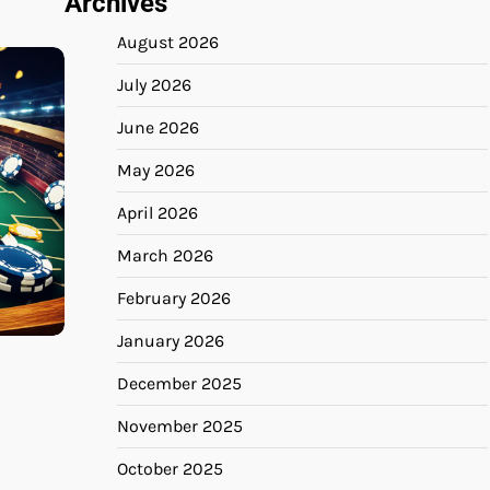
Archives
August 2026
July 2026
June 2026
May 2026
April 2026
March 2026
February 2026
January 2026
December 2025
November 2025
October 2025