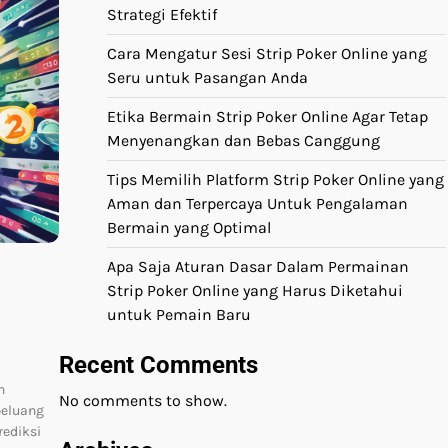
Strategi Efektif
Cara Mengatur Sesi Strip Poker Online yang
Seru untuk Pasangan Anda
Etika Bermain Strip Poker Online Agar Tetap
Menyenangkan dan Bebas Canggung
Tips Memilih Platform Strip Poker Online yang
Aman dan Terpercaya Untuk Pengalaman
Bermain yang Optimal
Apa Saja Aturan Dasar Dalam Permainan
Strip Poker Online yang Harus Diketahui
untuk Pemain Baru
Recent Comments
n
No comments to show.
peluang
ediksi