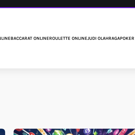
NLINE
BACCARAT ONLINE
ROULETTE ONLINE
JUDI OLAHRAGA
POKER