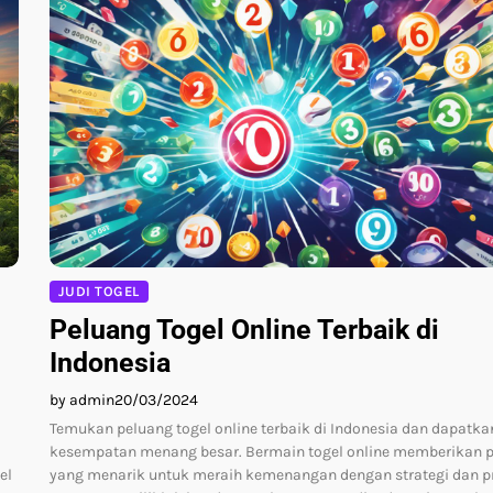
JUDI TOGEL
Peluang Togel Online Terbaik di
Indonesia
by admin
20/03/2024
Temukan peluang togel online terbaik di Indonesia dan dapatka
i
kesempatan menang besar. Bermain togel online memberikan 
el
yang menarik untuk meraih kemenangan dengan strategi dan pr