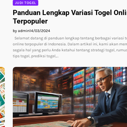
JUDI TOGEL
Panduan Lengkap Variasi Togel Onl
Terpopuler
by admin
14/03/2024
Selamat datang di panduan lengkap tentang berbagai variasi t
online terpopuler di Indonesia. Dalam artikel ini, kami akan m
segala hal yang perlu Anda ketahui tentang strategi togel, rumus
tips togel, prediksi togel,…