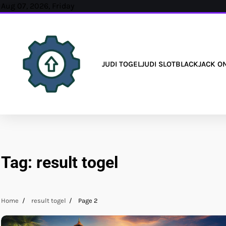
Skip
Aug 07, 2026, Friday
to
content
JUDI TOGEL
JUDI SLOT
BLACKJACK O
Tag:
result togel
Home
result togel
Page 2