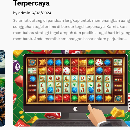
Terpercaya
by admin
16/03/2024
Selamat datang di panduan lengkap untuk memenangkan uang
sungguhan togel online di bandar togel terpercaya. Kami akan
membahas strategi togel ampuh dan prediksi togel hari ini yan
membantu Anda meraih kemenangan besar dalam perjudian…