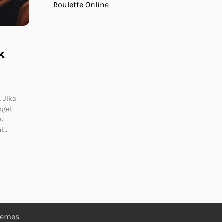
Roulette Online
k
 Jika
gel,
tu
mi…
Themes
.