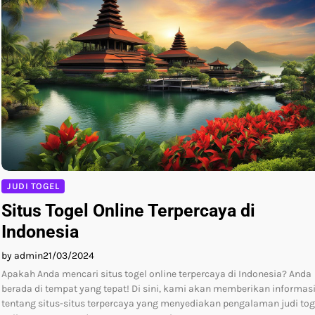
JUDI TOGEL
Situs Togel Online Terpercaya di
Indonesia
by admin
21/03/2024
Apakah Anda mencari situs togel online terpercaya di Indonesia? Anda
berada di tempat yang tepat! Di sini, kami akan memberikan informas
tentang situs-situs terpercaya yang menyediakan pengalaman judi tog