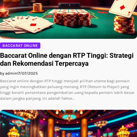
BACCARAT ONLINE
Baccarat Online dengan RTP Tinggi: Strategi
dan Rekomendasi Terpercaya
by admin
17/07/2025
Baccarat online dengan RTP tinggi menjadi pilihan utama bagi pemain
yang ingin meningkatkan peluang menang. RTP (Return to Player) yang
tinggi berarti persentase pengembalian uang kepada pemain lebih besar
dalam jangka panjang. Ini adalah faktor…