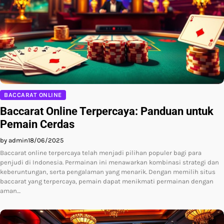
BACCARAT ONLINE
Baccarat Online Terpercaya: Panduan untuk
Pemain Cerdas
by admin
18/06/2025
Baccarat online terpercaya telah menjadi pilihan populer bagi para
penjudi di Indonesia. Permainan ini menawarkan kombinasi strategi dan
keberuntungan, serta pengalaman yang menarik. Dengan memilih situs
baccarat yang terpercaya, pemain dapat menikmati permainan dengan
aman…