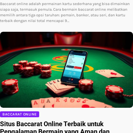
Baccarat online adalah permainan kartu sederhana yang bisa dimainkan
siapa saja, termasuk pemula. Cara bermain baccarat online melibatkan
memilih antara tiga opsi taruhan: pemain, banker, atau seri, dan kartu
terbaik dengan nilai total mencapai 9…
BACCARAT ONLINE
Situs Baccarat Online Terbaik untuk
Pengalaman Bermain yang Aman dan