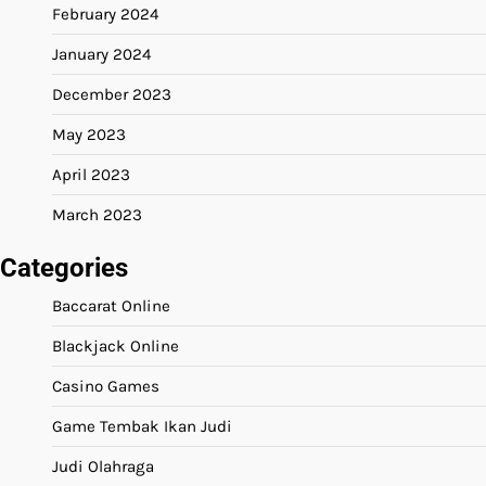
February 2024
January 2024
December 2023
May 2023
April 2023
March 2023
Categories
Baccarat Online
Blackjack Online
Casino Games
Game Tembak Ikan Judi
Judi Olahraga