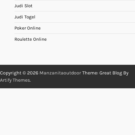
Judi Slot
Judi Togel
Poker Online
Roulette Online
Copyright © 2026
Manzanitaoutdoor
Theme: Great Blog By
Artify Themes
.