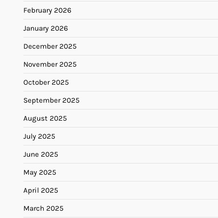
February 2026
January 2026
December 2025
November 2025
October 2025
September 2025
August 2025
July 2025
June 2025
May 2025
April 2025
March 2025