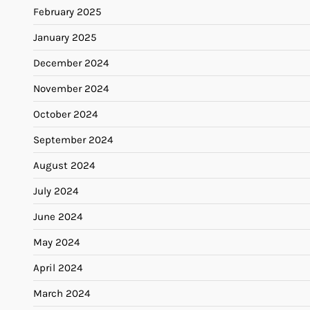
February 2025
January 2025
December 2024
November 2024
October 2024
September 2024
August 2024
July 2024
June 2024
May 2024
April 2024
March 2024