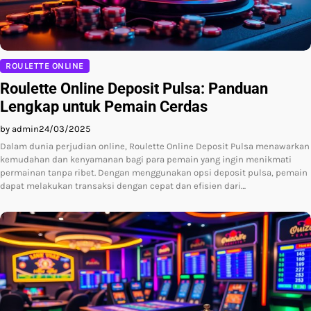
ROULETTE ONLINE
Roulette Online Deposit Pulsa: Panduan
Lengkap untuk Pemain Cerdas
by admin
24/03/2025
Dalam dunia perjudian online, Roulette Online Deposit Pulsa menawarkan
kemudahan dan kenyamanan bagi para pemain yang ingin menikmati
permainan tanpa ribet. Dengan menggunakan opsi deposit pulsa, pemain
dapat melakukan transaksi dengan cepat dan efisien dari…