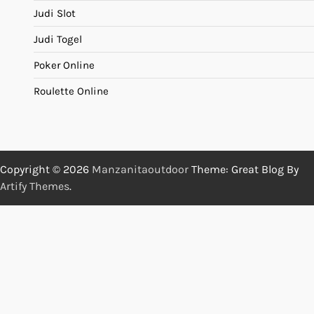
Judi Slot
Judi Togel
Poker Online
Roulette Online
Copyright © 2026
Manzanitaoutdoor
Theme: Great Blog By
Artify Themes
.