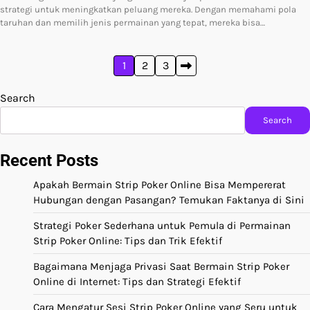
strategi untuk meningkatkan peluang mereka. Dengan memahami pola
taruhan dan memilih jenis permainan yang tepat, mereka bisa…
Posts
1
2
3
pagination
Search
Search
Recent Posts
Apakah Bermain Strip Poker Online Bisa Mempererat
Hubungan dengan Pasangan? Temukan Faktanya di Sini
Strategi Poker Sederhana untuk Pemula di Permainan
Strip Poker Online: Tips dan Trik Efektif
Bagaimana Menjaga Privasi Saat Bermain Strip Poker
Online di Internet: Tips dan Strategi Efektif
Cara Mengatur Sesi Strip Poker Online yang Seru untuk