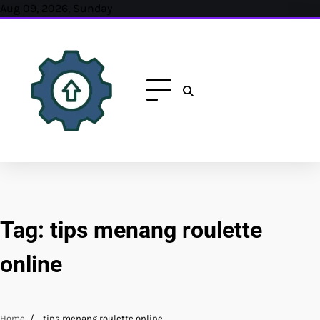
Skip
Aug 09, 2026, Sunday
to
content
Tag:
tips menang roulette
online
Home
tips menang roulette online