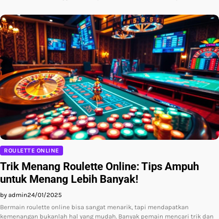
ROULETTE ONLINE
Trik Menang Roulette Online: Tips Ampuh
untuk Menang Lebih Banyak!
by admin
24/01/2025
Bermain roulette online bisa sangat menarik, tapi mendapatkan
kemenangan bukanlah hal yang mudah. Banyak pemain mencari trik dan