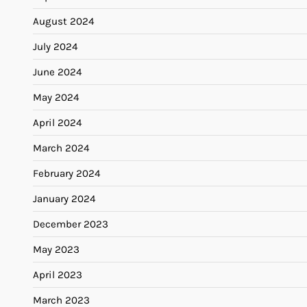
August 2024
July 2024
June 2024
May 2024
April 2024
March 2024
February 2024
January 2024
December 2023
May 2023
April 2023
March 2023