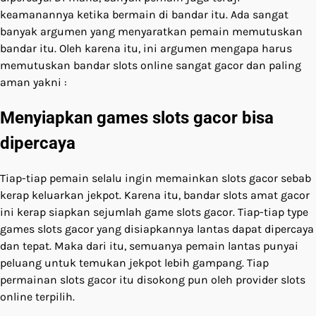
keamanannya ketika bermain di bandar itu. Ada sangat
banyak argumen yang menyaratkan pemain memutuskan
bandar itu. Oleh karena itu, ini argumen mengapa harus
memutuskan bandar slots online sangat gacor dan paling
aman yakni :
Menyiapkan games slots gacor bisa
dipercaya
Tiap-tiap pemain selalu ingin memainkan slots gacor sebab
kerap keluarkan jekpot. Karena itu, bandar slots amat gacor
ini kerap siapkan sejumlah game slots gacor. Tiap-tiap type
games slots gacor yang disiapkannya lantas dapat dipercaya
dan tepat. Maka dari itu, semuanya pemain lantas punyai
peluang untuk temukan jekpot lebih gampang. Tiap
permainan slots gacor itu disokong pun oleh provider slots
online terpilih.