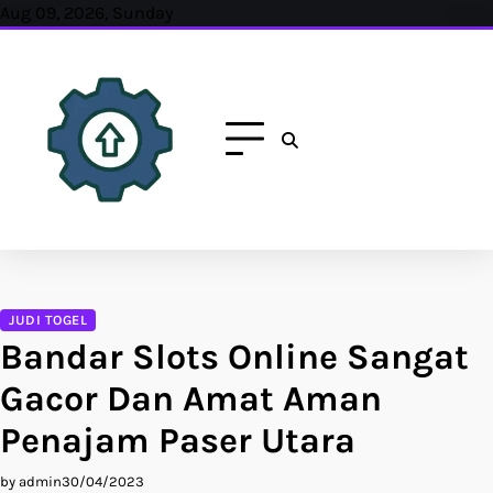
Skip
Aug 09, 2026, Sunday
to
content
JUDI TOGEL
Bandar Slots Online Sangat
Gacor Dan Amat Aman
Penajam Paser Utara
by admin
30/04/2023