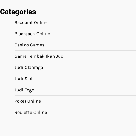
Categories
Baccarat Online
Blackjack Online
Casino Games
Game Tembak Ikan Judi
Judi Olahraga
Judi Slot
Judi Togel
Poker Online
Roulette Online