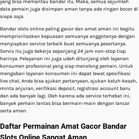
yang bisa memantau bandar itu. Maka, semua sejumlah
data pemain juga disimpan aman tanpa ada ringan bocor di
siapa saja.
Bandar slots online paling gacor dan amat aman ini begitu
memprioritaskan kepuasan semuanya anggotanya dengan
menyiapkan service terbaik buat semuanya pesertanya.
Servis itu juga bekerja sepanjang 24 jam non-stop tiap
harinya. Pelayanan ini juga udah ditunjang oleh layanan
konsumen profesional yang siap menolong pemain. Untuk
mengabari layanan konsumen ini dapat lewat spesifikasi
live chat. Anda bisa ajukan pertanyaan, ajukan keluh-kesah,
minta anjuran, verifikasi deposit, registrasi account baru
dan ada banyak lagi. Oleh karena ada service terhebat ini,
banyak pemain lantas bisa bermain-main dengan lancar
serta aman.
Daftar Permainan Amat Gacor Bandar
Slots Online Sangat Aman