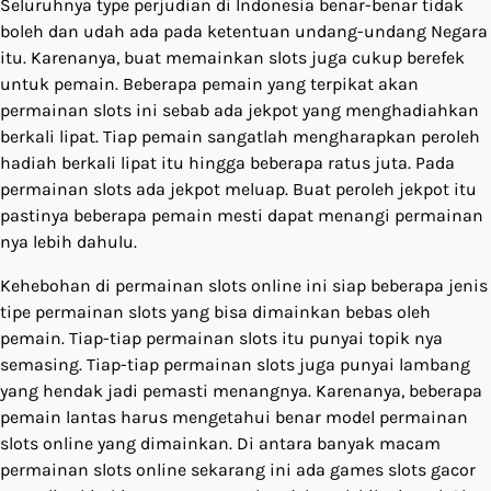
Seluruhnya type perjudian di Indonesia benar-benar tidak
boleh dan udah ada pada ketentuan undang-undang Negara
itu. Karenanya, buat memainkan slots juga cukup berefek
untuk pemain. Beberapa pemain yang terpikat akan
permainan slots ini sebab ada jekpot yang menghadiahkan
berkali lipat. Tiap pemain sangatlah mengharapkan peroleh
hadiah berkali lipat itu hingga beberapa ratus juta. Pada
permainan slots ada jekpot meluap. Buat peroleh jekpot itu
pastinya beberapa pemain mesti dapat menangi permainan
nya lebih dahulu.
Kehebohan di permainan slots online ini siap beberapa jenis
tipe permainan slots yang bisa dimainkan bebas oleh
pemain. Tiap-tiap permainan slots itu punyai topik nya
semasing. Tiap-tiap permainan slots juga punyai lambang
yang hendak jadi pemasti menangnya. Karenanya, beberapa
pemain lantas harus mengetahui benar model permainan
slots online yang dimainkan. Di antara banyak macam
permainan slots online sekarang ini ada games slots gacor