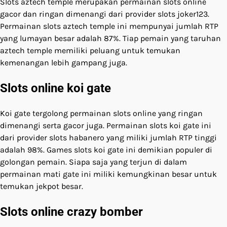
Slots aztech temple merupakan permainan slots online
gacor dan ringan dimenangi dari provider slots joker123.
Permainan slots aztech temple ini mempunyai jumlah RTP
yang lumayan besar adalah 87%. Tiap pemain yang taruhan
aztech temple memiliki peluang untuk temukan
kemenangan lebih gampang juga.
Slots online koi gate
Koi gate tergolong permainan slots online yang ringan
dimenangi serta gacor juga. Permainan slots koi gate ini
dari provider slots habanero yang miliki jumlah RTP tinggi
adalah 98%. Games slots koi gate ini demikian populer di
golongan pemain. Siapa saja yang terjun di dalam
permainan mati gate ini miliki kemungkinan besar untuk
temukan jekpot besar.
Slots online crazy bomber