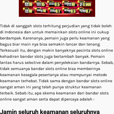
Tidak di sanggah slots terhitung perjudian yang tidak boleh
di Indonesia dan untuk memainkan slots online ini cukup
berdampak. Karenanya, pemain juga perlu keamanan yang
bagus biar main nya bisa semakin lancar dan tenang.
Terkecuali itu, dengan makin banyaknya pecinta slots online
kehadiran bandar slots juga bertambah banyak. Pemain
lantas harus selective dalam penyeleksian bandarnya. Sebab,
tidak semuanya bandar slots online bisa memberinya
keamanan kesegala pesertanya atau mempunyai metode
keamanan terhebat. Tidak sama dengan bandar slots online
sangat aman ini yang telah punya struktur keamanan
terbaik. Sebab itu, apa skema keamanan dari bandar slots
online sangat aman serta dapat dipercaya adalah :
Jamin seluruh keamanan seluruhnya