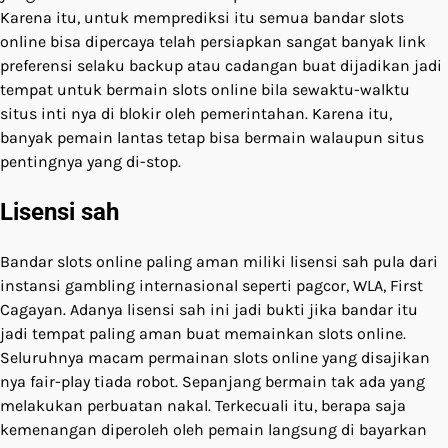
Karena itu, untuk memprediksi itu semua bandar slots
online bisa dipercaya telah persiapkan sangat banyak link
preferensi selaku backup atau cadangan buat dijadikan jadi
tempat untuk bermain slots online bila sewaktu-walktu
situs inti nya di blokir oleh pemerintahan. Karena itu,
banyak pemain lantas tetap bisa bermain walaupun situs
pentingnya yang di-stop.
Lisensi sah
Bandar slots online paling aman miliki lisensi sah pula dari
instansi gambling internasional seperti pagcor, WLA, First
Cagayan. Adanya lisensi sah ini jadi bukti jika bandar itu
jadi tempat paling aman buat memainkan slots online.
Seluruhnya macam permainan slots online yang disajikan
nya fair-play tiada robot. Sepanjang bermain tak ada yang
melakukan perbuatan nakal. Terkecuali itu, berapa saja
kemenangan diperoleh oleh pemain langsung di bayarkan