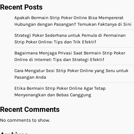
Recent Posts
Apakah Bermain Strip Poker Online Bisa Mempererat
Hubungan dengan Pasangan? Temukan Faktanya di Sini
Strategi Poker Sederhana untuk Pemula di Permainan
Strip Poker Online: Tips dan Trik Efektif
Bagaimana Menjaga Privasi Saat Bermain Strip Poker
Online di Internet: Tips dan Strategi Efektif
Cara Mengatur Sesi Strip Poker Online yang Seru untuk
Pasangan Anda
Etika Bermain Strip Poker Online Agar Tetap
Menyenangkan dan Bebas Canggung
Recent Comments
No comments to show.