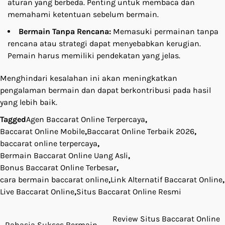
aturan yang berbeda. Penting untuk membaca dan
memahami ketentuan sebelum bermain.
Bermain Tanpa Rencana:
Memasuki permainan tanpa
rencana atau strategi dapat menyebabkan kerugian.
Pemain harus memiliki pendekatan yang jelas.
Menghindari kesalahan ini akan meningkatkan
pengalaman bermain dan dapat berkontribusi pada hasil
yang lebih baik.
Tagged
Agen Baccarat Online Terpercaya
,
Baccarat Online Mobile
,
Baccarat Online Terbaik 2026
,
baccarat online terpercaya
,
Bermain Baccarat Online Uang Asli
,
Bonus Baccarat Online Terbesar
,
cara bermain baccarat online
,
Link Alternatif Baccarat Online
,
Live Baccarat Online
,
Situs Baccarat Online Resmi
Review Situs Baccarat Online
Post
Rahasia Sukses Bermain