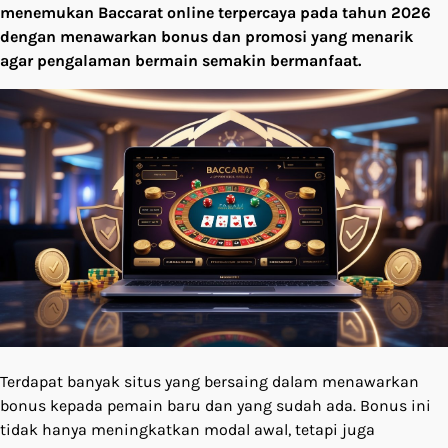
menemukan Baccarat online terpercaya pada tahun 2026
dengan menawarkan bonus dan promosi yang menarik
agar pengalaman bermain semakin bermanfaat.
Terdapat banyak situs yang bersaing dalam menawarkan
bonus kepada pemain baru dan yang sudah ada. Bonus ini
tidak hanya meningkatkan modal awal, tetapi juga