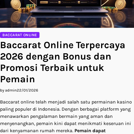
BACCARAT ONLINE
Baccarat Online Terpercaya
2026 dengan Bonus dan
Promosi Terbaik untuk
Pemain
by admin
22/01/2026
Baccarat online telah menjadi salah satu permainan kasino
paling populer di Indonesia. Dengan berbagai platform yang
menawarkan pengalaman bermain yang aman dan
menyenangkan, pemain kini dapat menikmati keseruan ini
dari kenyamanan rumah mereka.
Pemain dapat