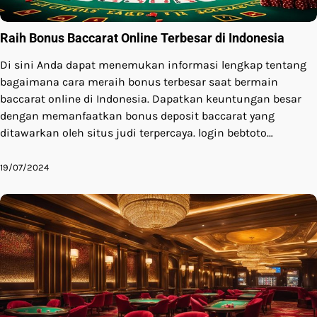
Raih Bonus Baccarat Online Terbesar di Indonesia
Di sini Anda dapat menemukan informasi lengkap tentang
bagaimana cara meraih bonus terbesar saat bermain
baccarat online di Indonesia. Dapatkan keuntungan besar
dengan memanfaatkan bonus deposit baccarat yang
ditawarkan oleh situs judi terpercaya. login bebtoto…
19/07/2024