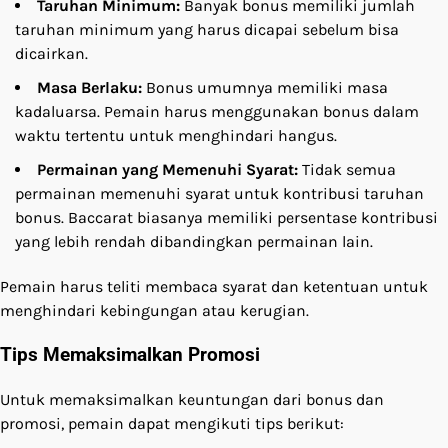
Taruhan Minimum:
Banyak bonus memiliki jumlah
taruhan minimum yang harus dicapai sebelum bisa
dicairkan.
Masa Berlaku:
Bonus umumnya memiliki masa
kadaluarsa. Pemain harus menggunakan bonus dalam
waktu tertentu untuk menghindari hangus.
Permainan yang Memenuhi Syarat:
Tidak semua
permainan memenuhi syarat untuk kontribusi taruhan
bonus. Baccarat biasanya memiliki persentase kontribusi
yang lebih rendah dibandingkan permainan lain.
Pemain harus teliti membaca syarat dan ketentuan untuk
menghindari kebingungan atau kerugian.
Tips Memaksimalkan Promosi
Untuk memaksimalkan keuntungan dari bonus dan
promosi, pemain dapat mengikuti tips berikut: