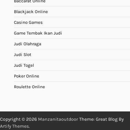
Baccarat Online
Blackjack Online
Casino Games
Game Tembak Ikan Judi
Judi Olahraga
Judi Slot
Judi Togel
Poker Online
Roulette Online
Copyright © 2026
Manzanitaoutdoor
Theme: Great Blog By
Artify Themes
.