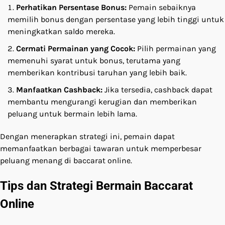
Perhatikan Persentase Bonus:
Pemain sebaiknya
memilih bonus dengan persentase yang lebih tinggi untuk
meningkatkan saldo mereka.
Cermati Permainan yang Cocok:
Pilih permainan yang
memenuhi syarat untuk bonus, terutama yang
memberikan kontribusi taruhan yang lebih baik.
Manfaatkan Cashback:
Jika tersedia, cashback dapat
membantu mengurangi kerugian dan memberikan
peluang untuk bermain lebih lama.
Dengan menerapkan strategi ini, pemain dapat
memanfaatkan berbagai tawaran untuk memperbesar
peluang menang di baccarat online.
Tips dan Strategi Bermain Baccarat
Online