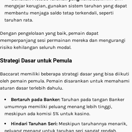
mengejar kerugian, gunakan sistem taruhan yang dapat
membantu menjaga saldo tetap terkendali, seperti
taruhan rata.
Dengan pengelolaan yang baik, pemain dapat
memperpanjang sesi permainan mereka dan mengurangi
risiko kehilangan seluruh modal.
Strategi Dasar untuk Pemula
Baccarat memiliki beberapa strategi dasar yang bisa diikuti
oleh pemain pemula. Pemain disarankan untuk memahami
aturan dasar terlebih dahulu.
Bertaruh pada Banker:
Taruhan pada tangan Banker
umumnya memiliki peluang menang lebih tinggi,
meskipun ada komisi 5% untuk kasino.
Hindari Taruhan Seri:
Meskipun taruhannya menarik,
peluang menang untuk taruhan seri sangat rendah.