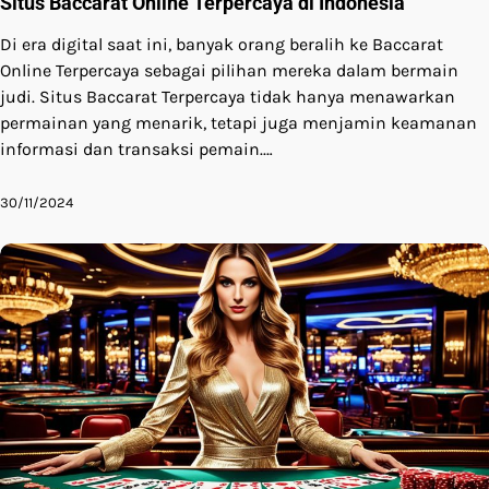
Situs Baccarat Online Terpercaya di Indonesia
Di era digital saat ini, banyak orang beralih ke Baccarat
Online Terpercaya sebagai pilihan mereka dalam bermain
judi. Situs Baccarat Terpercaya tidak hanya menawarkan
permainan yang menarik, tetapi juga menjamin keamanan
informasi dan transaksi pemain.…
30/11/2024