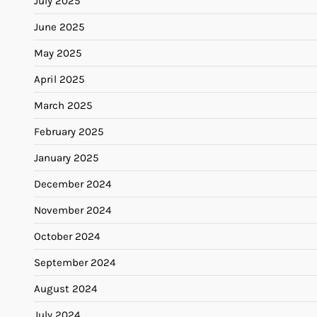
July 2025
June 2025
May 2025
April 2025
March 2025
February 2025
January 2025
December 2024
November 2024
October 2024
September 2024
August 2024
July 2024