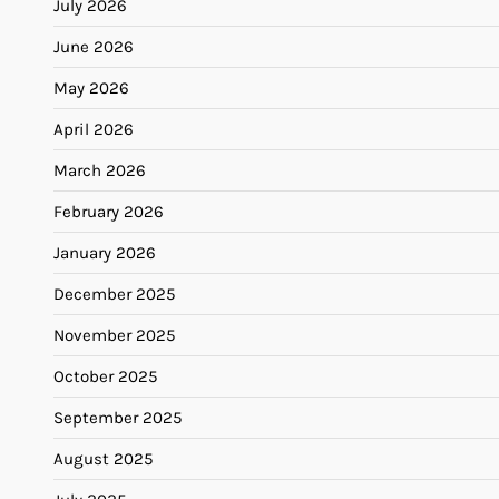
July 2026
June 2026
May 2026
April 2026
March 2026
February 2026
January 2026
December 2025
November 2025
October 2025
September 2025
August 2025