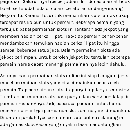
perjudian. Seluruhnya tipe perjudian di Indonesia amat tidak
boleh serta udah ada di dalam peraturan undang-undang
Negara itu. Karena itu, untuk memainkan slots lantas cukup
terdapat resiko pun untuk pemain. Beberapa pemain yang
terbujuk bakal permainan slots ini lantaran ada jekpot yang
memberi hadiah berkali lipat. Tiap-tiap pemain benar-benar
mendambakan temukan hadiah berkali lipat itu hingga
sampai beberapa ratus juta. Dalam permainan slots ada
jekpot berlimpah. Untuk peroleh jekpot itu tentulah beberapa
pemain harus dapat menangi permainan nya lebih dahulu.
Serunya pada permainan slots online ini siap beragam jenis
model permainan slots yang bisa dimainkan bebas oleh
pemain. Tiap permainan slots itu punyai topik nya semasing.
Tiap-tiap permainan slots juga punya ikon yang hendak jadi
pemasti menangnya. Jadi, beberapa pemain lantas harus
mengerti benar type permainan slots online yang dimainkan.
Di antara jumlah type permainan slots online sekarang ini
ada games slots gacor yang di yakin bisa mendatangkan