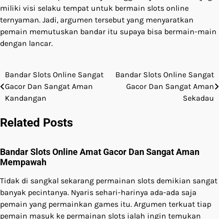
miliki visi selaku tempat untuk bermain slots online
ternyaman. Jadi, argumen tersebut yang menyaratkan
pemain memutuskan bandar itu supaya bisa bermain-main
dengan lancar.
Bandar Slots Online Sangat
Bandar Slots Online Sangat
Post
Gacor Dan Sangat Aman
Gacor Dan Sangat Aman
navigation
Kandangan
Sekadau
Related Posts
Bandar Slots Online Amat Gacor Dan Sangat Aman
Mempawah
Tidak di sangkal sekarang permainan slots demikian sangat
banyak pecintanya. Nyaris sehari-harinya ada-ada saja
pemain yang permainkan games itu. Argumen terkuat tiap
pemain masuk ke permainan slots ialah ingin temukan