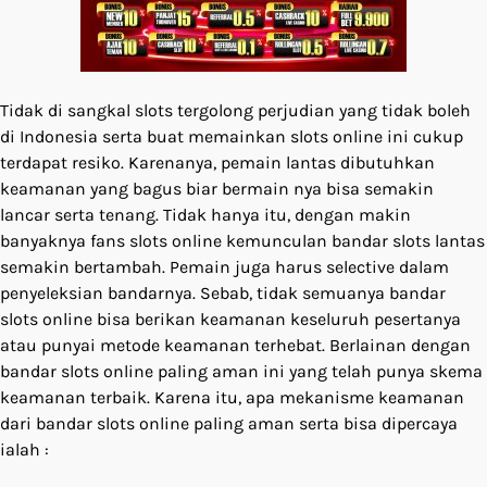
Tidak di sangkal slots tergolong perjudian yang tidak boleh
di Indonesia serta buat memainkan slots online ini cukup
terdapat resiko. Karenanya, pemain lantas dibutuhkan
keamanan yang bagus biar bermain nya bisa semakin
lancar serta tenang. Tidak hanya itu, dengan makin
banyaknya fans slots online kemunculan bandar slots lantas
semakin bertambah. Pemain juga harus selective dalam
penyeleksian bandarnya. Sebab, tidak semuanya bandar
slots online bisa berikan keamanan keseluruh pesertanya
atau punyai metode keamanan terhebat. Berlainan dengan
bandar slots online paling aman ini yang telah punya skema
keamanan terbaik. Karena itu, apa mekanisme keamanan
dari bandar slots online paling aman serta bisa dipercaya
ialah :