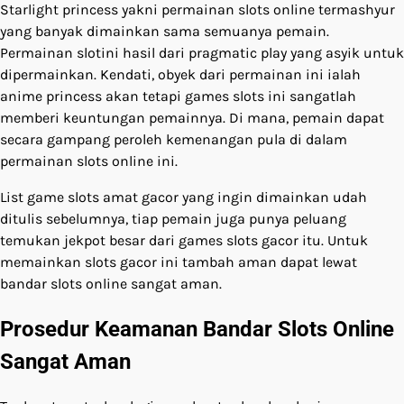
Starlight princess yakni permainan slots online termashyur
yang banyak dimainkan sama semuanya pemain.
Permainan slotini hasil dari pragmatic play yang asyik untuk
dipermainkan. Kendati, obyek dari permainan ini ialah
anime princess akan tetapi games slots ini sangatlah
memberi keuntungan pemainnya. Di mana, pemain dapat
secara gampang peroleh kemenangan pula di dalam
permainan slots online ini.
List game slots amat gacor yang ingin dimainkan udah
ditulis sebelumnya, tiap pemain juga punya peluang
temukan jekpot besar dari games slots gacor itu. Untuk
memainkan slots gacor ini tambah aman dapat lewat
bandar slots online sangat aman.
Prosedur Keamanan Bandar Slots Online
Sangat Aman