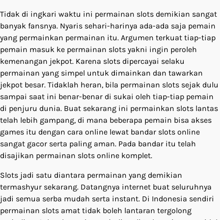
Tidak di ingkari waktu ini permainan slots demikian sangat
banyak fansnya. Nyaris sehari-harinya ada-ada saja pemain
yang permainkan permainan itu. Argumen terkuat tiap-tiap
pemain masuk ke permainan slots yakni ingin peroleh
kemenangan jekpot. Karena slots dipercayai selaku
permainan yang simpel untuk dimainkan dan tawarkan
jekpot besar. Tidaklah heran, bila permainan slots sejak dulu
sampai saat ini benar-benar di sukai oleh tiap-tiap pemain
di penjuru dunia. Buat sekarang ini permainkan slots lantas
telah lebih gampang, di mana beberapa pemain bisa akses
games itu dengan cara online lewat bandar slots online
sangat gacor serta paling aman. Pada bandar itu telah
disajikan permainan slots online komplet.
Slots jadi satu diantara permainan yang demikian
termashyur sekarang. Datangnya internet buat seluruhnya
jadi semua serba mudah serta instant. Di Indonesia sendiri
permainan slots amat tidak boleh lantaran tergolong