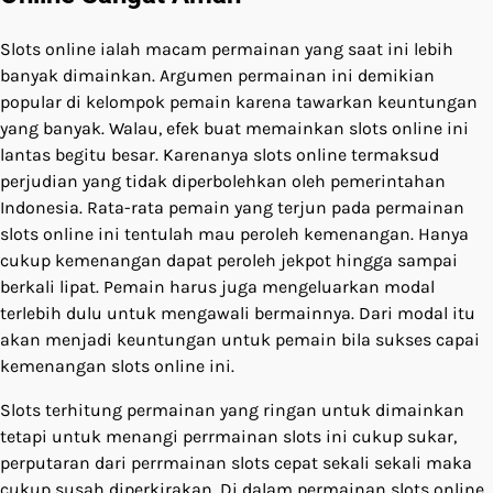
Slots online ialah macam permainan yang saat ini lebih
banyak dimainkan. Argumen permainan ini demikian
popular di kelompok pemain karena tawarkan keuntungan
yang banyak. Walau, efek buat memainkan slots online ini
lantas begitu besar. Karenanya slots online termaksud
perjudian yang tidak diperbolehkan oleh pemerintahan
Indonesia. Rata-rata pemain yang terjun pada permainan
slots online ini tentulah mau peroleh kemenangan. Hanya
cukup kemenangan dapat peroleh jekpot hingga sampai
berkali lipat. Pemain harus juga mengeluarkan modal
terlebih dulu untuk mengawali bermainnya. Dari modal itu
akan menjadi keuntungan untuk pemain bila sukses capai
kemenangan slots online ini.
Slots terhitung permainan yang ringan untuk dimainkan
tetapi untuk menangi perrmainan slots ini cukup sukar,
perputaran dari perrmainan slots cepat sekali sekali maka
cukup susah diperkirakan. Di dalam permainan slots online