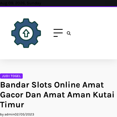
Skip
Aug 09, 2026, Sunday
to
content
JUDI TOGEL
Bandar Slots Online Amat
Gacor Dan Amat Aman Kutai
Timur
by admin
02/05/2023