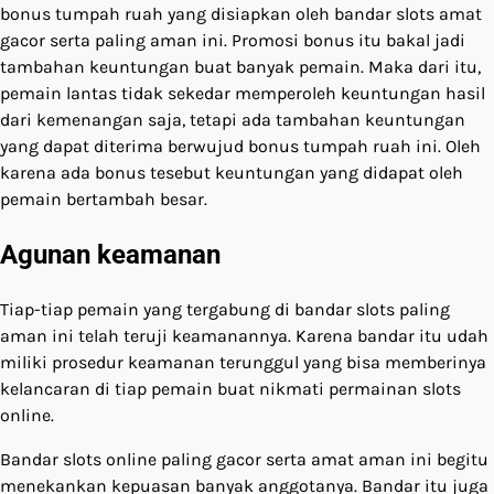
bonus tumpah ruah yang disiapkan oleh bandar slots amat
gacor serta paling aman ini. Promosi bonus itu bakal jadi
tambahan keuntungan buat banyak pemain. Maka dari itu,
pemain lantas tidak sekedar memperoleh keuntungan hasil
dari kemenangan saja, tetapi ada tambahan keuntungan
yang dapat diterima berwujud bonus tumpah ruah ini. Oleh
karena ada bonus tesebut keuntungan yang didapat oleh
pemain bertambah besar.
Agunan keamanan
Tiap-tiap pemain yang tergabung di bandar slots paling
aman ini telah teruji keamanannya. Karena bandar itu udah
miliki prosedur keamanan terunggul yang bisa memberinya
kelancaran di tiap pemain buat nikmati permainan slots
online.
Bandar slots online paling gacor serta amat aman ini begitu
menekankan kepuasan banyak anggotanya. Bandar itu juga