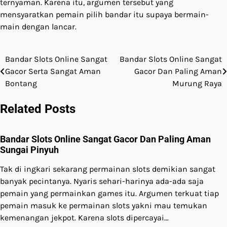
ternyaman. Karena itu, argumen tersebut yang
mensyaratkan pemain pilih bandar itu supaya bermain-
main dengan lancar.
Bandar Slots Online Sangat
Bandar Slots Online Sangat
Post
Gacor Serta Sangat Aman
Gacor Dan Paling Aman
navigation
Bontang
Murung Raya
Related Posts
Bandar Slots Online Sangat Gacor Dan Paling Aman
Sungai Pinyuh
Tak di ingkari sekarang permainan slots demikian sangat
banyak pecintanya. Nyaris sehari-harinya ada-ada saja
pemain yang permainkan games itu. Argumen terkuat tiap
pemain masuk ke permainan slots yakni mau temukan
kemenangan jekpot. Karena slots dipercayai…