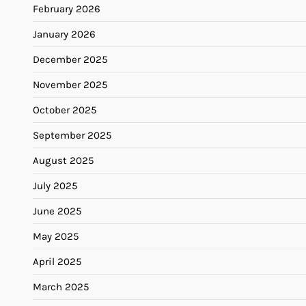
February 2026
January 2026
December 2025
November 2025
October 2025
September 2025
August 2025
July 2025
June 2025
May 2025
April 2025
March 2025