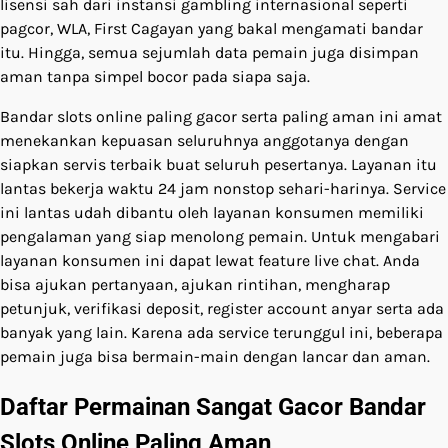
lisensi sah dari instansi gambling internasional seperti
pagcor, WLA, First Cagayan yang bakal mengamati bandar
itu. Hingga, semua sejumlah data pemain juga disimpan
aman tanpa simpel bocor pada siapa saja.
Bandar slots online paling gacor serta paling aman ini amat
menekankan kepuasan seluruhnya anggotanya dengan
siapkan servis terbaik buat seluruh pesertanya. Layanan itu
lantas bekerja waktu 24 jam nonstop sehari-harinya. Service
ini lantas udah dibantu oleh layanan konsumen memiliki
pengalaman yang siap menolong pemain. Untuk mengabari
layanan konsumen ini dapat lewat feature live chat. Anda
bisa ajukan pertanyaan, ajukan rintihan, mengharap
petunjuk, verifikasi deposit, register account anyar serta ada
banyak yang lain. Karena ada service terunggul ini, beberapa
pemain juga bisa bermain-main dengan lancar dan aman.
Daftar Permainan Sangat Gacor Bandar
Slots Online Paling Aman