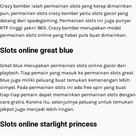
Crazy bomber ialah permainan slots yang kerap dimainkan
pun, permainan slots crazy bomber yaitu slots gacor yang
datang dari spadegaming. Permainan slots ini juga punyai
RTP tinggi yakni 96%. Crazy bomber merupakan model
permainan slots online yang hebat pula buat dimainkan.
Slots online great blue
Great blue merupakan permainan slots online gacor dari
playtech. Tiap pemain yang masuk ke permainan slots great
blue juga miliki peluang buat temukan kemenangan lebih
simpel. Pada permainan slots ini ada free spin yang buat
tiap-tiap pemain dapat memainkan permainan slots dengan
cara gratis. Karena itu, selanjutnya peluang untuk temukan
jekpot juga menjadi lebih ringan.
Slots online starlight princess