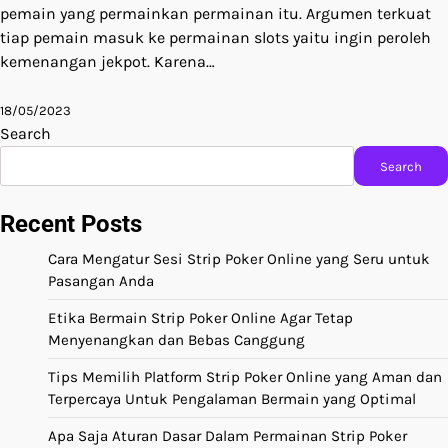
pemain yang permainkan permainan itu. Argumen terkuat
tiap pemain masuk ke permainan slots yaitu ingin peroleh
kemenangan jekpot. Karena…
18/05/2023
Search
Search
Recent Posts
Cara Mengatur Sesi Strip Poker Online yang Seru untuk
Pasangan Anda
Etika Bermain Strip Poker Online Agar Tetap
Menyenangkan dan Bebas Canggung
Tips Memilih Platform Strip Poker Online yang Aman dan
Terpercaya Untuk Pengalaman Bermain yang Optimal
Apa Saja Aturan Dasar Dalam Permainan Strip Poker