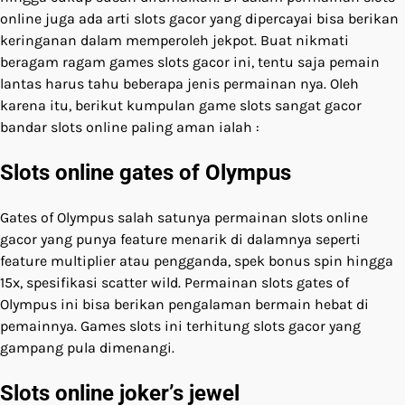
online juga ada arti slots gacor yang dipercayai bisa berikan
keringanan dalam memperoleh jekpot. Buat nikmati
beragam ragam games slots gacor ini, tentu saja pemain
lantas harus tahu beberapa jenis permainan nya. Oleh
karena itu, berikut kumpulan game slots sangat gacor
bandar slots online paling aman ialah :
Slots online gates of Olympus
Gates of Olympus salah satunya permainan slots online
gacor yang punya feature menarik di dalamnya seperti
feature multiplier atau pengganda, spek bonus spin hingga
15x, spesifikasi scatter wild. Permainan slots gates of
Olympus ini bisa berikan pengalaman bermain hebat di
pemainnya. Games slots ini terhitung slots gacor yang
gampang pula dimenangi.
Slots online joker’s jewel