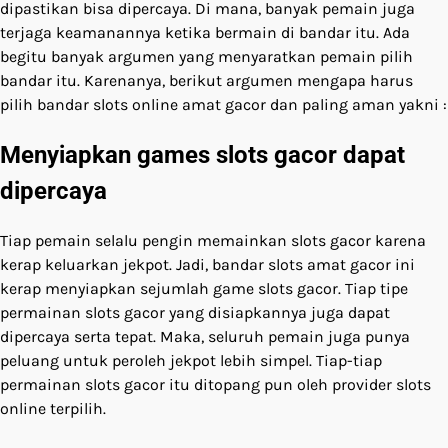
dipastikan bisa dipercaya. Di mana, banyak pemain juga
terjaga keamanannya ketika bermain di bandar itu. Ada
begitu banyak argumen yang menyaratkan pemain pilih
bandar itu. Karenanya, berikut argumen mengapa harus
pilih bandar slots online amat gacor dan paling aman yakni :
Menyiapkan games slots gacor dapat
dipercaya
Tiap pemain selalu pengin memainkan slots gacor karena
kerap keluarkan jekpot. Jadi, bandar slots amat gacor ini
kerap menyiapkan sejumlah game slots gacor. Tiap tipe
permainan slots gacor yang disiapkannya juga dapat
dipercaya serta tepat. Maka, seluruh pemain juga punya
peluang untuk peroleh jekpot lebih simpel. Tiap-tiap
permainan slots gacor itu ditopang pun oleh provider slots
online terpilih.