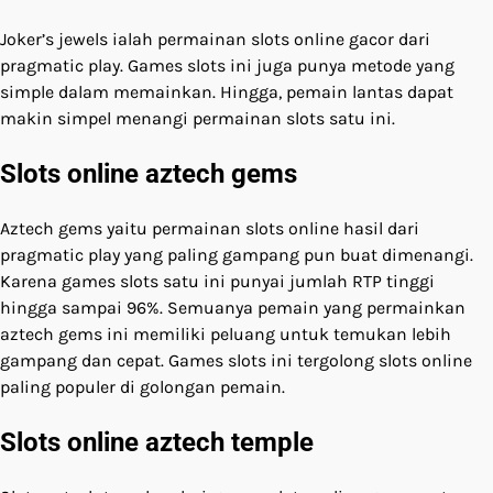
Joker’s jewels ialah permainan slots online gacor dari
pragmatic play. Games slots ini juga punya metode yang
simple dalam memainkan. Hingga, pemain lantas dapat
makin simpel menangi permainan slots satu ini.
Slots online aztech gems
Aztech gems yaitu permainan slots online hasil dari
pragmatic play yang paling gampang pun buat dimenangi.
Karena games slots satu ini punyai jumlah RTP tinggi
hingga sampai 96%. Semuanya pemain yang permainkan
aztech gems ini memiliki peluang untuk temukan lebih
gampang dan cepat. Games slots ini tergolong slots online
paling populer di golongan pemain.
Slots online aztech temple