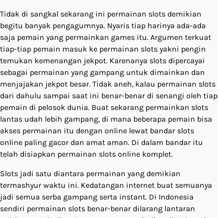
Tidak di sangkal sekarang ini permainan slots demikian
begitu banyak pengagumnya. Nyaris tiap harinya ada-ada
saja pemain yang permainkan games itu. Argumen terkuat
tiap-tiap pemain masuk ke permainan slots yakni pengin
temukan kemenangan jekpot. Karenanya slots dipercayai
sebagai permainan yang gampang untuk dimainkan dan
menjajakan jekpot besar. Tidak aneh, kalau permainan slots
dari dahulu sampai saat ini benar-benar di senangi oleh tiap
pemain di pelosok dunia. Buat sekarang permainkan slots
lantas udah lebih gampang, di mana beberapa pemain bisa
akses permainan itu dengan online lewat bandar slots
online paling gacor dan amat aman. Di dalam bandar itu
telah disiapkan permainan slots online komplet.
Slots jadi satu diantara permainan yang demikian
termashyur waktu ini. Kedatangan internet buat semuanya
jadi semua serba gampang serta instant. Di Indonesia
sendiri permainan slots benar-benar dilarang lantaran