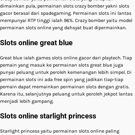
dimainkan pula, permainan slots crazy bomber yakni slots
gacor berasal dari spadegaming. Permainan slots ini lantas
mempunyai RTP tinggi ialah 96%. Crazy bomber yaitu model
permainan slots online yang dahsyat buat dipermainkan.
Slots online great blue
Great blue ialah games slots online gacor dari playtech. Tiap
pemain yang masuk ke permainan slots great blue juga
punyai peluang untuk peroleh kemenangan lebih simpel. Di
permainan slots ini ada free spin yang jadikan tiap-tiap
pemain dapat memainkan permainan slots dengan gratis.
Karena itu, selanjutnya peluang untuk peroleh jekpot lantas
menjadi lebih gampang.
Slots online starlight princess
Starlight princess yaitu permainan slots online paling