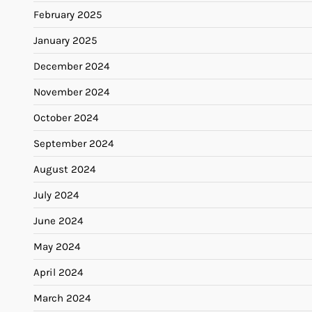
February 2025
January 2025
December 2024
November 2024
October 2024
September 2024
August 2024
July 2024
June 2024
May 2024
April 2024
March 2024