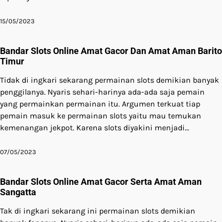
15/05/2023
Bandar Slots Online Amat Gacor Dan Amat Aman Barito
Timur
Tidak di ingkari sekarang permainan slots demikian banyak
penggilanya. Nyaris sehari-harinya ada-ada saja pemain
yang permainkan permainan itu. Argumen terkuat tiap
pemain masuk ke permainan slots yaitu mau temukan
kemenangan jekpot. Karena slots diyakini menjadi…
07/05/2023
Bandar Slots Online Amat Gacor Serta Amat Aman
Sangatta
Tak di ingkari sekarang ini permainan slots demikian