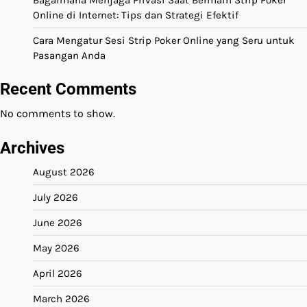
Bagaimana Menjaga Privasi Saat Bermain Strip Poker
Online di Internet: Tips dan Strategi Efektif
Cara Mengatur Sesi Strip Poker Online yang Seru untuk
Pasangan Anda
Recent Comments
No comments to show.
Archives
August 2026
July 2026
June 2026
May 2026
April 2026
March 2026