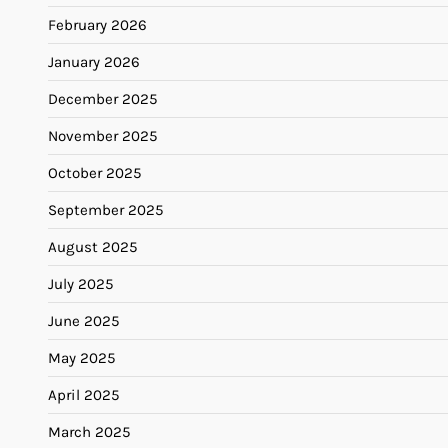
February 2026
January 2026
December 2025
November 2025
October 2025
September 2025
August 2025
July 2025
June 2025
May 2025
April 2025
March 2025