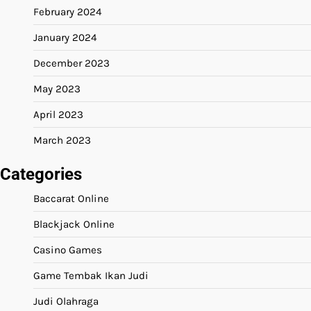
February 2024
January 2024
December 2023
May 2023
April 2023
March 2023
Categories
Baccarat Online
Blackjack Online
Casino Games
Game Tembak Ikan Judi
Judi Olahraga