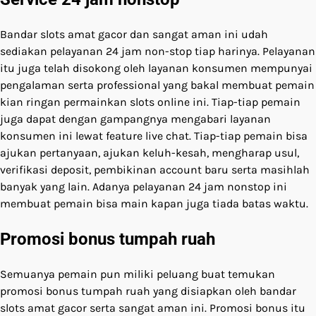
Bandar slots amat gacor dan sangat aman ini udah
sediakan pelayanan 24 jam non-stop tiap harinya. Pelayanan
itu juga telah disokong oleh layanan konsumen mempunyai
pengalaman serta professional yang bakal membuat pemain
kian ringan permainkan slots online ini. Tiap-tiap pemain
juga dapat dengan gampangnya mengabari layanan
konsumen ini lewat feature live chat. Tiap-tiap pemain bisa
ajukan pertanyaan, ajukan keluh-kesah, mengharap usul,
verifikasi deposit, pembikinan account baru serta masihlah
banyak yang lain. Adanya pelayanan 24 jam nonstop ini
membuat pemain bisa main kapan juga tiada batas waktu.
Promosi bonus tumpah ruah
Semuanya pemain pun miliki peluang buat temukan
promosi bonus tumpah ruah yang disiapkan oleh bandar
slots amat gacor serta sangat aman ini. Promosi bonus itu