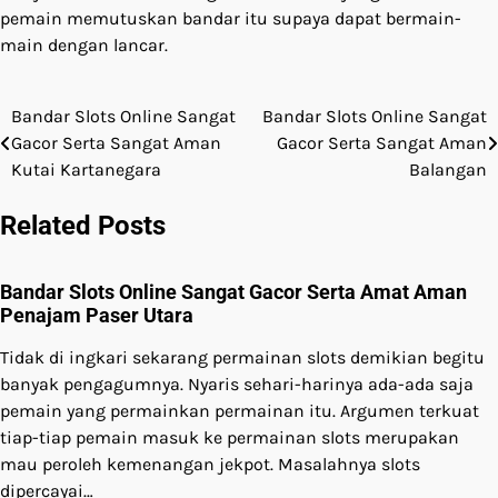
pemain memutuskan bandar itu supaya dapat bermain-
main dengan lancar.
Bandar Slots Online Sangat
Bandar Slots Online Sangat
Post
Gacor Serta Sangat Aman
Gacor Serta Sangat Aman
navigation
Kutai Kartanegara
Balangan
Related Posts
Bandar Slots Online Sangat Gacor Serta Amat Aman
Penajam Paser Utara
Tidak di ingkari sekarang permainan slots demikian begitu
banyak pengagumnya. Nyaris sehari-harinya ada-ada saja
pemain yang permainkan permainan itu. Argumen terkuat
tiap-tiap pemain masuk ke permainan slots merupakan
mau peroleh kemenangan jekpot. Masalahnya slots
dipercayai…