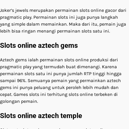
Joker’s jewels merupakan permainan slots online gacor dari
pragmatic play. Permainan slots ini juga punya langkah
yang simple dalam memainkan. Maka dari itu, pemain juga
lebih bisa ringan menangi permainan slots satu ini.
Slots online aztech gems
Aztech gems ialah permainan slots online produksi dari
pragmatic play yang termudah buat dimenangi. Karena
permainan slots satu ini punya jumlah RTP tinggi hingga
sampai 96%. Semuanya pemain yang permainkan aztech
gems ini punya peluang untuk peroleh lebih mudah dan
cepat. Games slots ini terhitung slots online terbeken di
golongan pemain.
Slots online aztech temple