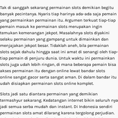
Tak di sanggah sekarang permainan slots demikian begitu
banyak pecintanya. Nyaris tiap harinya ada-ada saja pemain
yang permainkan permainan itu. Argumen terkuat tiap-tiap
pemain masuk ke permainan slots merupakan ingin
temukan kemenangan jekpot. Masalahnya slots diyakini
selaku permainan yang gampang untuk dimainkan dan
menjajakan jekpot besar. Tidaklah aneh, bila permainan
slots sejak dahulu hingga saat ini amat di senangi oleh tiap-
tiap pemain di penjuru dunia. Untuk waktu ini permainkan
slots juga udah lebih ringan, di mana beberapa pemain bisa
akses permainan itu dengan online lewat bandar slots
online sangat gacor serta sangat aman. Di dalam bandar itu
udah disiapkan permainan slots online komplet.
Slots jadi satu diantara permainan yang demikian
termashyur sekarang. Kedatangan internet bikin seluruh nya
jadi semua serba mudah dan instant. Di Indonesia sendiri
permainan slots amat dilarang karena tergolong perjudian.