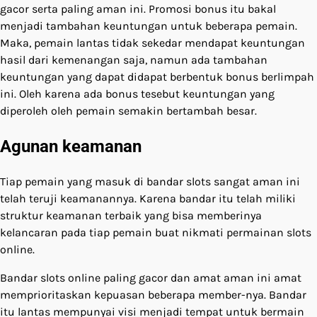
gacor serta paling aman ini. Promosi bonus itu bakal
menjadi tambahan keuntungan untuk beberapa pemain.
Maka, pemain lantas tidak sekedar mendapat keuntungan
hasil dari kemenangan saja, namun ada tambahan
keuntungan yang dapat didapat berbentuk bonus berlimpah
ini. Oleh karena ada bonus tesebut keuntungan yang
diperoleh oleh pemain semakin bertambah besar.
Agunan keamanan
Tiap pemain yang masuk di bandar slots sangat aman ini
telah teruji keamanannya. Karena bandar itu telah miliki
struktur keamanan terbaik yang bisa memberinya
kelancaran pada tiap pemain buat nikmati permainan slots
online.
Bandar slots online paling gacor dan amat aman ini amat
memprioritaskan kepuasan beberapa member-nya. Bandar
itu lantas mempunyai visi menjadi tempat untuk bermain