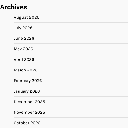
Archives
August 2026
July 2026
June 2026
May 2026
April 2026
March 2026
February 2026
January 2026
December 2025
November 2025
October 2025