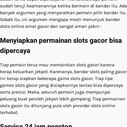
sudah teruji keamanannya ketika bermain di bandar itu. Ada
banyak argumen yang menyaratkan pemain pilih bandar itu.
Sebab itu, ini argumen mengapa mesti menunjuk bandar
slots online amat gacor dan sangat aman yakni :
Menyiapkan permainan slots gacor bisa
dipercaya
Tiap pemain terus mau memainkan slots gacor karena
kerap keluarkan jekpot. Karenanya, bandar slots paling gacor
ini kerap siapkan beberapa game slots gacor. Tiap tipe
games slots gacor yang disiapkannya lantas bisa dipercaya
serta presisi. Maka, seluruh pemain juga mempunyai
peluang buat peroleh jekpot lebih gampang. Tiap permainan
slots gacor itu ditunjang pula oleh provider slots online
terhebat.
Service 24 jam nonstop