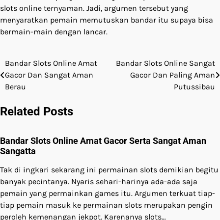
slots online ternyaman. Jadi, argumen tersebut yang
menyaratkan pemain memutuskan bandar itu supaya bisa
bermain-main dengan lancar.
Bandar Slots Online Amat
Bandar Slots Online Sangat
Post
Gacor Dan Sangat Aman
Gacor Dan Paling Aman
navigation
Berau
Putussibau
Related Posts
Bandar Slots Online Amat Gacor Serta Sangat Aman
Sangatta
Tak di ingkari sekarang ini permainan slots demikian begitu
banyak pecintanya. Nyaris sehari-harinya ada-ada saja
pemain yang permainkan games itu. Argumen terkuat tiap-
tiap pemain masuk ke permainan slots merupakan pengin
peroleh kemenangan jekpot. Karenanya slots…