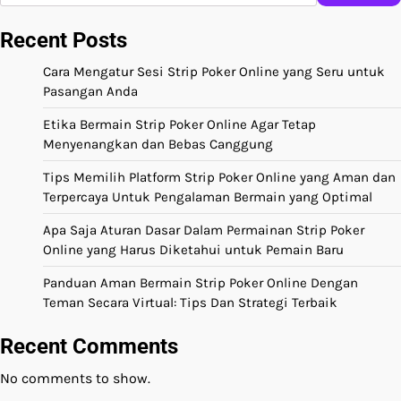
Recent Posts
Cara Mengatur Sesi Strip Poker Online yang Seru untuk
Pasangan Anda
Etika Bermain Strip Poker Online Agar Tetap
Menyenangkan dan Bebas Canggung
Tips Memilih Platform Strip Poker Online yang Aman dan
Terpercaya Untuk Pengalaman Bermain yang Optimal
Apa Saja Aturan Dasar Dalam Permainan Strip Poker
Online yang Harus Diketahui untuk Pemain Baru
Panduan Aman Bermain Strip Poker Online Dengan
Teman Secara Virtual: Tips Dan Strategi Terbaik
Recent Comments
No comments to show.