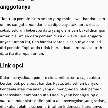
anggotanya
Tiap-tiap pemain slots online yang main lewat bandar slots
online sangat aman dan bisa dipercaya tak harus risau,
sebab seluruh beberapa data yang disimpan bakal disimpan
aman. Sejumlah data pemain di isi di waktu jadi anggota
anyar. Karena itu, tiap bandar lantas jelas punya data jati
diri pemain. Tapi, anda tidak harus risau lantaran seluruh
data itu disimpan aman.
Link opsi
Dalam penyediaan pemain slots online tentu saja cukup
berdampak pula buat bandar. Nyata, ada sekian banyak
kendaala atau masalah yang di menghadapi oleh pemain.
Kebanyakan, hambatan atau kasus yang berlangsung di
suatu bandar slots online yaitu ada penyegelan yang sedang
dilakukan oleh faksi pemerintahan Indonesia. Karenanya,