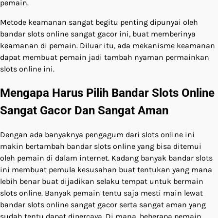
pemain.
Metode keamanan sangat begitu penting dipunyai oleh
bandar slots online sangat gacor ini, buat memberinya
keamanan di pemain. Diluar itu, ada mekanisme keamanan
dapat membuat pemain jadi tambah nyaman permainkan
slots online ini.
Mengapa Harus Pilih Bandar Slots Online
Sangat Gacor Dan Sangat Aman
Dengan ada banyaknya pengagum dari slots online ini
makin bertambah bandar slots online yang bisa ditemui
oleh pemain di dalam internet. Kadang banyak bandar slots
ini membuat pemula kesusahan buat tentukan yang mana
lebih benar buat dijadikan selaku tempat untuk bermain
slots online. Banyak pemain tentu saja mesti main lewat
bandar slots online sangat gacor serta sangat aman yang
sudah tentu dapat dipercaya. Di mana, beberapa pemain