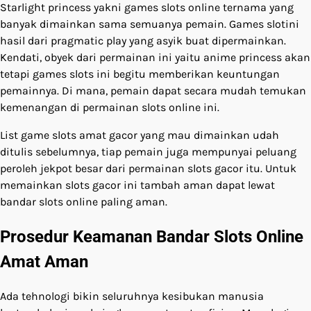
Starlight princess yakni games slots online ternama yang
banyak dimainkan sama semuanya pemain. Games slotini
hasil dari pragmatic play yang asyik buat dipermainkan.
Kendati, obyek dari permainan ini yaitu anime princess akan
tetapi games slots ini begitu memberikan keuntungan
pemainnya. Di mana, pemain dapat secara mudah temukan
kemenangan di permainan slots online ini.
List game slots amat gacor yang mau dimainkan udah
ditulis sebelumnya, tiap pemain juga mempunyai peluang
peroleh jekpot besar dari permainan slots gacor itu. Untuk
memainkan slots gacor ini tambah aman dapat lewat
bandar slots online paling aman.
Prosedur Keamanan Bandar Slots Online
Amat Aman
Ada tehnologi bikin seluruhnya kesibukan manusia