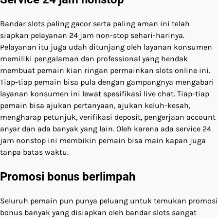
Bandar slots paling gacor serta paling aman ini telah
siapkan pelayanan 24 jam non-stop sehari-harinya.
Pelayanan itu juga udah ditunjang oleh layanan konsumen
memiliki pengalaman dan professional yang hendak
membuat pemain kian ringan permainkan slots online ini.
Tiap-tiap pemain bisa pula dengan gampangnya mengabari
layanan konsumen ini lewat spesifikasi live chat. Tiap-tiap
pemain bisa ajukan pertanyaan, ajukan keluh-kesah,
mengharap petunjuk, verifikasi deposit, pengerjaan account
anyar dan ada banyak yang lain. Oleh karena ada service 24
jam nonstop ini membikin pemain bisa main kapan juga
tanpa batas waktu.
Promosi bonus berlimpah
Seluruh pemain pun punya peluang untuk temukan promosi
bonus banyak yang disiapkan oleh bandar slots sangat