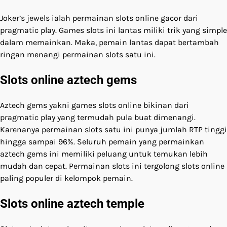
Joker’s jewels ialah permainan slots online gacor dari
pragmatic play. Games slots ini lantas miliki trik yang simple
dalam memainkan. Maka, pemain lantas dapat bertambah
ringan menangi permainan slots satu ini.
Slots online aztech gems
Aztech gems yakni games slots online bikinan dari
pragmatic play yang termudah pula buat dimenangi.
Karenanya permainan slots satu ini punya jumlah RTP tinggi
hingga sampai 96%. Seluruh pemain yang permainkan
aztech gems ini memiliki peluang untuk temukan lebih
mudah dan cepat. Permainan slots ini tergolong slots online
paling populer di kelompok pemain.
Slots online aztech temple