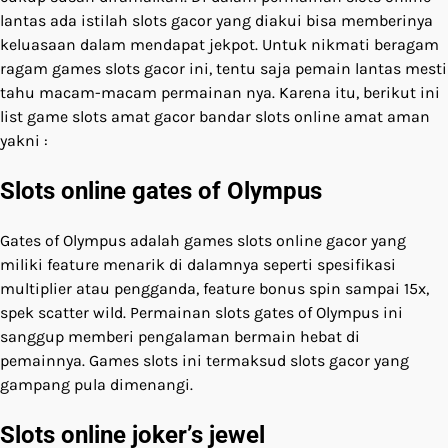
lantas ada istilah slots gacor yang diakui bisa memberinya
keluasaan dalam mendapat jekpot. Untuk nikmati beragam
ragam games slots gacor ini, tentu saja pemain lantas mesti
tahu macam-macam permainan nya. Karena itu, berikut ini
list game slots amat gacor bandar slots online amat aman
yakni :
Slots online gates of Olympus
Gates of Olympus adalah games slots online gacor yang
miliki feature menarik di dalamnya seperti spesifikasi
multiplier atau pengganda, feature bonus spin sampai 15x,
spek scatter wild. Permainan slots gates of Olympus ini
sanggup memberi pengalaman bermain hebat di
pemainnya. Games slots ini termaksud slots gacor yang
gampang pula dimenangi.
Slots online joker’s jewel