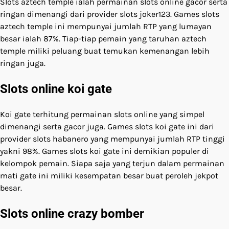
Slots aztech temple ialah permainan slots online gacor serta
ringan dimenangi dari provider slots joker123. Games slots
aztech temple ini mempunyai jumlah RTP yang lumayan
besar ialah 87%. Tiap-tiap pemain yang taruhan aztech
temple miliki peluang buat temukan kemenangan lebih
ringan juga.
Slots online koi gate
Koi gate terhitung permainan slots online yang simpel
dimenangi serta gacor juga. Games slots koi gate ini dari
provider slots habanero yang mempunyai jumlah RTP tinggi
yakni 98%. Games slots koi gate ini demikian populer di
kelompok pemain. Siapa saja yang terjun dalam permainan
mati gate ini miliki kesempatan besar buat peroleh jekpot
besar.
Slots online crazy bomber