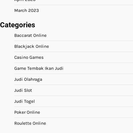
March 2023
Categories
Baccarat Online
Blackjack Online
Casino Games
Game Tembak Ikan Judi
Judi Olahraga
Judi Slot
Judi Togel
Poker Online
Roulette Online