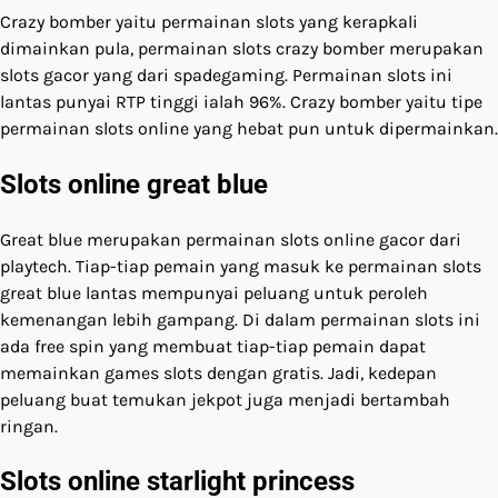
Crazy bomber yaitu permainan slots yang kerapkali
dimainkan pula, permainan slots crazy bomber merupakan
slots gacor yang dari spadegaming. Permainan slots ini
lantas punyai RTP tinggi ialah 96%. Crazy bomber yaitu tipe
permainan slots online yang hebat pun untuk dipermainkan.
Slots online great blue
Great blue merupakan permainan slots online gacor dari
playtech. Tiap-tiap pemain yang masuk ke permainan slots
great blue lantas mempunyai peluang untuk peroleh
kemenangan lebih gampang. Di dalam permainan slots ini
ada free spin yang membuat tiap-tiap pemain dapat
memainkan games slots dengan gratis. Jadi, kedepan
peluang buat temukan jekpot juga menjadi bertambah
ringan.
Slots online starlight princess