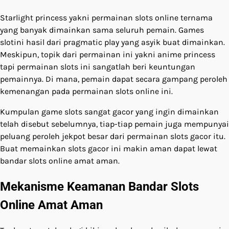
Starlight princess yakni permainan slots online ternama
yang banyak dimainkan sama seluruh pemain. Games
slotini hasil dari pragmatic play yang asyik buat dimainkan.
Meskipun, topik dari permainan ini yakni anime princess
tapi permainan slots ini sangatlah beri keuntungan
pemainnya. Di mana, pemain dapat secara gampang peroleh
kemenangan pada permainan slots online ini.
Kumpulan game slots sangat gacor yang ingin dimainkan
telah disebut sebelumnya, tiap-tiap pemain juga mempunyai
peluang peroleh jekpot besar dari permainan slots gacor itu.
Buat memainkan slots gacor ini makin aman dapat lewat
bandar slots online amat aman.
Mekanisme Keamanan Bandar Slots
Online Amat Aman