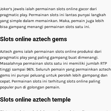
Joker’s jewels ialah permainan slots online gacor dari
pragmatic play. Permainan slots ini lantas punyai langkah
yang simple dalam memainkan. Maka, pemain juga lebih
bisa gampang menangi permainan slots satu ini.
Slots online aztech gems
Aztech gems ialah permainan slots online produksi dari
pragmatic play yang paling gampang buat dimenangi.
Masalahnya permainan slots satu ini memiliki jumlah RTP
tinggi sampai 96%. Seluruh pemain yang permainkan aztech
gems ini punyai peluang untuk peroleh lebih gampang dan
cepat. Permainan slots ini terhitung slots online paling
populer pun di golongan pemain.
Slots online aztech temple