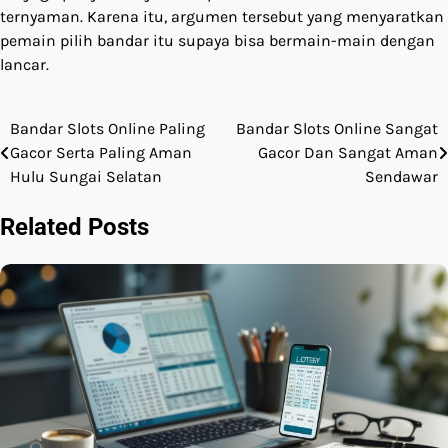
ternyaman. Karena itu, argumen tersebut yang menyaratkan
pemain pilih bandar itu supaya bisa bermain-main dengan
lancar.
Bandar Slots Online Paling
Bandar Slots Online Sangat
Post
Gacor Serta Paling Aman
Gacor Dan Sangat Aman
navigation
Hulu Sungai Selatan
Sendawar
Related Posts