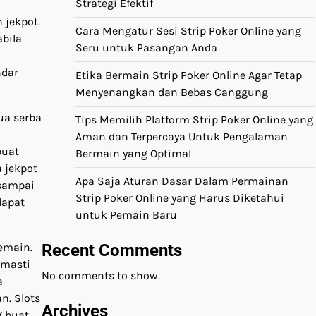
Strategi Efektif
 jekpot.
Cara Mengatur Sesi Strip Poker Online yang
abila
Seru untuk Pasangan Anda
ndar
Etika Bermain Strip Poker Online Agar Tetap
Menyenangkan dan Bebas Canggung
ua serba
Tips Memilih Platform Strip Poker Online yang
Aman dan Terpercaya Untuk Pengalaman
buat
Bermain yang Optimal
 jekpot
Apa Saja Aturan Dasar Dalam Permainan
 sampai
Strip Poker Online yang Harus Diketahui
dapat
untuk Pemain Baru
emain.
Recent Comments
emasti
No comments to show.
a
n. Slots
Archives
g buat