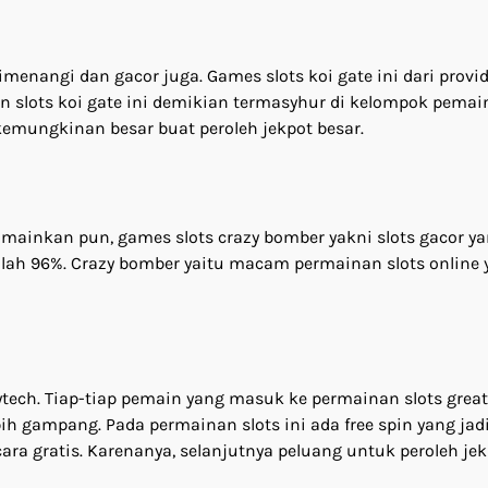
enangi dan gacor juga. Games slots koi gate ini dari provid
n slots koi gate ini demikian termasyhur di kelompok pemai
emungkinan besar buat peroleh jekpot besar.
mainkan pun, games slots crazy bomber yakni slots gacor ya
ialah 96%. Crazy bomber yaitu macam permainan slots online
ytech. Tiap-tiap pemain yang masuk ke permainan slots great
 gampang. Pada permainan slots ini ada free spin yang jad
ra gratis. Karenanya, selanjutnya peluang untuk peroleh jek