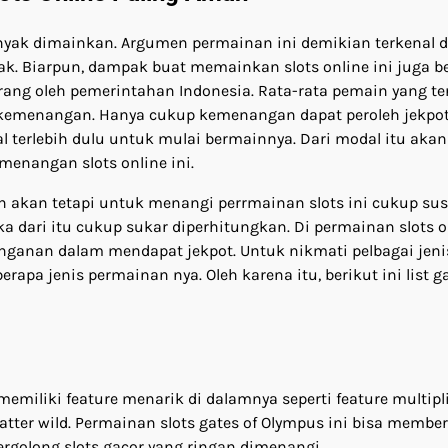
anyak dimainkan. Argumen permainan ini demikian terkenal d
. Biarpun, dampak buat memainkan slots online ini juga b
arang oleh pemerintahan Indonesia. Rata-rata pemain yang te
n kemenangan. Hanya cukup kemenangan dapat peroleh jekpo
l terlebih dulu untuk mulai bermainnya. Dari modal itu akan
enangan slots online ini.
akan tetapi untuk menangi perrmainan slots ini cukup sus
a dari itu cukup sukar diperhitungkan. Di permainan slots o
ringanan dalam mendapat jekpot. Untuk nikmati pelbagai jeni
rapa jenis permainan nya. Oleh karena itu, berikut ini list 
emiliki feature menarik di dalamnya seperti feature multipl
catter wild. Permainan slots gates of Olympus ini bisa membe
rgolong slots gacor yang ringan dimenangi.