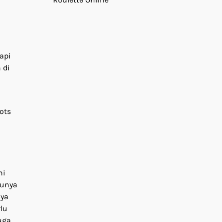
api
 di
ots
ni
punya
nya
lu
uga