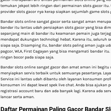
temukan jekpot lebih ringan dari permainan slots gacor itu
provider slots gacor nya kerap siapkan sejumlah game slots 
Bandar slots online sangat gacor serta sangat aman merupa
bandar itu lantas udah persiapkan slots gacor yang bisa di
sepanjang main di bandar itu keamanan pemain juga terjag
mendapat dukungan technologi hebat. Karena itu, seluruh s
siapa saja. Disamping itu, bandar slots paling aman juga uda
pagcor, WLA, First Cagayan yang bisa mengamati bandar it
ringan bocor pada siapa saja.
Bandar slots online sangat gacor dan amat aman ini begi
menyiapkan servis terbaik untuk semuanya pesertanya. Layan
Service ini lantas udah dibantu oleh layanan konsumen pr
konsumen ini dapat lewat spek live chat. Anda bisa ajukan pe
registrasi account baru dan ada banyak lagi. Karena ada se
lancar serta aman.
Daftar Permainan Paling Gacor Bandar Sl