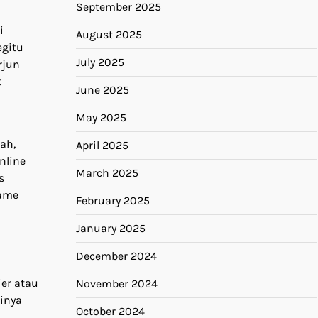
September 2025
i
August 2025
egitu
July 2025
rjun
t
June 2025
May 2025
ah,
April 2025
nline
March 2025
s
game
February 2025
January 2025
December 2024
ier atau
November 2024
rinya
October 2024