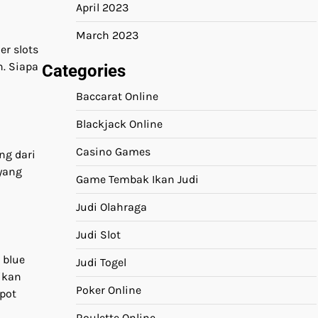
April 2023
March 2023
er slots
n. Siapa
Categories
Baccarat Online
Blackjack Online
Casino Games
ng dari
 yang
Game Tembak Ikan Judi
Judi Olahraga
Judi Slot
 blue
Judi Togel
ikan
Poker Online
pot
Roulette Online