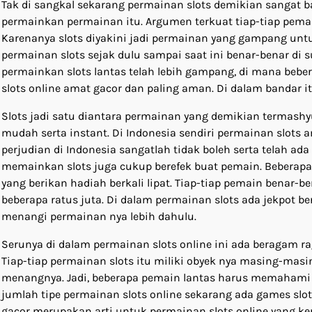
Tak di sangkal sekarang permainan slots demikian sangat b
permainkan permainan itu. Argumen terkuat tiap-tiap pema
Karenanya slots diyakini jadi permainan yang gampang untu
permainan slots sejak dulu sampai saat ini benar-benar di s
permainkan slots lantas telah lebih gampang, di mana beber
slots online amat gacor dan paling aman. Di dalam bandar it
Slots jadi satu diantara permainan yang demikian termashy
mudah serta instant. Di Indonesia sendiri permainan slots
perjudian di Indonesia sangatlah tidak boleh serta telah a
memainkan slots juga cukup berefek buat pemain. Beberapa 
yang berikan hadiah berkali lipat. Tiap-tiap pemain benar
beberapa ratus juta. Di dalam permainan slots ada jekpot be
menangi permainan nya lebih dahulu.
Serunya di dalam permainan slots online ini ada beragam r
Tiap-tiap permainan slots itu miliki obyek nya masing-masin
menangnya. Jadi, beberapa pemain lantas harus memahami b
jumlah tipe permainan slots online sekarang ada games slot
gacor merupakan arti untuk permainan slots online yang ke