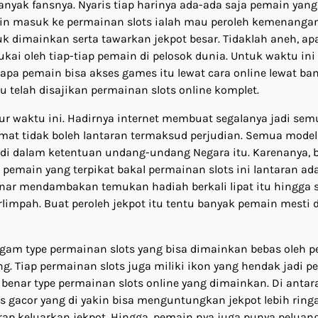
anyak fansnya. Nyaris tiap harinya ada-ada saja pemain yang
in masuk ke permainan slots ialah mau peroleh kemenangan
k dimainkan serta tawarkan jekpot besar. Tidaklah aneh, ap
ukai oleh tiap-tiap pemain di pelosok dunia. Untuk waktu ini
apa pemain bisa akses games itu lewat cara online lewat ba
u telah disajikan permainan slots online komplet.
ur waktu ini. Hadirnya internet membuat segalanya jadi sem
 amat tidak boleh lantaran termaksud perjudian. Semua model
da di dalam ketentuan undang-undang Negara itu. Karenanya, 
pemain yang terpikat bakal permainan slots ini lantaran ada
-benar mendambakan temukan hadiah berkali lipat itu hingga
rlimpah. Buat peroleh jekpot itu tentu banyak pemain mesti 
agam type permainan slots yang bisa dimainkan bebas oleh p
g. Tiap permainan slots juga miliki ikon yang hendak jadi p
enar type permainan slots online yang dimainkan. Di antar
s gacor yang di yakin bisa menguntungkan jekpot lebih ringa
rap keluarkan jekpot. Hingga, pemain nya juga punya peluan