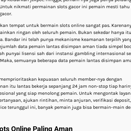
. Untuk nikmati permainan slots gacor ini pemain mesti tahu
gacor.
kan tempat untuk bermain slots online sangat pas. Karenan
mainkan ringan oleh seluruh pemain. Bukan sekedar hanya itu
a. Bandar ini telah punya mekanisme keamanan terpilih yan
ejumlah data pemain lantas disimpan aman tiada simpel boc
h punyai lisensi sah dari instansi gambling internasional se
u. Maka, semuanya beberapa data pemain lantas disimpan am
tu memprioritaskan kepuasan seluruh member-nya dengan
an itu lantas bekerja sepanjang 24 jam non-stop tiap harin
ofesional yang siap menolong pemain. Untuk mengontak laya
rtanyaan, ajukan rintihan, minta anjuran, verifikasi deposit,
rvice terunggul ini, banyak pemain juga bisa bermain-main d
ots Online Paling Aman