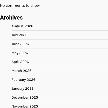
No comments to show.
Archives
August 2026
July 2026
June 2026
May 2026
April 2026
March 2026
February 2026
January 2026
December 2025
November 2025