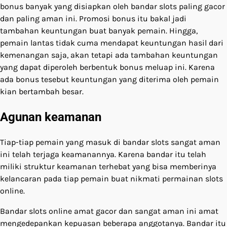
bonus banyak yang disiapkan oleh bandar slots paling gacor
dan paling aman ini. Promosi bonus itu bakal jadi
tambahan keuntungan buat banyak pemain. Hingga,
pemain lantas tidak cuma mendapat keuntungan hasil dari
kemenangan saja, akan tetapi ada tambahan keuntungan
yang dapat diperoleh berbentuk bonus meluap ini. Karena
ada bonus tesebut keuntungan yang diterima oleh pemain
kian bertambah besar.
Agunan keamanan
Tiap-tiap pemain yang masuk di bandar slots sangat aman
ini telah terjaga keamanannya. Karena bandar itu telah
miliki struktur keamanan terhebat yang bisa memberinya
kelancaran pada tiap pemain buat nikmati permainan slots
online.
Bandar slots online amat gacor dan sangat aman ini amat
mengedepankan kepuasan beberapa anggotanya. Bandar itu