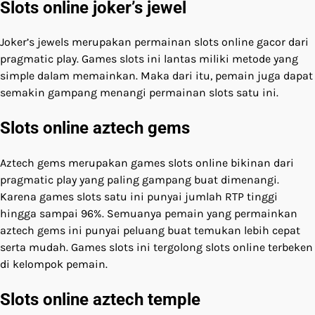
Slots online joker’s jewel
Joker’s jewels merupakan permainan slots online gacor dari
pragmatic play. Games slots ini lantas miliki metode yang
simple dalam memainkan. Maka dari itu, pemain juga dapat
semakin gampang menangi permainan slots satu ini.
Slots online aztech gems
Aztech gems merupakan games slots online bikinan dari
pragmatic play yang paling gampang buat dimenangi.
Karena games slots satu ini punyai jumlah RTP tinggi
hingga sampai 96%. Semuanya pemain yang permainkan
aztech gems ini punyai peluang buat temukan lebih cepat
serta mudah. Games slots ini tergolong slots online terbeken
di kelompok pemain.
Slots online aztech temple