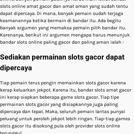
slots online amat gacor dan amat aman yang sudah tentu
dapat dipercaya. Di mana, banyak pemain sudah terjaga
keamanannya ketika bermain di bandar itu. Ada begitu
banyak argumen yang memaksa pemain pilih bandar itu.
Karenanya, berikut ini argumen mengapa harus menunjuk
bandar slots online paling gacor dan paling aman ialah :
Sediakan permainan slots gacor dapat
dipercaya
Tiap pemain terus pengin memainkan slots gacor karena
kerap keluarkan jekpot. Karena itu, bandar slots amat gacor
ini kerap siapkan beberapa game slots gacor. Tiap tipe
permainan slots gacor yang disiapkannya juga paling
dipercaya dan tepat. Maka, seluruh pemain lantas punyai
peluang untuk peroleh jekpot lebih ringan. Tiap-tiap games
slots gacor itu disokong pula oleh provider slots online
terunggul.