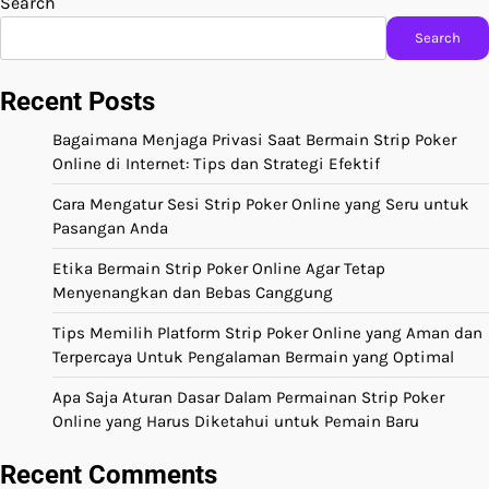
Search
Search
Recent Posts
Bagaimana Menjaga Privasi Saat Bermain Strip Poker
Online di Internet: Tips dan Strategi Efektif
Cara Mengatur Sesi Strip Poker Online yang Seru untuk
Pasangan Anda
Etika Bermain Strip Poker Online Agar Tetap
Menyenangkan dan Bebas Canggung
Tips Memilih Platform Strip Poker Online yang Aman dan
Terpercaya Untuk Pengalaman Bermain yang Optimal
Apa Saja Aturan Dasar Dalam Permainan Strip Poker
Online yang Harus Diketahui untuk Pemain Baru
Recent Comments