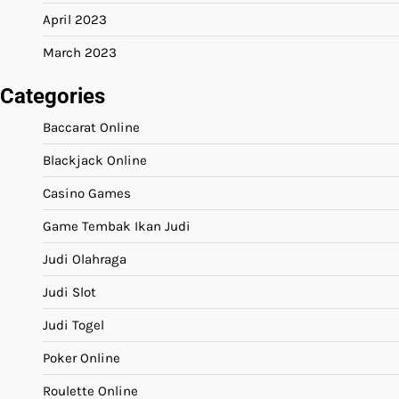
April 2023
March 2023
Categories
Baccarat Online
Blackjack Online
Casino Games
Game Tembak Ikan Judi
Judi Olahraga
Judi Slot
Judi Togel
Poker Online
Roulette Online