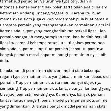
termaksud perjudian. Seluruhnya type perjudian di
Indonesia benar-benar tidak boleh serta telah ada di dalam
ketentuan undang-undang Negara itu. Karena itu, buat
memainkan slots juga cukup berdampak pula buat pemain.
Beberapa pemain yang terangsang akan permainan slots ini
karena ada jekpot yang menghadiahkan berkali lipat. Tiap
pemain sangatlah mengharapkan temukan hadiah berkali
lipat itu sampai beberapa ratus juta. Di dalam permainan
slots ada jekpot meluap. Buat peroleh jekpot itu pastinya
banyak pemain mesti dapat menangi permainan nya lebih
dulu.
Kehebohan di permainan slots online ini siap beberapa
ragam type permainan slots yang bisa dimainkan bebas oleh
pemain. Tiap permainan slots itu mempunyai objek nya
semasing. Tiap permainan slots lantas punyai lambang yang
bisa jadi pemasti menangnya. Karenanya, banyak pemain
lantas harus mengerti benar model permainan slots online
yang dimainkan. Di antara banyak model permainan slots