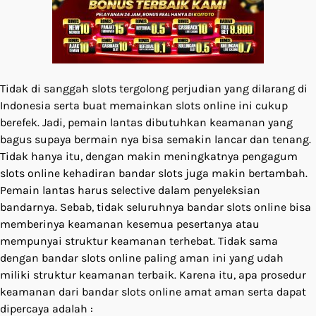
Tidak di sanggah slots tergolong perjudian yang dilarang di
Indonesia serta buat memainkan slots online ini cukup
berefek. Jadi, pemain lantas dibutuhkan keamanan yang
bagus supaya bermain nya bisa semakin lancar dan tenang.
Tidak hanya itu, dengan makin meningkatnya pengagum
slots online kehadiran bandar slots juga makin bertambah.
Pemain lantas harus selective dalam penyeleksian
bandarnya. Sebab, tidak seluruhnya bandar slots online bisa
memberinya keamanan kesemua pesertanya atau
mempunyai struktur keamanan terhebat. Tidak sama
dengan bandar slots online paling aman ini yang udah
miliki struktur keamanan terbaik. Karena itu, apa prosedur
keamanan dari bandar slots online amat aman serta dapat
dipercaya adalah :