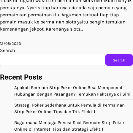
Tidak di ingkari waktu ini permainan slots demikian banyak
pemujanya. Nyaris tiap harinya ada-ada saja pemain yang
permainkan permainan itu. Argumen terkuat tiap-tiap
pemain masuk ke permainan slots yaitu pengin temukan
kemenangan jekpot. Karenanya slots…
12/05/2023
Search
Search
Recent Posts
Apakah Bermain Strip Poker Online Bisa Mempererat
Hubungan dengan Pasangan? Temukan Faktanya di Sini
Strategi Poker Sederhana untuk Pemula di Permainan
Strip Poker Online: Tips dan Trik Efektif
Bagaimana Menjaga Privasi Saat Bermain Strip Poker
Online di Internet: Tips dan Strategi Efektif