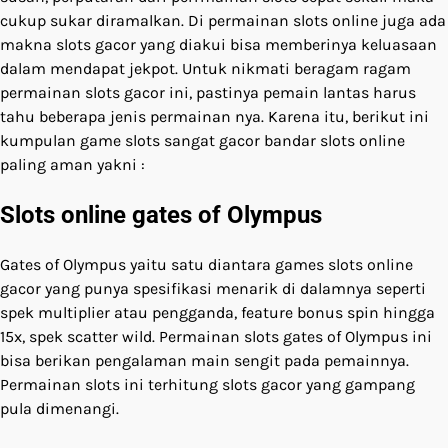
cukup sukar diramalkan. Di permainan slots online juga ada
makna slots gacor yang diakui bisa memberinya keluasaan
dalam mendapat jekpot. Untuk nikmati beragam ragam
permainan slots gacor ini, pastinya pemain lantas harus
tahu beberapa jenis permainan nya. Karena itu, berikut ini
kumpulan game slots sangat gacor bandar slots online
paling aman yakni :
Slots online gates of Olympus
Gates of Olympus yaitu satu diantara games slots online
gacor yang punya spesifikasi menarik di dalamnya seperti
spek multiplier atau pengganda, feature bonus spin hingga
15x, spek scatter wild. Permainan slots gates of Olympus ini
bisa berikan pengalaman main sengit pada pemainnya.
Permainan slots ini terhitung slots gacor yang gampang
pula dimenangi.