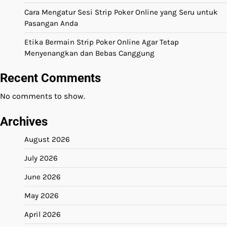
Cara Mengatur Sesi Strip Poker Online yang Seru untuk
Pasangan Anda
Etika Bermain Strip Poker Online Agar Tetap
Menyenangkan dan Bebas Canggung
Recent Comments
No comments to show.
Archives
August 2026
July 2026
June 2026
May 2026
April 2026