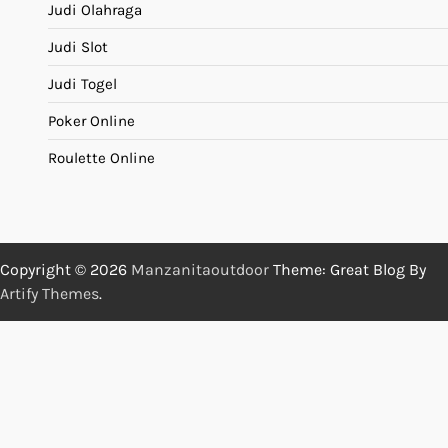
Judi Olahraga
Judi Slot
Judi Togel
Poker Online
Roulette Online
Copyright © 2026
Manzanitaoutdoor
Theme: Great Blog By
Artify Themes
.