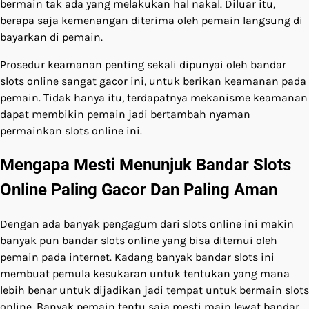
bermain tak ada yang melakukan hal nakal. Diluar itu,
berapa saja kemenangan diterima oleh pemain langsung di
bayarkan di pemain.
Prosedur keamanan penting sekali dipunyai oleh bandar
slots online sangat gacor ini, untuk berikan keamanan pada
pemain. Tidak hanya itu, terdapatnya mekanisme keamanan
dapat membikin pemain jadi bertambah nyaman
permainkan slots online ini.
Mengapa Mesti Menunjuk Bandar Slots
Online Paling Gacor Dan Paling Aman
Dengan ada banyak pengagum dari slots online ini makin
banyak pun bandar slots online yang bisa ditemui oleh
pemain pada internet. Kadang banyak bandar slots ini
membuat pemula kesukaran untuk tentukan yang mana
lebih benar untuk dijadikan jadi tempat untuk bermain slots
online. Banyak pemain tentu saja mesti main lewat bandar