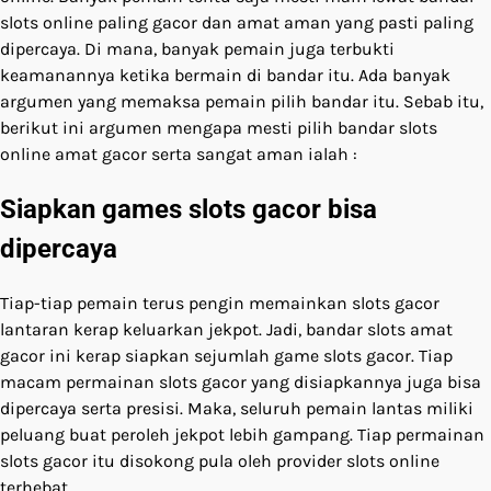
slots online paling gacor dan amat aman yang pasti paling
dipercaya. Di mana, banyak pemain juga terbukti
keamanannya ketika bermain di bandar itu. Ada banyak
argumen yang memaksa pemain pilih bandar itu. Sebab itu,
berikut ini argumen mengapa mesti pilih bandar slots
online amat gacor serta sangat aman ialah :
Siapkan games slots gacor bisa
dipercaya
Tiap-tiap pemain terus pengin memainkan slots gacor
lantaran kerap keluarkan jekpot. Jadi, bandar slots amat
gacor ini kerap siapkan sejumlah game slots gacor. Tiap
macam permainan slots gacor yang disiapkannya juga bisa
dipercaya serta presisi. Maka, seluruh pemain lantas miliki
peluang buat peroleh jekpot lebih gampang. Tiap permainan
slots gacor itu disokong pula oleh provider slots online
terhebat.