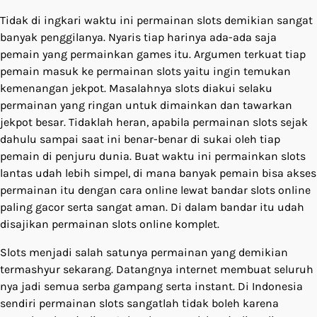
Tidak di ingkari waktu ini permainan slots demikian sangat
banyak penggilanya. Nyaris tiap harinya ada-ada saja
pemain yang permainkan games itu. Argumen terkuat tiap
pemain masuk ke permainan slots yaitu ingin temukan
kemenangan jekpot. Masalahnya slots diakui selaku
permainan yang ringan untuk dimainkan dan tawarkan
jekpot besar. Tidaklah heran, apabila permainan slots sejak
dahulu sampai saat ini benar-benar di sukai oleh tiap
pemain di penjuru dunia. Buat waktu ini permainkan slots
lantas udah lebih simpel, di mana banyak pemain bisa akses
permainan itu dengan cara online lewat bandar slots online
paling gacor serta sangat aman. Di dalam bandar itu udah
disajikan permainan slots online komplet.
Slots menjadi salah satunya permainan yang demikian
termashyur sekarang. Datangnya internet membuat seluruh
nya jadi semua serba gampang serta instant. Di Indonesia
sendiri permainan slots sangatlah tidak boleh karena