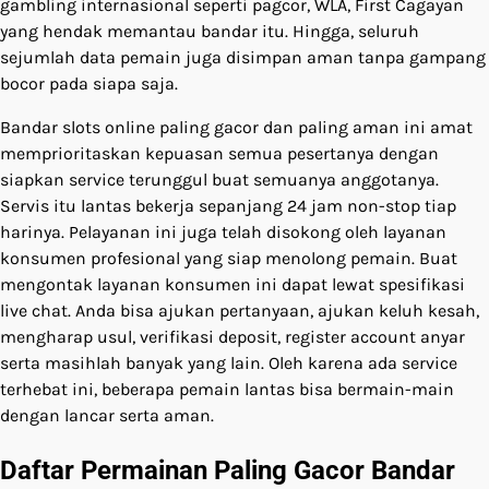
gambling internasional seperti pagcor, WLA, First Cagayan
yang hendak memantau bandar itu. Hingga, seluruh
sejumlah data pemain juga disimpan aman tanpa gampang
bocor pada siapa saja.
Bandar slots online paling gacor dan paling aman ini amat
memprioritaskan kepuasan semua pesertanya dengan
siapkan service terunggul buat semuanya anggotanya.
Servis itu lantas bekerja sepanjang 24 jam non-stop tiap
harinya. Pelayanan ini juga telah disokong oleh layanan
konsumen profesional yang siap menolong pemain. Buat
mengontak layanan konsumen ini dapat lewat spesifikasi
live chat. Anda bisa ajukan pertanyaan, ajukan keluh kesah,
mengharap usul, verifikasi deposit, register account anyar
serta masihlah banyak yang lain. Oleh karena ada service
terhebat ini, beberapa pemain lantas bisa bermain-main
dengan lancar serta aman.
Daftar Permainan Paling Gacor Bandar