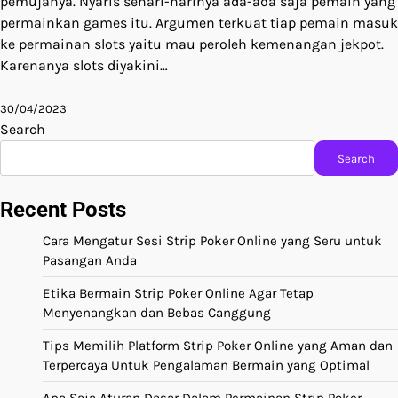
pemujanya. Nyaris sehari-harinya ada-ada saja pemain yang
permainkan games itu. Argumen terkuat tiap pemain masuk
ke permainan slots yaitu mau peroleh kemenangan jekpot.
Karenanya slots diyakini…
30/04/2023
Search
Search
Recent Posts
Cara Mengatur Sesi Strip Poker Online yang Seru untuk
Pasangan Anda
Etika Bermain Strip Poker Online Agar Tetap
Menyenangkan dan Bebas Canggung
Tips Memilih Platform Strip Poker Online yang Aman dan
Terpercaya Untuk Pengalaman Bermain yang Optimal