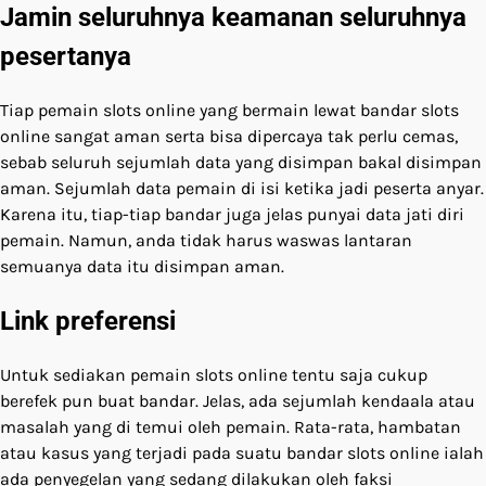
Jamin seluruhnya keamanan seluruhnya
pesertanya
Tiap pemain slots online yang bermain lewat bandar slots
online sangat aman serta bisa dipercaya tak perlu cemas,
sebab seluruh sejumlah data yang disimpan bakal disimpan
aman. Sejumlah data pemain di isi ketika jadi peserta anyar.
Karena itu, tiap-tiap bandar juga jelas punyai data jati diri
pemain. Namun, anda tidak harus waswas lantaran
semuanya data itu disimpan aman.
Link preferensi
Untuk sediakan pemain slots online tentu saja cukup
berefek pun buat bandar. Jelas, ada sejumlah kendaala atau
masalah yang di temui oleh pemain. Rata-rata, hambatan
atau kasus yang terjadi pada suatu bandar slots online ialah
ada penyegelan yang sedang dilakukan oleh faksi