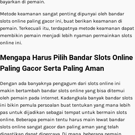
bayarkan di pemain.
Metode keamanan sangat penting dipunyai oleh bandar
slots online paling gacor ini, buat berikan keamanan di
pemain. Terkecuali itu, terdapatnya metode keamanan dapat
membikin pemain menjadi lebih nyaman permainkan slots
online ini.
Mengapa Harus Pilih Bandar Slots Online
Paling Gacor Serta Paling Aman
Dengan ada banyaknya pengagum dari slots online ini
makin bertambah bandar slots online yang bisa ditemui
oleh pemain pada internet. Kadangkala banyak bandar slots
ini bikin pemula persoalan buat tentukan yang mana lebih
pas untuk dijadikan sebagai tempat untuk bermain slots
online. Beberapa pemain tentu harus main lewat bandar
slots online sangat gacor dan paling aman yang telah
dipastikan dapat dipercaya. Di mana, beberapa pemain