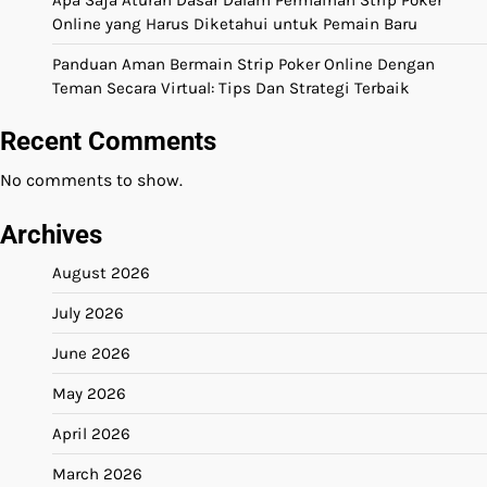
Apa Saja Aturan Dasar Dalam Permainan Strip Poker
Online yang Harus Diketahui untuk Pemain Baru
Panduan Aman Bermain Strip Poker Online Dengan
Teman Secara Virtual: Tips Dan Strategi Terbaik
Recent Comments
No comments to show.
Archives
August 2026
July 2026
June 2026
May 2026
April 2026
March 2026