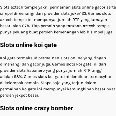
Slots aztech temple yakni permainan slots online gacor serta
simpel dimenangi dari provider slots joker123. Games slots
aztech temple ini mempunyai jumlah RTP yang lumayan
besar ialah 87%. Tiap pemain yang taruhan aztech temple
punya peluang buat peroleh kemenangan lebih simpel juga.
Slots online koi gate
Koi gate termaksud permainan slots online yang ringan
dimenangi dan gacor juga. Games slots koi gate ini dari
provider slots habanero yang punya jumlah RTP tinggi
adalah 98%. Games slots koi gate ini demikian termasyhur
di kelompok pemain. Siapa saja yang terjun dalam
permainan ko gate ini mempunyai kemungkinan besar buat
peroleh jekpot besar.
Slots online crazy bomber