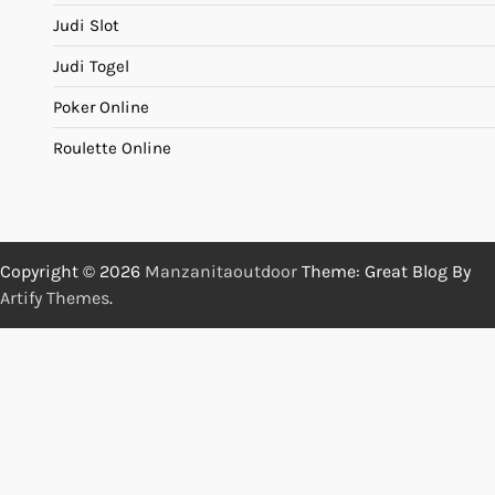
Judi Slot
Judi Togel
Poker Online
Roulette Online
Copyright © 2026
Manzanitaoutdoor
Theme: Great Blog By
Artify Themes
.