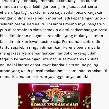
Terdapatnya tehnologi membuat semuanya kesibukan
manusia menjadi lebih gampang, ringkas, cepat, serta
efisien. Apa lagi, waktu ini apa saja sudah bisa dikerjakan
dengan online maka bikin internet jadi kepentingan untuk
seluruh orang. Karena itu, ini lantas mempunyai pengaruh
pun di permainan slots semakin alami perkembangan serta
bisa dimainkan dengan cara online yang mulanya cuman
bisa dimainkan lewat kasino saja. Permainan slots online
tentu saja lebih ringan dimainkan, karena pemain perlu
mengaksesnya memanfaatkan handphone yang udah
terjalin ke sambungan internet. Buat memainkan slots
online ini lantas dapat lewat bandar slots online paling
aman yang udah punyai mekanisme keamanan terhebat. Di
mana, keamanan seluruhnya anggotanya terbukti.