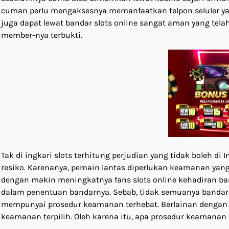
cuman perlu mengaksesnya memanfaatkan telpon seluler yang 
juga dapat lewat bandar slots online sangat aman yang te
member-nya terbukti.
Tak di ingkari slots terhitung perjudian yang tidak boleh d
resiko. Karenanya, pemain lantas diperlukan keamanan yang b
dengan makin meningkatnya fans slots online kehadiran ban
dalam penentuan bandarnya. Sebab, tidak semuanya bandar 
mempunyai prosedur keamanan terhebat. Berlainan dengan b
keamanan terpilih. Oleh karena itu, apa prosedur keamanan 