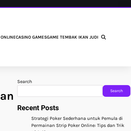
 ONLINE
CASINO GAMES
GAME TEMBAK IKAN JUDI
Search
Search
man
Recent Posts
Strategi Poker Sederhana untuk Pemula di
Permainan Strip Poker Online: Tips dan Trik