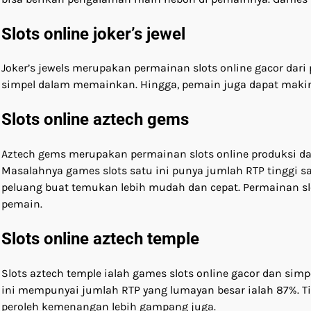
Slots online joker’s jewel
Joker’s jewels merupakan permainan slots online gacor dari 
simpel dalam memainkan. Hingga, pemain juga dapat makin 
Slots online aztech gems
Aztech gems merupakan permainan slots online produksi da
Masalahnya games slots satu ini punya jumlah RTP tinggi 
peluang buat temukan lebih mudah dan cepat. Permainan slots
pemain.
Slots online aztech temple
Slots aztech temple ialah games slots online gacor dan simpe
ini mempunyai jumlah RTP yang lumayan besar ialah 87%. Ti
peroleh kemenangan lebih gampang juga.