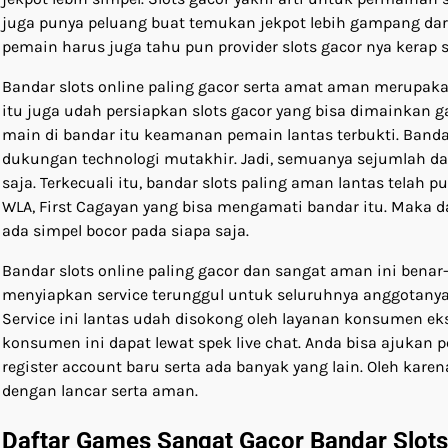
juga punya peluang buat temukan jekpot lebih gampang dari 
pemain harus juga tahu pun provider slots gacor nya kerap 
Bandar slots online paling gacor serta amat aman merupaka
itu juga udah persiapkan slots gacor yang bisa dimainkan 
main di bandar itu keamanan pemain lantas terbukti. Band
dukungan technologi mutakhir. Jadi, semuanya sejumlah da
saja. Terkecuali itu, bandar slots paling aman lantas telah p
WLA, First Cagayan yang bisa mengamati bandar itu. Maka d
ada simpel bocor pada siapa saja.
Bandar slots online paling gacor dan sangat aman ini be
menyiapkan service terunggul untuk seluruhnya anggotanya.
Service ini lantas udah disokong oleh layanan konsumen e
konsumen ini dapat lewat spek live chat. Anda bisa ajukan p
register account baru serta ada banyak yang lain. Oleh kare
dengan lancar serta aman.
Daftar Games Sangat Gacor Bandar Slots