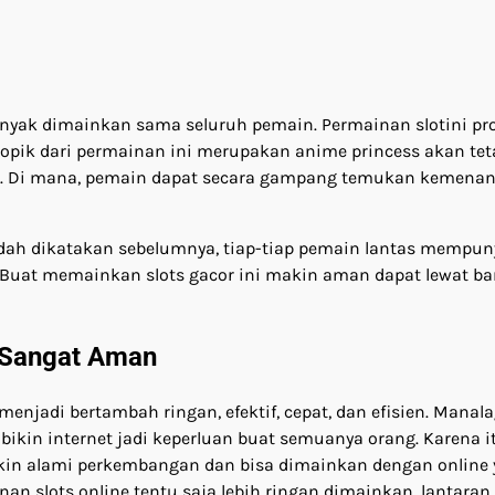
banyak dimainkan sama seluruh pemain. Permainan slotini pr
 topik dari permainan ini merupakan anime princess akan tet
a. Di mana, pemain dapat secara gampang temukan kemena
dah dikatakan sebelumnya, tiap-tiap pemain lantas mempun
u. Buat memainkan slots gacor ini makin aman dapat lewat b
 Sangat Aman
njadi bertambah ringan, efektif, cepat, dan efisien. Manalag
kin internet jadi keperluan buat semuanya orang. Karena it
akin alami perkembangan dan bisa dimainkan dengan online
an slots online tentu saja lebih ringan dimainkan, lantara