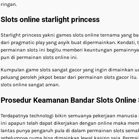
ringan.
Slots online starlight princess
Starlight princess yakni games slots online ternama yang 
dari pragmatic play yang asyik buat dipermainkan. Kendati,
permainan slots ini begitu memberi keuntungan pemainny
pun di permainan slots online ini.
Kumpulan game slots sangat gacor yang ingin dimainkan u
peluang peroleh jekpot besar dari permainan slots gacor it
slots online sangat aman.
Prosedur Keamanan Bandar Slots Online
Terdapatnya technologi bikin semuanya pekerjaan manusia me
ini apapun telah dapat dikerjakan dengan online maka membi
lantas punya pengaruh pula di dalam permainan slots sem
sebelumnya cuma bisa dimainkan lewat kasino saja. Permain