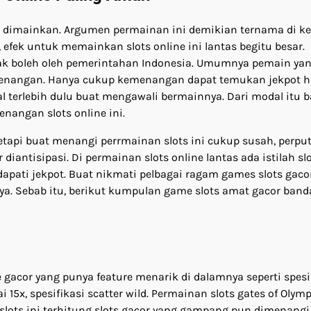
yak dimainkan. Argumen permainan ini demikian ternama di 
fek untuk memainkan slots online ini lantas begitu besar.
idak boleh oleh pemerintahan Indonesia. Umumnya pemain yan
kemenangan. Hanya cukup kemenangan dapat temukan jekpot 
l terlebih dulu buat mengawali bermainnya. Dari modal itu b
angan slots online ini.
tapi buat menangi perrmainan slots ini cukup susah, perpu
diantisipasi. Di permainan slots online lantas ada istilah sl
pati jekpot. Buat nikmati pelbagai ragam games slots gacor
a. Sebab itu, berikut kumpulan game slots amat gacor banda
 gacor yang punya feature menarik di dalamnya seperti spesi
15x, spesifikasi scatter wild. Permainan slots gates of Olymp
lots ini terhitung slots gacor yang gampang pun dimenangi