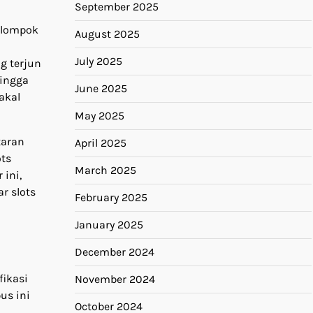
September 2025
kelompok
August 2025
July 2025
g terjun
hingga
June 2025
akal
May 2025
taran
April 2025
ots
March 2025
 ini,
r slots
February 2025
January 2025
December 2024
fikasi
November 2024
us ini
October 2024
.