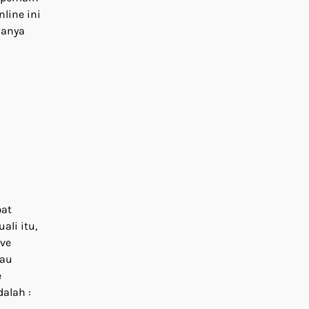
line ini
uanya
pat
ali itu,
ive
tau
e
alah :