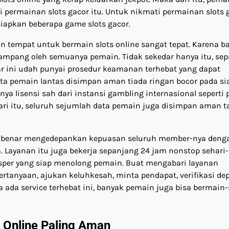
permainan slots gacor itu. Untuk nikmati permainan slots g
siapkan beberapa game slots gacor.
n tempat untuk bermain slots online sangat tepat. Karena b
gampang oleh semuanya pemain. Tidak sekedar hanya itu, se
ar ini udah punyai prosedur keamanan terhebat yang dapat
ta pemain lantas disimpan aman tiada ringan bocor pada si
unya lisensi sah dari instansi gambling internasional seperti 
ari itu, seluruh sejumlah data pemain juga disimpan aman 
nar-benar mengedepankan kepuasan seluruh member-nya deng
 Layanan itu juga bekerja sepanjang 24 jam nonstop sehari-
ksper yang siap menolong pemain. Buat mengabari layanan
ertanyaan, ajukan keluhkesah, minta pendapat, verifikasi dep
na ada service terhebat ini, banyak pemain juga bisa bermain
 Online Paling Aman