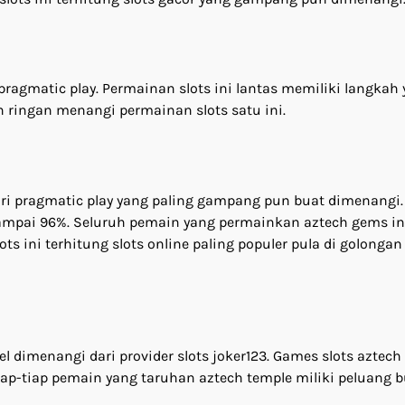
pragmatic play. Permainan slots ini lantas memiliki langkah
ringan menangi permainan slots satu ini.
ri pragmatic play yang paling gampang pun buat dimenangi.
sampai 96%. Seluruh pemain yang permainkan aztech gems in
 ini terhitung slots online paling populer pula di golongan
l dimenangi dari provider slots joker123. Games slots aztech
ap-tiap pemain yang taruhan aztech temple miliki peluang b