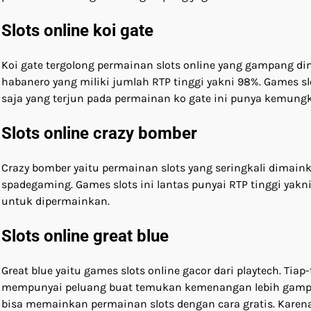
Slots online koi gate
Koi gate tergolong permainan slots online yang gampang dime
habanero yang miliki jumlah RTP tinggi yakni 98%. Games sl
saja yang terjun pada permainan ko gate ini punya kemung
Slots online crazy bomber
Crazy bomber yaitu permainan slots yang seringkali dimaink
spadegaming. Games slots ini lantas punyai RTP tinggi yakni
untuk dipermainkan.
Slots online great blue
Great blue yaitu games slots online gacor dari playtech. Tia
mempunyai peluang buat temukan kemenangan lebih gampang.
bisa memainkan permainan slots dengan cara gratis. Karena