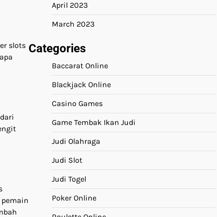
April 2023
March 2023
er slots
Categories
iapa
Baccarat Online
Blackjack Online
Casino Games
dari
Game Tembak Ikan Judi
engit
Judi Olahraga
Judi Slot
Judi Togel
s
Poker Online
p pemain
ambah
Roulette Online