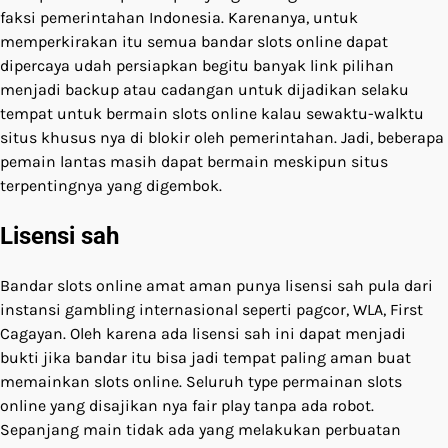
faksi pemerintahan Indonesia. Karenanya, untuk
memperkirakan itu semua bandar slots online dapat
dipercaya udah persiapkan begitu banyak link pilihan
menjadi backup atau cadangan untuk dijadikan selaku
tempat untuk bermain slots online kalau sewaktu-walktu
situs khusus nya di blokir oleh pemerintahan. Jadi, beberapa
pemain lantas masih dapat bermain meskipun situs
terpentingnya yang digembok.
Lisensi sah
Bandar slots online amat aman punya lisensi sah pula dari
instansi gambling internasional seperti pagcor, WLA, First
Cagayan. Oleh karena ada lisensi sah ini dapat menjadi
bukti jika bandar itu bisa jadi tempat paling aman buat
memainkan slots online. Seluruh type permainan slots
online yang disajikan nya fair play tanpa ada robot.
Sepanjang main tidak ada yang melakukan perbuatan