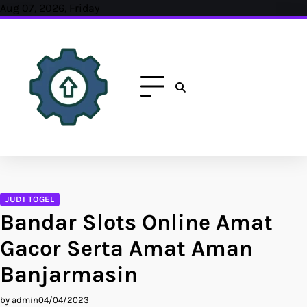
Skip
Aug 07, 2026, Friday
to
content
JUDI TOGEL
Bandar Slots Online Amat
Gacor Serta Amat Aman
Banjarmasin
by admin
04/04/2023