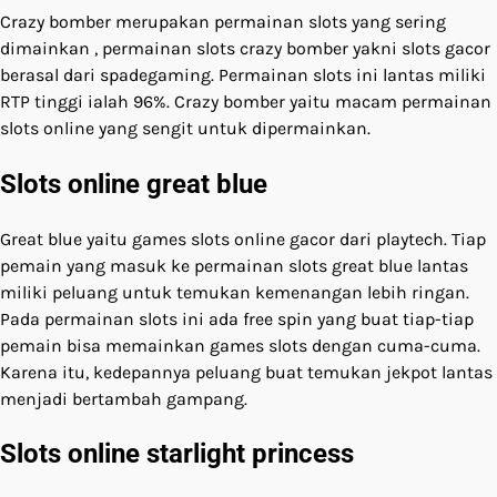
Crazy bomber merupakan permainan slots yang sering
dimainkan , permainan slots crazy bomber yakni slots gacor
berasal dari spadegaming. Permainan slots ini lantas miliki
RTP tinggi ialah 96%. Crazy bomber yaitu macam permainan
slots online yang sengit untuk dipermainkan.
Slots online great blue
Great blue yaitu games slots online gacor dari playtech. Tiap
pemain yang masuk ke permainan slots great blue lantas
miliki peluang untuk temukan kemenangan lebih ringan.
Pada permainan slots ini ada free spin yang buat tiap-tiap
pemain bisa memainkan games slots dengan cuma-cuma.
Karena itu, kedepannya peluang buat temukan jekpot lantas
menjadi bertambah gampang.
Slots online starlight princess