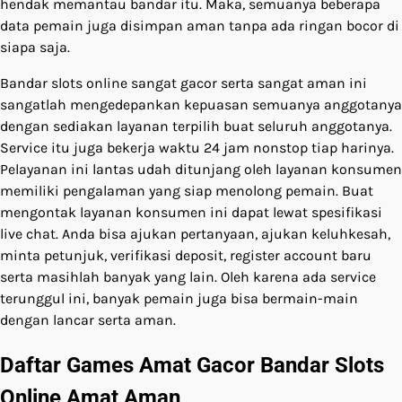
hendak memantau bandar itu. Maka, semuanya beberapa
data pemain juga disimpan aman tanpa ada ringan bocor di
siapa saja.
Bandar slots online sangat gacor serta sangat aman ini
sangatlah mengedepankan kepuasan semuanya anggotanya
dengan sediakan layanan terpilih buat seluruh anggotanya.
Service itu juga bekerja waktu 24 jam nonstop tiap harinya.
Pelayanan ini lantas udah ditunjang oleh layanan konsumen
memiliki pengalaman yang siap menolong pemain. Buat
mengontak layanan konsumen ini dapat lewat spesifikasi
live chat. Anda bisa ajukan pertanyaan, ajukan keluhkesah,
minta petunjuk, verifikasi deposit, register account baru
serta masihlah banyak yang lain. Oleh karena ada service
terunggul ini, banyak pemain juga bisa bermain-main
dengan lancar serta aman.
Daftar Games Amat Gacor Bandar Slots
Online Amat Aman