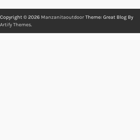
Copyright © 2026
Manzanitaoutdoor
Theme: Great Blog By
Artify Themes
.