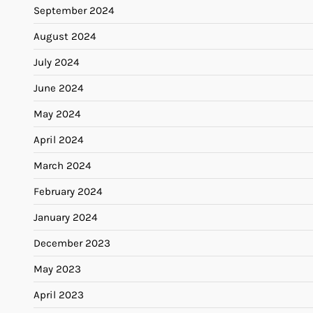
September 2024
August 2024
July 2024
June 2024
May 2024
April 2024
March 2024
February 2024
January 2024
December 2023
May 2023
April 2023