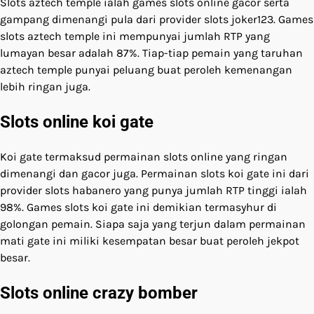
Slots aztech temple ialah games slots online gacor serta
gampang dimenangi pula dari provider slots joker123. Games
slots aztech temple ini mempunyai jumlah RTP yang
lumayan besar adalah 87%. Tiap-tiap pemain yang taruhan
aztech temple punyai peluang buat peroleh kemenangan
lebih ringan juga.
Slots online koi gate
Koi gate termaksud permainan slots online yang ringan
dimenangi dan gacor juga. Permainan slots koi gate ini dari
provider slots habanero yang punya jumlah RTP tinggi ialah
98%. Games slots koi gate ini demikian termasyhur di
golongan pemain. Siapa saja yang terjun dalam permainan
mati gate ini miliki kesempatan besar buat peroleh jekpot
besar.
Slots online crazy bomber