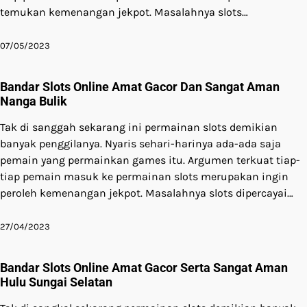
temukan kemenangan jekpot. Masalahnya slots…
07/05/2023
Bandar Slots Online Amat Gacor Dan Sangat Aman
Nanga Bulik
Tak di sanggah sekarang ini permainan slots demikian
banyak penggilanya. Nyaris sehari-harinya ada-ada saja
pemain yang permainkan games itu. Argumen terkuat tiap-
tiap pemain masuk ke permainan slots merupakan ingin
peroleh kemenangan jekpot. Masalahnya slots dipercayai…
27/04/2023
Bandar Slots Online Amat Gacor Serta Sangat Aman
Hulu Sungai Selatan