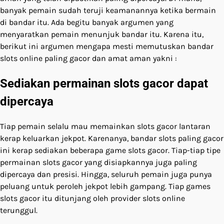
banyak pemain sudah teruji keamanannya ketika bermain
di bandar itu. Ada begitu banyak argumen yang
menyaratkan pemain menunjuk bandar itu. Karena itu,
berikut ini argumen mengapa mesti memutuskan bandar
slots online paling gacor dan amat aman yakni :
Sediakan permainan slots gacor dapat
dipercaya
Tiap pemain selalu mau memainkan slots gacor lantaran
kerap keluarkan jekpot. Karenanya, bandar slots paling gacor
ini kerap sediakan beberapa game slots gacor. Tiap-tiap tipe
permainan slots gacor yang disiapkannya juga paling
dipercaya dan presisi. Hingga, seluruh pemain juga punya
peluang untuk peroleh jekpot lebih gampang. Tiap games
slots gacor itu ditunjang oleh provider slots online
terunggul.