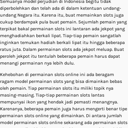
Semuanya model perjudian di Indonesia begitu tidak
diperbolehkan dan telah ada di dalam ketentuan undang-
undang Negara itu. Karena itu, buat memainkan slots juga
cukup berdampak pula buat pemain. Sejumlah pemain yang
terpikat bakal permainan slots ini lantaran ada jekpot yang
menghadiahkan berkali lipat. Tiap-tiap pemain sangatlah
inginkan temukan hadiah berkali lipat itu hingga beberapa
ratus juta. Dalam permainan slots ada jekpot meluap. Buat
peroleh jekpot itu tentulah beberapa pemain harus dapat
menangi permainan nya lebih dulu.
Kehebohan di permainan slots online ini ada beragam
ragam model permainan slots yang bisa dimainkan bebas
oleh pemain. Tiap permainan slots itu miliki topik nya
masing-masing. Tiap-tiap permainan slots lantas
mempunyai ikon yang hendak jadi pemasti menangnya.
Karenanya, beberapa pemain juga harus mengerti benar tipe
permainan slots online yang dimainkan. Di antara jumlah
model permainan slots online sekarang ada permainan slots