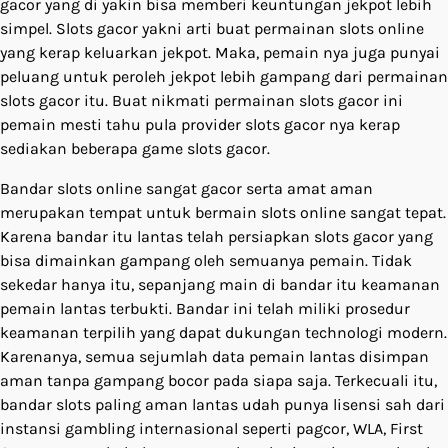
gacor yang di yakin bisa memberi keuntungan jekpot lebih
simpel. Slots gacor yakni arti buat permainan slots online
yang kerap keluarkan jekpot. Maka, pemain nya juga punyai
peluang untuk peroleh jekpot lebih gampang dari permainan
slots gacor itu. Buat nikmati permainan slots gacor ini
pemain mesti tahu pula provider slots gacor nya kerap
sediakan beberapa game slots gacor.
Bandar slots online sangat gacor serta amat aman
merupakan tempat untuk bermain slots online sangat tepat.
Karena bandar itu lantas telah persiapkan slots gacor yang
bisa dimainkan gampang oleh semuanya pemain. Tidak
sekedar hanya itu, sepanjang main di bandar itu keamanan
pemain lantas terbukti. Bandar ini telah miliki prosedur
keamanan terpilih yang dapat dukungan technologi modern.
Karenanya, semua sejumlah data pemain lantas disimpan
aman tanpa gampang bocor pada siapa saja. Terkecuali itu,
bandar slots paling aman lantas udah punya lisensi sah dari
instansi gambling internasional seperti pagcor, WLA, First