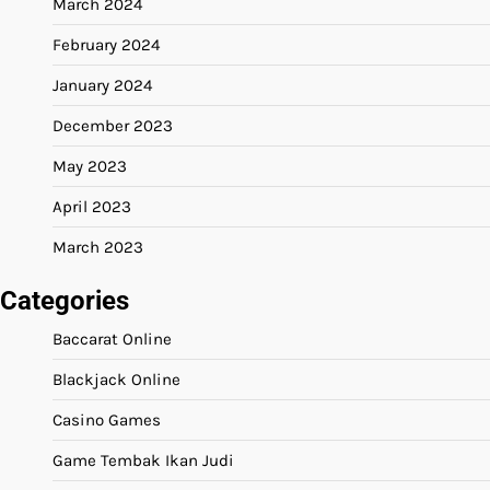
March 2024
February 2024
January 2024
December 2023
May 2023
April 2023
March 2023
Categories
Baccarat Online
Blackjack Online
Casino Games
Game Tembak Ikan Judi