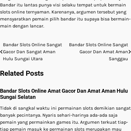
Bandar itu lantas punya visi selaku tempat untuk bermain
slots online ternyaman. Karenanya, argumen tersebut yang
mensyaratkan pemain pilih bandar itu supaya bisa bermain-
main dengan lancar.
Bandar Slots Online Sangat
Bandar Slots Online Sangat
Post
Gacor Dan Sangat Aman
Gacor Dan Amat Aman
navigation
Hulu Sungai Utara
Sanggau
Related Posts
Bandar Slots Online Amat Gacor Dan Amat Aman Hulu
Sungai Selatan
Tidak di sangkal waktu ini permainan slots demikian sangat
banyak pecintanya. Nyaris sehari-harinya ada-ada saja
pemain yang permainkan games itu. Argumen terkuat tiap-
tiap pemain masuk ke permainan slots merupakan mau