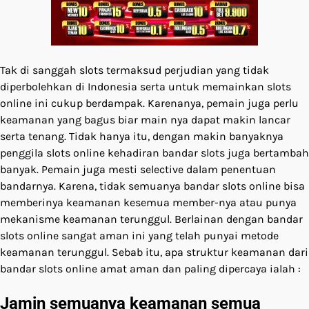
Tak di sanggah slots termaksud perjudian yang tidak
diperbolehkan di Indonesia serta untuk memainkan slots
online ini cukup berdampak. Karenanya, pemain juga perlu
keamanan yang bagus biar main nya dapat makin lancar
serta tenang. Tidak hanya itu, dengan makin banyaknya
penggila slots online kehadiran bandar slots juga bertambah
banyak. Pemain juga mesti selective dalam penentuan
bandarnya. Karena, tidak semuanya bandar slots online bisa
memberinya keamanan kesemua member-nya atau punya
mekanisme keamanan terunggul. Berlainan dengan bandar
slots online sangat aman ini yang telah punyai metode
keamanan terunggul. Sebab itu, apa struktur keamanan dari
bandar slots online amat aman dan paling dipercaya ialah :
Jamin semuanya keamanan semua