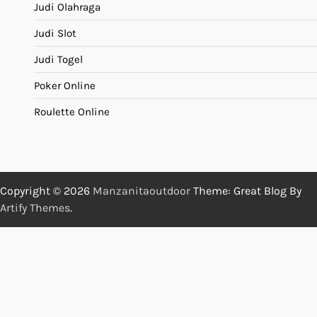
Judi Olahraga
Judi Slot
Judi Togel
Poker Online
Roulette Online
Copyright © 2026
Manzanitaoutdoor
Theme: Great Blog By
Artify Themes
.