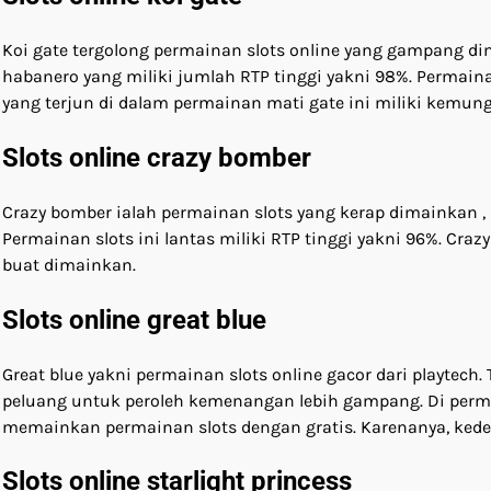
Koi gate tergolong permainan slots online yang gampang dime
habanero yang miliki jumlah RTP tinggi yakni 98%. Permaina
yang terjun di dalam permainan mati gate ini miliki kemung
Slots online crazy bomber
Crazy bomber ialah permainan slots yang kerap dimainkan , 
Permainan slots ini lantas miliki RTP tinggi yakni 96%. Cr
buat dimainkan.
Slots online great blue
Great blue yakni permainan slots online gacor dari playtech
peluang untuk peroleh kemenangan lebih gampang. Di perma
memainkan permainan slots dengan gratis. Karenanya, kede
Slots online starlight princess