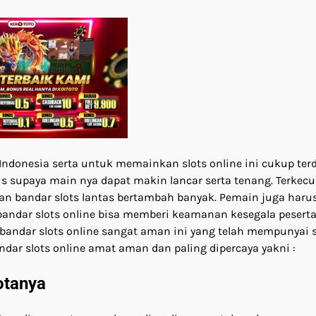
 Indonesia serta untuk memainkan slots online ini cukup ter
 supaya main nya dapat makin lancar serta tenang. Terkecual
n bandar slots lantas bertambah banyak. Pemain juga harus
bandar slots online bisa memberi keamanan kesegala pesert
bandar slots online sangat aman ini yang telah mempunyai 
dar slots online amat aman dan paling dipercaya yakni :
otanya