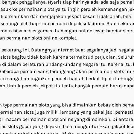
 banyak penggilanya. Nyaris tiap harinya ada-ada saja pema
asuk ke permainan slots yaitu ingin peroleh kemenangan jek
k dimainkan dan menjajakan jekpot besar. Tidak aneh, bila
 senangi oleh tiap-tiap pemain di pelosok dunia. Buat sekara
main bisa akses games itu dengan online lewat bandar slots
kan permainan slots online komplet.
sekarang ini. Datangnya internet buat segalanya jadi segal
slots begitu tidak boleh karena termaksud perjudian. Seluruh
da di dalam peraturan undang-undang Negara itu. Karena itu, 
eberapa pemain yang terangsang akan permainan slots ini 
in sangatlah inginkan peroleh hadiah berkali lipat itu hingg
ap. Untuk peroleh jekpot itu tentu banyak pemain harus dap
m type permainan slots yang bisa dimainkan bebas oleh pema
ermainan slots juga miliki lambang yang bakal jadi pemasti
ar macam permainan slots online yang dimainkan. Di antara
es slots gacor yang di yakin bisa menguntungkan jekpot leb
 yang kerap keluarkan jekpot. Maka, pemain nya juga punya p