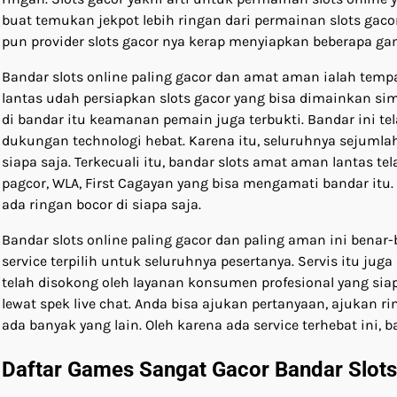
buat temukan jekpot lebih ringan dari permainan slots gaco
pun provider slots gacor nya kerap menyiapkan beberapa gam
Bandar slots online paling gacor dan amat aman ialah temp
lantas udah persiapkan slots gacor yang bisa dimainkan si
di bandar itu keamanan pemain juga terbukti. Bandar ini 
dukungan technologi hebat. Karena itu, seluruhnya sejuml
siapa saja. Terkecuali itu, bandar slots amat aman lantas tel
pagcor, WLA, First Cagayan yang bisa mengamati bandar itu
ada ringan bocor di siapa saja.
Bandar slots online paling gacor dan paling aman ini be
service terpilih untuk seluruhnya pesertanya. Servis itu jug
telah disokong oleh layanan konsumen profesional yang s
lewat spek live chat. Anda bisa ajukan pertanyaan, ajukan rin
ada banyak yang lain. Oleh karena ada service terhebat ini
Daftar Games Sangat Gacor Bandar Slot