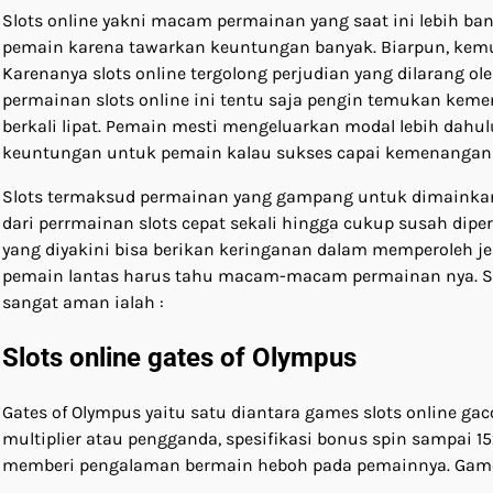
Slots online yakni macam permainan yang saat ini lebih b
pemain karena tawarkan keuntungan banyak. Biarpun, kemun
Karenanya slots online tergolong perjudian yang dilarang o
permainan slots online ini tentu saja pengin temukan ke
berkali lipat. Pemain mesti mengeluarkan modal lebih dahu
keuntungan untuk pemain kalau sukses capai kemenangan sl
Slots termaksud permainan yang gampang untuk dimainkan 
dari perrmainan slots cepat sekali hingga cukup susah diper
yang diyakini bisa berikan keringanan dalam memperoleh jek
pemain lantas harus tahu macam-macam permainan nya. Sebab
sangat aman ialah :
Slots online gates of Olympus
Gates of Olympus yaitu satu diantara games slots online gaco
multiplier atau pengganda, spesifikasi bonus spin sampai 15
memberi pengalaman bermain heboh pada pemainnya. Games s