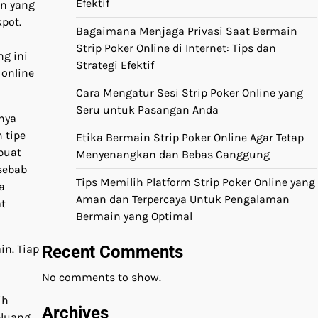
Efektif
in yang
pot.
Bagaimana Menjaga Privasi Saat Bermain
Strip Poker Online di Internet: Tips dan
ng ini
Strategi Efektif
 online
Cara Mengatur Sesi Strip Poker Online yang
Seru untuk Pasangan Anda
anya
 tipe
Etika Bermain Strip Poker Online Agar Tetap
buat
Menyenangkan dan Bebas Canggung
sebab
Tips Memilih Platform Strip Poker Online yang
a
Aman dan Terpercaya Untuk Pengalaman
at
Bermain yang Optimal
in. Tiap
Recent Comments
No comments to show.
ih
Archives
eluang