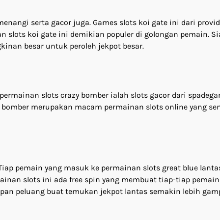
nangi serta gacor juga. Games slots koi gate ini dari provid
n slots koi gate ini demikian populer di golongan pemain. Si
kinan besar untuk peroleh jekpot besar.
permainan slots crazy bomber ialah slots gacor dari spadega
azy bomber merupakan macam permainan slots online yang sen
. Tiap pemain yang masuk ke permainan slots great blue lanta
inan slots ini ada free spin yang membuat tiap-tiap pemain
pan peluang buat temukan jekpot lantas semakin lebih gam