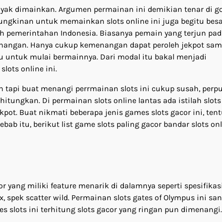
anyak dimainkan. Argumen permainan ini demikian tenar di g
gkinan untuk memainkan slots online ini juga begitu besa
leh pemerintahan Indonesia. Biasanya pemain yang terjun pa
menangan. Hanya cukup kemenangan dapat peroleh jekpot sam
lu untuk mulai bermainnya. Dari modal itu bakal menjadi
ots online ini.
tapi buat menangi perrmainan slots ini cukup susah, perp
hitungkan. Di permainan slots online lantas ada istilah slots
pot. Buat nikmati beberapa jenis games slots gacor ini, ten
 itu, berikut list game slots paling gacor bandar slots onl
r yang miliki feature menarik di dalamnya seperti spesifikas
x, spek scatter wild. Permainan slots gates of Olympus ini sa
lots ini terhitung slots gacor yang ringan pun dimenangi.