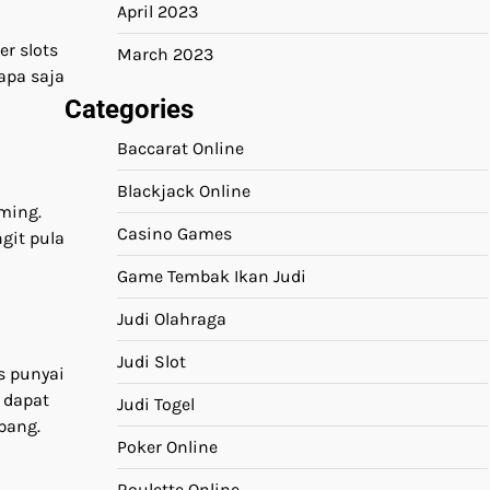
April 2023
er slots
March 2023
apa saja
Categories
Baccarat Online
Blackjack Online
ming.
Casino Games
git pula
Game Tembak Ikan Judi
Judi Olahraga
Judi Slot
s punyai
 dapat
Judi Togel
pang.
Poker Online
Roulette Online