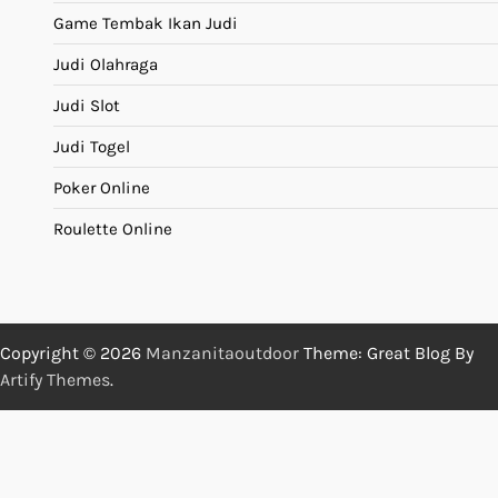
Game Tembak Ikan Judi
Judi Olahraga
Judi Slot
Judi Togel
Poker Online
Roulette Online
Copyright © 2026
Manzanitaoutdoor
Theme: Great Blog By
Artify Themes
.