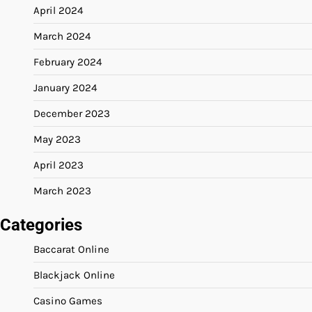
April 2024
March 2024
February 2024
January 2024
December 2023
May 2023
April 2023
March 2023
Categories
Baccarat Online
Blackjack Online
Casino Games