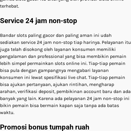
terhebat.
Service 24 jam non-stop
Bandar slots paling gacor dan paling aman ini udah
sediakan service 24 jam non-stop tiap harinya. Pelayanan itu
juga telah disokong oleh layanan konsumen memiliki
pengalaman dan professional yang bisa membikin pemain
lebih simpel permainkan slots online ini. Tiap-tiap pemain
bisa pula dengan gampangnya mengabari layanan
konsumen ini lewat spesifikasi live chat. Tiap-tiap pemain
bisa ajukan pertanyaan, ajukan rintihan, mengharap
arahan, verifikasi deposit, pembikinan account baru dan ada
banyak yang lain. Karena ada pelayanan 24 jam non-stop ini
bikin pemain bisa bermain kapan saja tanpa ada batas
waktu.
Promosi bonus tumpah ruah