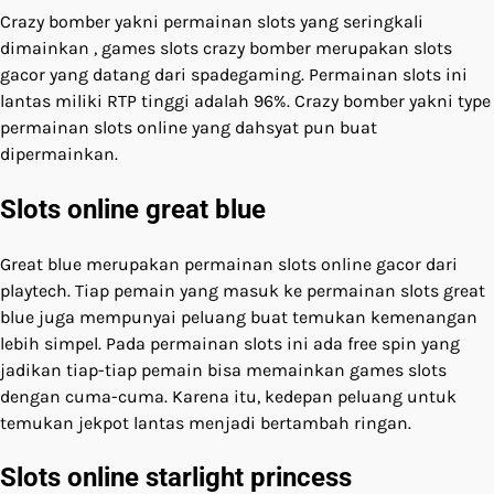
Crazy bomber yakni permainan slots yang seringkali
dimainkan , games slots crazy bomber merupakan slots
gacor yang datang dari spadegaming. Permainan slots ini
lantas miliki RTP tinggi adalah 96%. Crazy bomber yakni type
permainan slots online yang dahsyat pun buat
dipermainkan.
Slots online great blue
Great blue merupakan permainan slots online gacor dari
playtech. Tiap pemain yang masuk ke permainan slots great
blue juga mempunyai peluang buat temukan kemenangan
lebih simpel. Pada permainan slots ini ada free spin yang
jadikan tiap-tiap pemain bisa memainkan games slots
dengan cuma-cuma. Karena itu, kedepan peluang untuk
temukan jekpot lantas menjadi bertambah ringan.
Slots online starlight princess