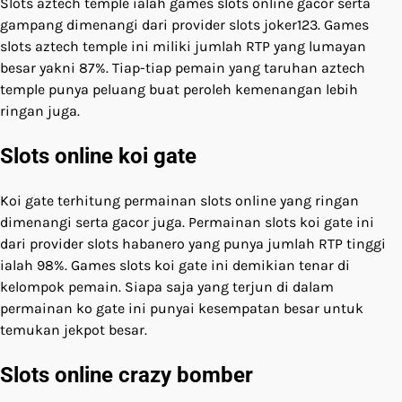
Slots aztech temple ialah games slots online gacor serta
gampang dimenangi dari provider slots joker123. Games
slots aztech temple ini miliki jumlah RTP yang lumayan
besar yakni 87%. Tiap-tiap pemain yang taruhan aztech
temple punya peluang buat peroleh kemenangan lebih
ringan juga.
Slots online koi gate
Koi gate terhitung permainan slots online yang ringan
dimenangi serta gacor juga. Permainan slots koi gate ini
dari provider slots habanero yang punya jumlah RTP tinggi
ialah 98%. Games slots koi gate ini demikian tenar di
kelompok pemain. Siapa saja yang terjun di dalam
permainan ko gate ini punyai kesempatan besar untuk
temukan jekpot besar.
Slots online crazy bomber