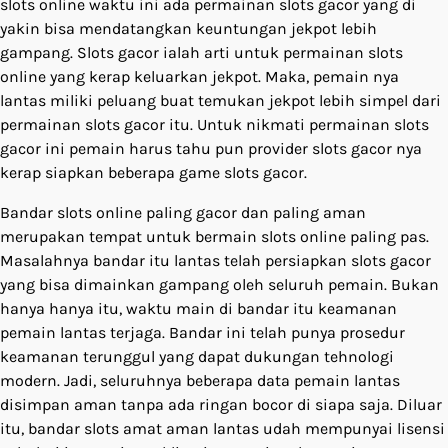
slots online waktu ini ada permainan slots gacor yang di
yakin bisa mendatangkan keuntungan jekpot lebih
gampang. Slots gacor ialah arti untuk permainan slots
online yang kerap keluarkan jekpot. Maka, pemain nya
lantas miliki peluang buat temukan jekpot lebih simpel dari
permainan slots gacor itu. Untuk nikmati permainan slots
gacor ini pemain harus tahu pun provider slots gacor nya
kerap siapkan beberapa game slots gacor.
Bandar slots online paling gacor dan paling aman
merupakan tempat untuk bermain slots online paling pas.
Masalahnya bandar itu lantas telah persiapkan slots gacor
yang bisa dimainkan gampang oleh seluruh pemain. Bukan
hanya hanya itu, waktu main di bandar itu keamanan
pemain lantas terjaga. Bandar ini telah punya prosedur
keamanan terunggul yang dapat dukungan tehnologi
modern. Jadi, seluruhnya beberapa data pemain lantas
disimpan aman tanpa ada ringan bocor di siapa saja. Diluar
itu, bandar slots amat aman lantas udah mempunyai lisensi