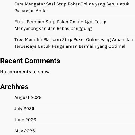
Cara Mengatur Sesi Strip Poker Online yang Seru untuk
Pasangan Anda
Etika Bermain Strip Poker Online Agar Tetap
Menyenangkan dan Bebas Canggung
Tips Memilih Platform Strip Poker Online yang Aman dan
Terpercaya Untuk Pengalaman Bermain yang Optimal
Recent Comments
No comments to show.
Archives
August 2026
July 2026
June 2026
May 2026