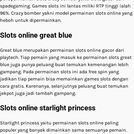
spadegaming. Games slots ini lantas miliki RTP tinggi ialah
96%. Crazy bomber yakni model permainan slots online yang
heboh untuk dipermainkan.
Slots online great blue
Great blue merupakan permainan slots online gacor dari
playtech. Tiap pemain yang masuk ke permainan slots great
blue juga punya peluang buat temukan kemenangan lebih
gampang. Pada permainan slots ini ada free spin yang
jadikan tiap pemain bisa memainkan games slots dengan
cara gratis. Karenanya, selanjutnya peluang buat temukan
jekpot juga jadi tambah gampang.
Slots online starlight princess
Starlight princess yaitu permainan slots online paling
populer yang banyak dimainkan sama semuanya pemain.