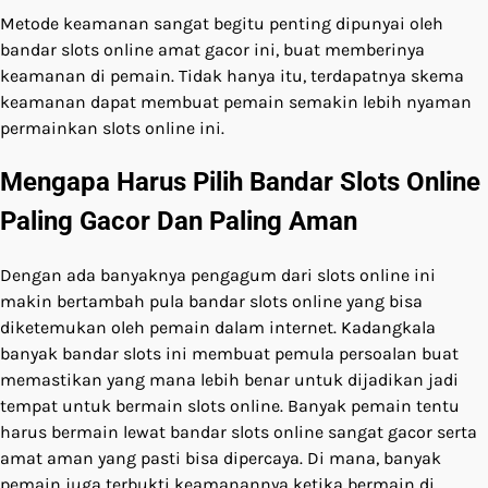
Metode keamanan sangat begitu penting dipunyai oleh
bandar slots online amat gacor ini, buat memberinya
keamanan di pemain. Tidak hanya itu, terdapatnya skema
keamanan dapat membuat pemain semakin lebih nyaman
permainkan slots online ini.
Mengapa Harus Pilih Bandar Slots Online
Paling Gacor Dan Paling Aman
Dengan ada banyaknya pengagum dari slots online ini
makin bertambah pula bandar slots online yang bisa
diketemukan oleh pemain dalam internet. Kadangkala
banyak bandar slots ini membuat pemula persoalan buat
memastikan yang mana lebih benar untuk dijadikan jadi
tempat untuk bermain slots online. Banyak pemain tentu
harus bermain lewat bandar slots online sangat gacor serta
amat aman yang pasti bisa dipercaya. Di mana, banyak
pemain juga terbukti keamanannya ketika bermain di