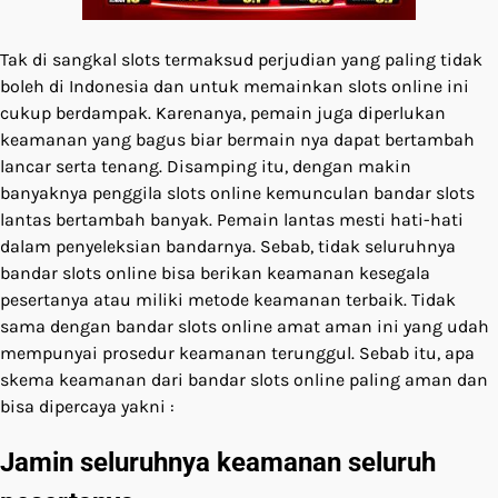
Tak di sangkal slots termaksud perjudian yang paling tidak
boleh di Indonesia dan untuk memainkan slots online ini
cukup berdampak. Karenanya, pemain juga diperlukan
keamanan yang bagus biar bermain nya dapat bertambah
lancar serta tenang. Disamping itu, dengan makin
banyaknya penggila slots online kemunculan bandar slots
lantas bertambah banyak. Pemain lantas mesti hati-hati
dalam penyeleksian bandarnya. Sebab, tidak seluruhnya
bandar slots online bisa berikan keamanan kesegala
pesertanya atau miliki metode keamanan terbaik. Tidak
sama dengan bandar slots online amat aman ini yang udah
mempunyai prosedur keamanan terunggul. Sebab itu, apa
skema keamanan dari bandar slots online paling aman dan
bisa dipercaya yakni :
Jamin seluruhnya keamanan seluruh