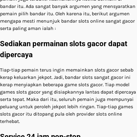
bandar itu. Ada sangat banyak argumen yang mensyaratkan
pemain pilih bandar itu. Oleh karena itu, berikut argumen
mengapa mesti menunjuk bandar slots online sangat gacor
serta paling aman ialah :
Sediakan permainan slots gacor dapat
dipercaya
Tiap-tiap pemain terus ingin memainkan slots gacor sebab
kerap keluarkan jekpot. Jadi, bandar slots sangat gacor ini
kerap menyiapkan beberapa game slots gacor. Tiap model
games slots gacor yang disiapkannya lantas dapat dipercaya
serta tepat. Maka dari itu, seluruh pemain juga mempunyai
peluang untuk peroleh jekpot lebih ringan. Tiap-tiap games
slots gacor itu ditopang pula oleh provider slots online
terhebat.
Service 24 jam non-stop