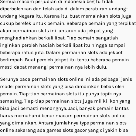
Semua macam perjudian di Indonesia begitu tidak
diperbolehkan dan telah ada di dalam peraturan undang-
undang Negara itu. Karena itu, buat memainkan slots juga
cukup berefek untuk pemain. Beberapa pemain yang terpikat
akan permainan slots ini lantaran ada jekpot yang
menghadiahkan berkali lipat. Tiap pemain sangatlah
inginkan peroleh hadiah berkali lipat itu hingga sampai
beberapa ratus juta. Dalam permainan slots ada jekpot
berlimpah. Buat peroleh jekpot itu tentu beberapa pemain
mesti dapat menangi permainan nya lebih dulu.
Serunya pada permainan slots online ini ada pelbagai jenis
model permainan slots yang bisa dimainkan bebas oleh
pemain. Tiap-tiap permainan slots itu punya topik nya
semasing. Tiap-tiap permainan slots juga miliki ikon yang
bisa jadi pemasti menangnya. Jadi, banyak pemain lantas
harus memahami benar macam permainan slots online
yang dimainkan. Antara jumlahnya type permainan slots
online sekarang ada games slots gacor yang di yakin bisa