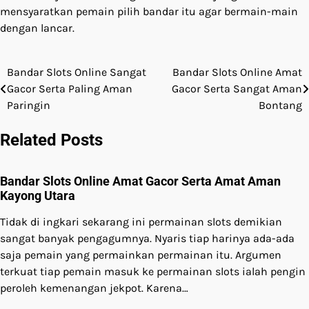
mensyaratkan pemain pilih bandar itu agar bermain-main
dengan lancar.
Bandar Slots Online Sangat
Bandar Slots Online Amat
Post
Gacor Serta Paling Aman
Gacor Serta Sangat Aman
navigation
Paringin
Bontang
Related Posts
Bandar Slots Online Amat Gacor Serta Amat Aman
Kayong Utara
Tidak di ingkari sekarang ini permainan slots demikian
sangat banyak pengagumnya. Nyaris tiap harinya ada-ada
saja pemain yang permainkan permainan itu. Argumen
terkuat tiap pemain masuk ke permainan slots ialah pengin
peroleh kemenangan jekpot. Karena…