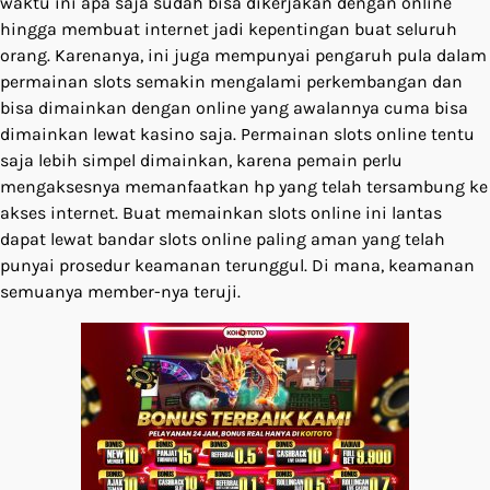
waktu ini apa saja sudah bisa dikerjakan dengan online
hingga membuat internet jadi kepentingan buat seluruh
orang. Karenanya, ini juga mempunyai pengaruh pula dalam
permainan slots semakin mengalami perkembangan dan
bisa dimainkan dengan online yang awalannya cuma bisa
dimainkan lewat kasino saja. Permainan slots online tentu
saja lebih simpel dimainkan, karena pemain perlu
mengaksesnya memanfaatkan hp yang telah tersambung ke
akses internet. Buat memainkan slots online ini lantas
dapat lewat bandar slots online paling aman yang telah
punyai prosedur keamanan terunggul. Di mana, keamanan
semuanya member-nya teruji.