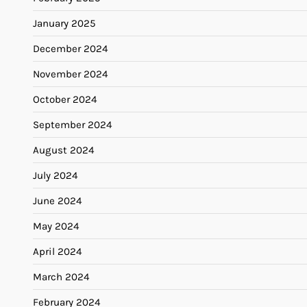
January 2025
December 2024
November 2024
October 2024
September 2024
August 2024
July 2024
June 2024
May 2024
April 2024
March 2024
February 2024