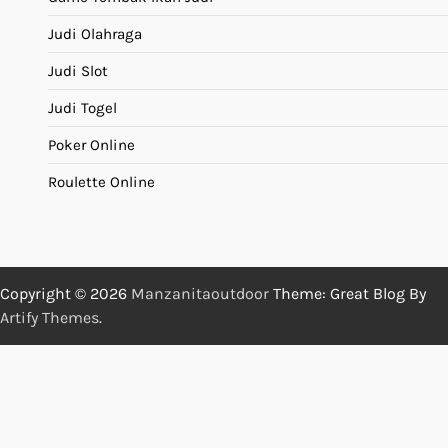
Judi Olahraga
Judi Slot
Judi Togel
Poker Online
Roulette Online
Copyright © 2026
Manzanitaoutdoor
Theme: Great Blog By
Artify Themes
.