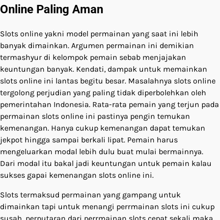
Online Paling Aman
Slots online yakni model permainan yang saat ini lebih
banyak dimainkan. Argumen permainan ini demikian
termashyur di kelompok pemain sebab menjajakan
keuntungan banyak. Kendati, dampak untuk memainkan
slots online ini lantas begitu besar. Masalahnya slots online
tergolong perjudian yang paling tidak diperbolehkan oleh
pemerintahan Indonesia. Rata-rata pemain yang terjun pada
permainan slots online ini pastinya pengin temukan
kemenangan. Hanya cukup kemenangan dapat temukan
jekpot hingga sampai berkali lipat. Pemain harus
mengeluarkan modal lebih dulu buat mulai bermainnya.
Dari modal itu bakal jadi keuntungan untuk pemain kalau
sukses gapai kemenangan slots online ini.
Slots termaksud permainan yang gampang untuk
dimainkan tapi untuk menangi perrmainan slots ini cukup
susah, perputaran dari perrmainan slots cepat sekali maka