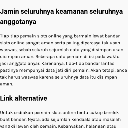
Jamin seluruhnya keamanan seluruhnya
anggotanya
Tiap-tiap pemain slots online yang bermain lewat bandar
slots online sangat aman serta paling dipercaya tak usah
waswas, sebab seluruh sejumlah data yang disimpan akan
disimpan aman. Beberapa data pemain di isi pada waktu
jadi anggota anyar. Karenanya, tiap-tiap bandar lantas
pastinya mempunyai data jati diri pemain. Akan tetapi, anda
tak harus waswas karena seluruhnya data itu disimpan
aman.
Link alternative
Untuk sediakan pemain slots online tentu cukup berefek
buat bandar. Nyata, ada sejumlah kendaala atau masalah
yang di lawan oleh pemain. Kebanyakan, halangan atau