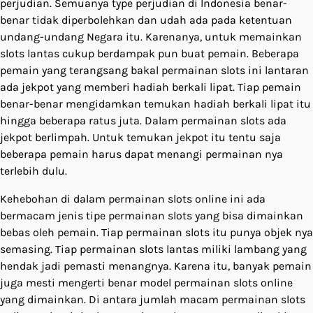
perjudian. Semuanya type perjudian di Indonesia benar-
benar tidak diperbolehkan dan udah ada pada ketentuan
undang-undang Negara itu. Karenanya, untuk memainkan
slots lantas cukup berdampak pun buat pemain. Beberapa
pemain yang terangsang bakal permainan slots ini lantaran
ada jekpot yang memberi hadiah berkali lipat. Tiap pemain
benar-benar mengidamkan temukan hadiah berkali lipat itu
hingga beberapa ratus juta. Dalam permainan slots ada
jekpot berlimpah. Untuk temukan jekpot itu tentu saja
beberapa pemain harus dapat menangi permainan nya
terlebih dulu.
Kehebohan di dalam permainan slots online ini ada
bermacam jenis tipe permainan slots yang bisa dimainkan
bebas oleh pemain. Tiap permainan slots itu punya objek nya
semasing. Tiap permainan slots lantas miliki lambang yang
hendak jadi pemasti menangnya. Karena itu, banyak pemain
juga mesti mengerti benar model permainan slots online
yang dimainkan. Di antara jumlah macam permainan slots