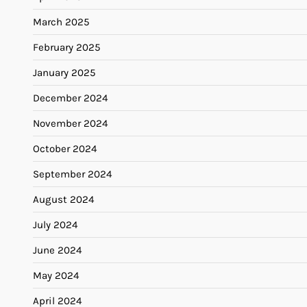
March 2025
February 2025
January 2025
December 2024
November 2024
October 2024
September 2024
August 2024
July 2024
June 2024
May 2024
April 2024