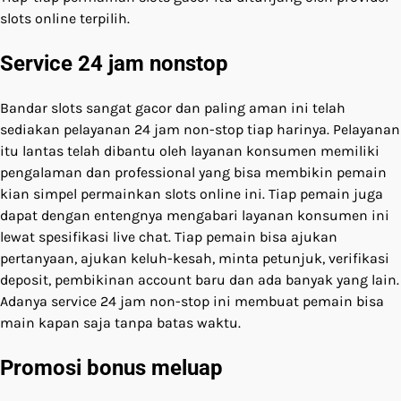
slots online terpilih.
Service 24 jam nonstop
Bandar slots sangat gacor dan paling aman ini telah
sediakan pelayanan 24 jam non-stop tiap harinya. Pelayanan
itu lantas telah dibantu oleh layanan konsumen memiliki
pengalaman dan professional yang bisa membikin pemain
kian simpel permainkan slots online ini. Tiap pemain juga
dapat dengan entengnya mengabari layanan konsumen ini
lewat spesifikasi live chat. Tiap pemain bisa ajukan
pertanyaan, ajukan keluh-kesah, minta petunjuk, verifikasi
deposit, pembikinan account baru dan ada banyak yang lain.
Adanya service 24 jam non-stop ini membuat pemain bisa
main kapan saja tanpa batas waktu.
Promosi bonus meluap