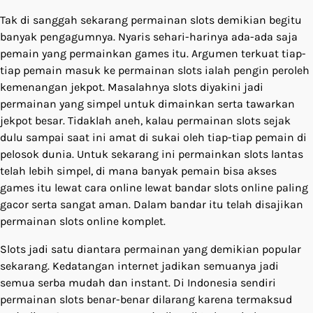
Tak di sanggah sekarang permainan slots demikian begitu
banyak pengagumnya. Nyaris sehari-harinya ada-ada saja
pemain yang permainkan games itu. Argumen terkuat tiap-
tiap pemain masuk ke permainan slots ialah pengin peroleh
kemenangan jekpot. Masalahnya slots diyakini jadi
permainan yang simpel untuk dimainkan serta tawarkan
jekpot besar. Tidaklah aneh, kalau permainan slots sejak
dulu sampai saat ini amat di sukai oleh tiap-tiap pemain di
pelosok dunia. Untuk sekarang ini permainkan slots lantas
telah lebih simpel, di mana banyak pemain bisa akses
games itu lewat cara online lewat bandar slots online paling
gacor serta sangat aman. Dalam bandar itu telah disajikan
permainan slots online komplet.
Slots jadi satu diantara permainan yang demikian popular
sekarang. Kedatangan internet jadikan semuanya jadi
semua serba mudah dan instant. Di Indonesia sendiri
permainan slots benar-benar dilarang karena termaksud