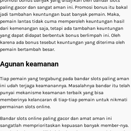
promosi bonus banyak yang disajikan oleh bandar slots
paling gacor dan sangat aman ini. Promosi bonus itu bakal
jadi tambahan keuntungan buat banyak pemain. Maka,
pemain lantas tidak cuma memperoleh keuntungan hasil
dari kemenangan saja, tetapi ada tambahan keuntungan
yang dapat didapat berbentuk bonus berlimpah ini. Oleh
karena ada bonus tesebut keuntungan yang diterima oleh
pemain bertambah besar.
Agunan keamanan
Tiap pemain yang tergabung pada bandar slots paling aman
ini udah terjaga keamanannya. Masalahnya bandar itu telah
punyai mekanisme keamanan terbaik yang bisa
memberinya kelancaran di tiap-tiap pemain untuk nikmati
permainan slots online.
Bandar slots online paling gacor dan amat aman ini
sangatlah memprioritaskan kepuasan banyak member-nya.