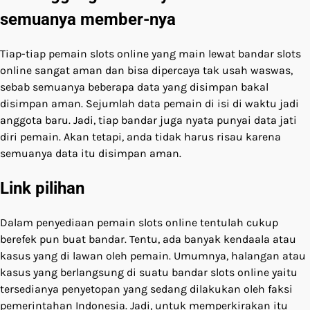
semuanya member-nya
Tiap-tiap pemain slots online yang main lewat bandar slots
online sangat aman dan bisa dipercaya tak usah waswas,
sebab semuanya beberapa data yang disimpan bakal
disimpan aman. Sejumlah data pemain di isi di waktu jadi
anggota baru. Jadi, tiap bandar juga nyata punyai data jati
diri pemain. Akan tetapi, anda tidak harus risau karena
semuanya data itu disimpan aman.
Link pilihan
Dalam penyediaan pemain slots online tentulah cukup
berefek pun buat bandar. Tentu, ada banyak kendaala atau
kasus yang di lawan oleh pemain. Umumnya, halangan atau
kasus yang berlangsung di suatu bandar slots online yaitu
tersedianya penyetopan yang sedang dilakukan oleh faksi
pemerintahan Indonesia. Jadi, untuk memperkirakan itu