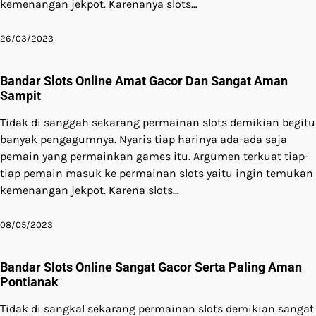
kemenangan jekpot. Karenanya slots…
26/03/2023
Bandar Slots Online Amat Gacor Dan Sangat Aman
Sampit
Tidak di sanggah sekarang permainan slots demikian begitu
banyak pengagumnya. Nyaris tiap harinya ada-ada saja
pemain yang permainkan games itu. Argumen terkuat tiap-
tiap pemain masuk ke permainan slots yaitu ingin temukan
kemenangan jekpot. Karena slots…
08/05/2023
Bandar Slots Online Sangat Gacor Serta Paling Aman
Pontianak
Tidak di sangkal sekarang permainan slots demikian sangat