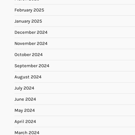
February 2025
January 2025
December 2024
November 2024
October 2024
September 2024
August 2024
July 2024
June 2024
May 2024
April 2024
March 2024