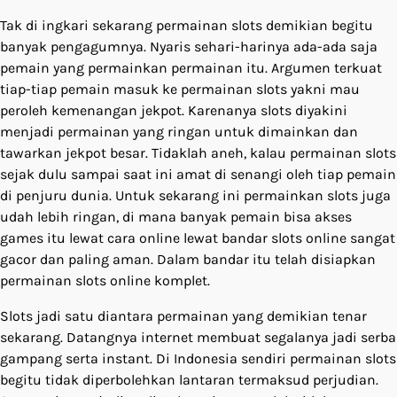
Tak di ingkari sekarang permainan slots demikian begitu
banyak pengagumnya. Nyaris sehari-harinya ada-ada saja
pemain yang permainkan permainan itu. Argumen terkuat
tiap-tiap pemain masuk ke permainan slots yakni mau
peroleh kemenangan jekpot. Karenanya slots diyakini
menjadi permainan yang ringan untuk dimainkan dan
tawarkan jekpot besar. Tidaklah aneh, kalau permainan slots
sejak dulu sampai saat ini amat di senangi oleh tiap pemain
di penjuru dunia. Untuk sekarang ini permainkan slots juga
udah lebih ringan, di mana banyak pemain bisa akses
games itu lewat cara online lewat bandar slots online sangat
gacor dan paling aman. Dalam bandar itu telah disiapkan
permainan slots online komplet.
Slots jadi satu diantara permainan yang demikian tenar
sekarang. Datangnya internet membuat segalanya jadi serba
gampang serta instant. Di Indonesia sendiri permainan slots
begitu tidak diperbolehkan lantaran termaksud perjudian.