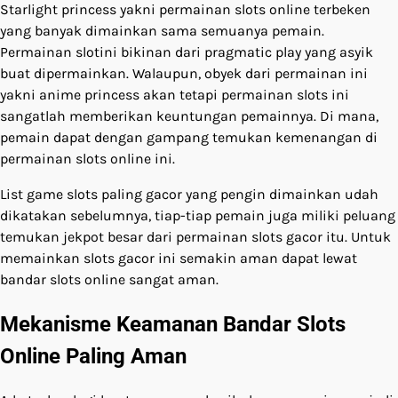
Starlight princess yakni permainan slots online terbeken
yang banyak dimainkan sama semuanya pemain.
Permainan slotini bikinan dari pragmatic play yang asyik
buat dipermainkan. Walaupun, obyek dari permainan ini
yakni anime princess akan tetapi permainan slots ini
sangatlah memberikan keuntungan pemainnya. Di mana,
pemain dapat dengan gampang temukan kemenangan di
permainan slots online ini.
List game slots paling gacor yang pengin dimainkan udah
dikatakan sebelumnya, tiap-tiap pemain juga miliki peluang
temukan jekpot besar dari permainan slots gacor itu. Untuk
memainkan slots gacor ini semakin aman dapat lewat
bandar slots online sangat aman.
Mekanisme Keamanan Bandar Slots
Online Paling Aman