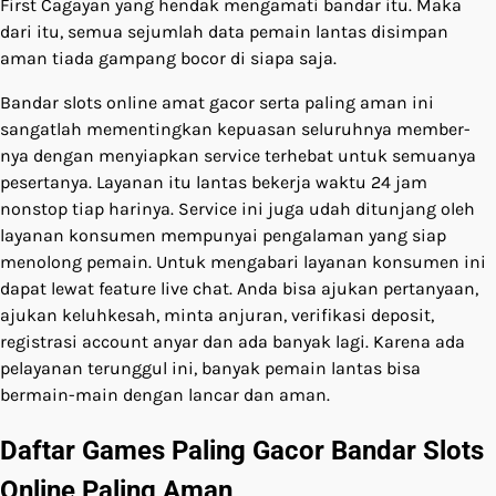
First Cagayan yang hendak mengamati bandar itu. Maka
dari itu, semua sejumlah data pemain lantas disimpan
aman tiada gampang bocor di siapa saja.
Bandar slots online amat gacor serta paling aman ini
sangatlah mementingkan kepuasan seluruhnya member-
nya dengan menyiapkan service terhebat untuk semuanya
pesertanya. Layanan itu lantas bekerja waktu 24 jam
nonstop tiap harinya. Service ini juga udah ditunjang oleh
layanan konsumen mempunyai pengalaman yang siap
menolong pemain. Untuk mengabari layanan konsumen ini
dapat lewat feature live chat. Anda bisa ajukan pertanyaan,
ajukan keluhkesah, minta anjuran, verifikasi deposit,
registrasi account anyar dan ada banyak lagi. Karena ada
pelayanan terunggul ini, banyak pemain lantas bisa
bermain-main dengan lancar dan aman.
Daftar Games Paling Gacor Bandar Slots
Online Paling Aman