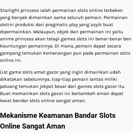
Starlight princess ialah permainan slots online terbeken
yang banyak dimainkan sama seluruh pemain. Permainan
slotini produksi dari pragmatic play yang asyik buat
dipermainkan. Walaupun, objek dari permainan ini yaitu
anime princess akan tetapi games slots ini benar-benar beri
keuntungan pemainnya. Di mana, pemain dapat secara
gampang temukan kemenangan pun pada permainan slots
online ini.
List game slots amat gacor yang ingin dimainkan udah
dikatakan sebelumnya, tiap-tiap pemain lantas miliki
peluang temukan jekpot besar dari games slots gacor itu.
Buat memainkan slots gacor ini bertambah aman dapat
lewat bandar slots online sangat aman.
Mekanisme Keamanan Bandar Slots
Online Sangat Aman