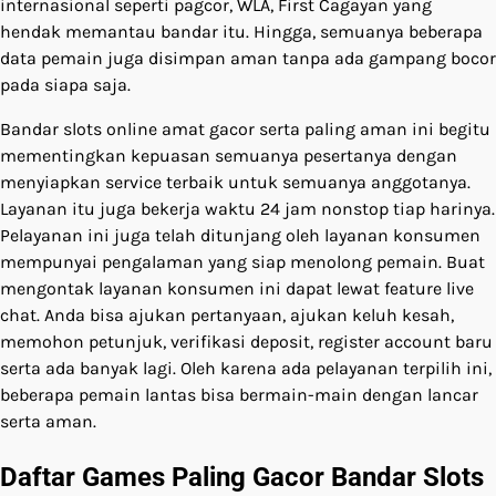
internasional seperti pagcor, WLA, First Cagayan yang
hendak memantau bandar itu. Hingga, semuanya beberapa
data pemain juga disimpan aman tanpa ada gampang bocor
pada siapa saja.
Bandar slots online amat gacor serta paling aman ini begitu
mementingkan kepuasan semuanya pesertanya dengan
menyiapkan service terbaik untuk semuanya anggotanya.
Layanan itu juga bekerja waktu 24 jam nonstop tiap harinya.
Pelayanan ini juga telah ditunjang oleh layanan konsumen
mempunyai pengalaman yang siap menolong pemain. Buat
mengontak layanan konsumen ini dapat lewat feature live
chat. Anda bisa ajukan pertanyaan, ajukan keluh kesah,
memohon petunjuk, verifikasi deposit, register account baru
serta ada banyak lagi. Oleh karena ada pelayanan terpilih ini,
beberapa pemain lantas bisa bermain-main dengan lancar
serta aman.
Daftar Games Paling Gacor Bandar Slots