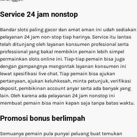
Service 24 jam nonstop
Bandar slots paling gacor dan amat aman ini udah sediakan
pelayanan 24 jam non-stop tiap harinya. Service itu lantas
telah ditunjang oleh layanan konsumen profesional serta
professional yang bakal membikin pemain lebih simpel
permainkan slots online ini. Tiap-tiap pemain bisa juga
dengan gampangnya mengontak layanan konsumen ini
lewat spesifikasi live chat. Tiap pemain bisa ajukan
pertanyaan, ajukan keluhkesah, minta petunjuk, verifikasi
deposit, pembikinan account anyar serta ada banyak yang
lain. Oleh karena ada pelayanan 24 jam nonstop ini
membuat pemain bisa main kapan saja tanpa batas waktu.
Promosi bonus berlimpah
Semuanya pemain pula punyai peluang buat temukan