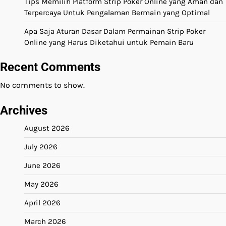
Tips Memilih Platform Strip Poker Online yang Aman dan
Terpercaya Untuk Pengalaman Bermain yang Optimal
Apa Saja Aturan Dasar Dalam Permainan Strip Poker
Online yang Harus Diketahui untuk Pemain Baru
Recent Comments
No comments to show.
Archives
August 2026
July 2026
June 2026
May 2026
April 2026
March 2026