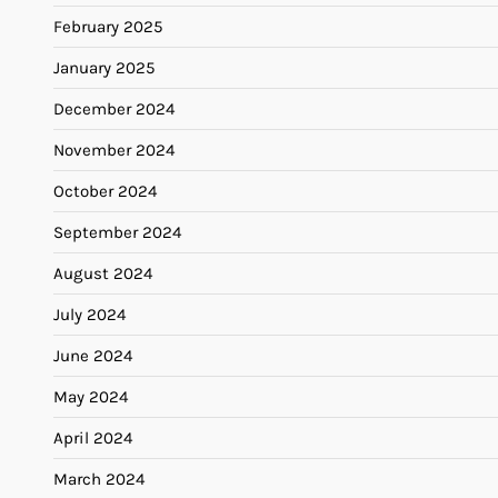
February 2025
January 2025
December 2024
November 2024
October 2024
September 2024
August 2024
July 2024
June 2024
May 2024
April 2024
March 2024