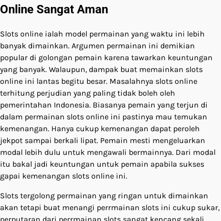
Online Sangat Aman
Slots online ialah model permainan yang waktu ini lebih
banyak dimainkan. Argumen permainan ini demikian
popular di golongan pemain karena tawarkan keuntungan
yang banyak. Walaupun, dampak buat memainkan slots
online ini lantas begitu besar. Masalahnya slots online
terhitung perjudian yang paling tidak boleh oleh
pemerintahan Indonesia. Biasanya pemain yang terjun di
dalam permainan slots online ini pastinya mau temukan
kemenangan. Hanya cukup kemenangan dapat peroleh
jekpot sampai berkali lipat. Pemain mesti mengeluarkan
modal lebih dulu untuk mengawali bermainnya. Dari modal
itu bakal jadi keuntungan untuk pemain apabila sukses
gapai kemenangan slots online ini.
Slots tergolong permainan yang ringan untuk dimainkan
akan tetapi buat menangi perrmainan slots ini cukup sukar,
perputaran dari perrmainan slots sangat kencang sekali