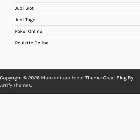
Judi Slot
Judi Togel
Poker Online
Roulette Online
Copyright © 2026
Manzanitaoutdoor
Theme: Great Blog By
Artify Themes
.