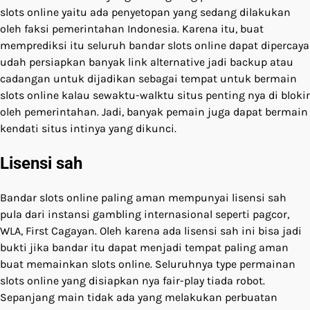
slots online yaitu ada penyetopan yang sedang dilakukan
oleh faksi pemerintahan Indonesia. Karena itu, buat
memprediksi itu seluruh bandar slots online dapat dipercaya
udah persiapkan banyak link alternative jadi backup atau
cadangan untuk dijadikan sebagai tempat untuk bermain
slots online kalau sewaktu-walktu situs penting nya di blokir
oleh pemerintahan. Jadi, banyak pemain juga dapat bermain
kendati situs intinya yang dikunci.
Lisensi sah
Bandar slots online paling aman mempunyai lisensi sah
pula dari instansi gambling internasional seperti pagcor,
WLA, First Cagayan. Oleh karena ada lisensi sah ini bisa jadi
bukti jika bandar itu dapat menjadi tempat paling aman
buat memainkan slots online. Seluruhnya type permainan
slots online yang disiapkan nya fair-play tiada robot.
Sepanjang main tidak ada yang melakukan perbuatan