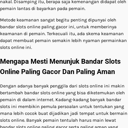
nakal. Disamping itu, berapa saja kemenangan didapat oleh
pemain lantas di bayarkan pada pemain.
Metode keamanan sangat begitu penting dipunyai oleh
bandar slots online paling gacor ini, untuk memberinya
keamanan di pemain. Terkecuali itu, ada skema keamanan
dapat membuat pemain semakin lebih nyaman permainkan
slots online ini.
Mengapa Mesti Menunjuk Bandar Slots
Online Paling Gacor Dan Paling Aman
Dengan adanya banyak penggila dari slots online ini makin
bertambah bandar slots online yang bisa diketemukan oleh
pemain di dalam internet. Kadang-kadang banyak bandar
slots ini membikin pemula persoalan untuk tentukan yang
mana lebih cocok buat dijadikan jadi tempat untuk bermain
slots online. Banyak pemain tentulah harus main lewat
bandar slots online paling gacor serta paling aman yang