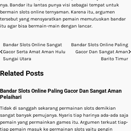
nya. Bandar itu lantas punya visi sebagai tempat untuk
bermain slots online ternyaman. Karena itu, argumen
tersebut yang mensyaratkan pemain memutuskan bandar
itu agar bisa bermain-main dengan lancar.
Bandar Slots Online Sangat
Bandar Slots Online Paling
Post
Gacor Serta Amat Aman Hulu
Gacor Dan Sangat Aman
navigation
Sungai Utara
Barito Timur
Related Posts
Bandar Slots Online Paling Gacor Dan Sangat Aman
Pelaihari
Tidak di sanggah sekarang permainan slots demikian
sangat banyak pemujanya. Nyaris tiap harinya ada-ada saja
pemain yang permainkan games itu. Argumen terkuat tiap-
tiap pemain masuk ke permainan slots yaitu pengin