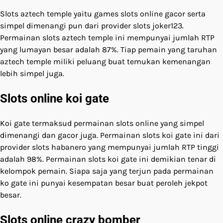
Slots aztech temple yaitu games slots online gacor serta
simpel dimenangi pun dari provider slots joker123.
Permainan slots aztech temple ini mempunyai jumlah RTP
yang lumayan besar adalah 87%. Tiap pemain yang taruhan
aztech temple miliki peluang buat temukan kemenangan
lebih simpel juga.
Slots online koi gate
Koi gate termaksud permainan slots online yang simpel
dimenangi dan gacor juga. Permainan slots koi gate ini dari
provider slots habanero yang mempunyai jumlah RTP tinggi
adalah 98%. Permainan slots koi gate ini demikian tenar di
kelompok pemain. Siapa saja yang terjun pada permainan
ko gate ini punyai kesempatan besar buat peroleh jekpot
besar.
Slots online crazy bomber