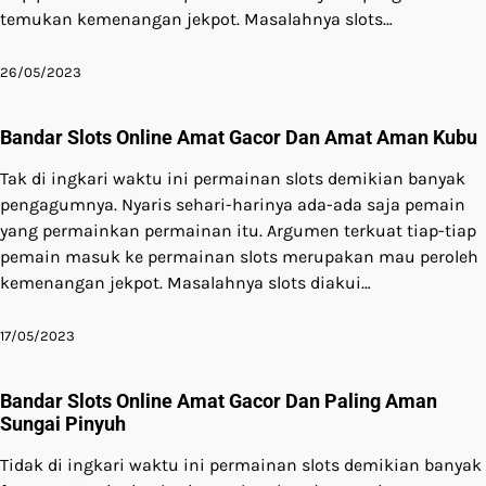
temukan kemenangan jekpot. Masalahnya slots…
26/05/2023
Bandar Slots Online Amat Gacor Dan Amat Aman Kubu
Tak di ingkari waktu ini permainan slots demikian banyak
pengagumnya. Nyaris sehari-harinya ada-ada saja pemain
yang permainkan permainan itu. Argumen terkuat tiap-tiap
pemain masuk ke permainan slots merupakan mau peroleh
kemenangan jekpot. Masalahnya slots diakui…
17/05/2023
Bandar Slots Online Amat Gacor Dan Paling Aman
Sungai Pinyuh
Tidak di ingkari waktu ini permainan slots demikian banyak