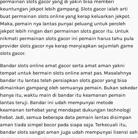
permainan slots gacor yang di yakin bisa memberi
keuntungan jekpot lebih gampang. Slots gacor ialah arti
buat permainan slots online yang kerap keluarkan jekpot.
Maka, pemain nya lantas punyai peluang untuk peroleh
jekpot lebih ringan dari permainan slots gacor itu. Untuk
nikmati permainan slots gacor ini pemain harus tahu pula
provider slots gacor nya kerap menyiapkan sejumlah game
slots gacor.
Bandar slots online amat gacor serta amat aman yakni
tempat untuk bermain slots online amat pas. Masalahnya
bandar itu lantas telah persiapkan slots gacor yang bisa
dimainkan gampang oleh semuanya pemain. Bukan sekedar
hanya itu, waktu main di bandar itu keamanan pemain
lantas teruji. Bandar ini udah mempunyai metode
keamanan terhebat yang mendapat dukungan technologi
hebat. Jadi, semua beberapa data pemain lantas disimpan
aman tiada simpel bocor pada siapa saja. Terkecuali itu,
bandar slots sangat aman juga udah mempunyai lisensi sah