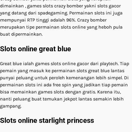
dimainkan , games slots crazy bomber yakni slots gacor
yang datang dari spadegaming. Permainan slots ini juga
mempunyai RTP tinggi adalah 96%. Crazy bomber
merupakan tipe permainan slots online yang heboh pula
buat dipermainkan.
Slots online great blue
Great blue ialah games slots online gacor dari playtech. Tiap
pemain yang masuk ke permainan slots great blue lantas
punyai peluang untuk peroleh kemenangan lebih simpel. Di
permainan slots ini ada free spin yang jadikan tiap pemain
bisa memainkan games slots dengan gratis. Karena itu,
nanti peluang buat temukan jekpot lantas semakin lebih
gampang.
Slots online starlight princess