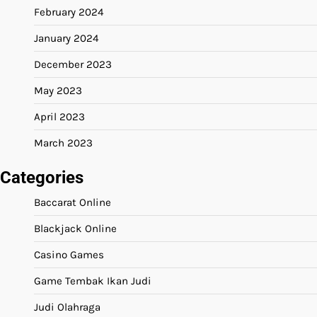
February 2024
January 2024
December 2023
May 2023
April 2023
March 2023
Categories
Baccarat Online
Blackjack Online
Casino Games
Game Tembak Ikan Judi
Judi Olahraga