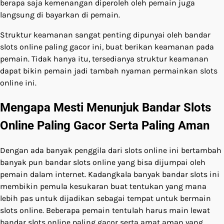
berapa saja kemenangan diperoleh oleh pemain juga
langsung di bayarkan di pemain.
Struktur keamanan sangat penting dipunyai oleh bandar
slots online paling gacor ini, buat berikan keamanan pada
pemain. Tidak hanya itu, tersedianya struktur keamanan
dapat bikin pemain jadi tambah nyaman permainkan slots
online ini.
Mengapa Mesti Menunjuk Bandar Slots
Online Paling Gacor Serta Paling Aman
Dengan ada banyak penggila dari slots online ini bertambah
banyak pun bandar slots online yang bisa dijumpai oleh
pemain dalam internet. Kadangkala banyak bandar slots ini
membikin pemula kesukaran buat tentukan yang mana
lebih pas untuk dijadikan sebagai tempat untuk bermain
slots online. Beberapa pemain tentulah harus main lewat
bandar slots online paling gacor serta amat aman yang