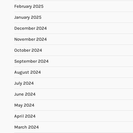
February 2025
January 2025
December 2024
November 2024
October 2024
September 2024
August 2024
July 2024
June 2024
May 2024
April 2024
March 2024