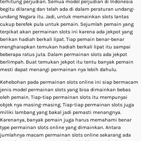
terhitung perjudian. Semua model perjudian di Indonesia
begitu dilarang dan telah ada di dalam peraturan undang-
undang Negara itu. Jadi, untuk memainkan slots lantas
cukup berefek pula untuk pemain. Sejumlah pemain yang
terpikat akan permainan slots ini karena ada jekpot yang
berikan hadiah berkali lipat. Tiap pemain benar-benar
mengharapkan temukan hadiah berkali lipat itu sampai
beberapa ratus juta. Dalam permainan slots ada jekpot
berlimpah. Buat temukan jekpot itu tentu banyak pemain
mesti dapat menangi permainan nya lebih dahulu.
Kehebohan pada permainan slots online ini siap bermacam
jenis model permainan slots yang bisa dimainkan bebas
oleh pemain. Tiap-tiap permainan slots itu mempunyai
objek nya masing-masing. Tiap-tiap permainan slots juga
miliki lambang yang bakal jadi pemasti menangnya.
Karenanya, banyak pemain juga harus memahami benar
type permainan slots online yang dimainkan. Antara
jumlahnya macam permainan slots online sekarang ada