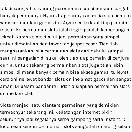
Tak di sanggah sekarang permainan slots demikian sangat
banyak pemujanya. Nyaris tiap harinya ada-ada saja pemain
yang permainkan games itu. Argumen terkuat tiap pemain
masuk ke permainan slots ialah ingin peroleh kemenangan
jekpot. Karena slots diakui jadi permainan yang simpel
untuk dimainkan dan tawarkan jekpot besar. Tidaklah
mengherankan, bila permainan slots dari dahulu sampai
saat ini sangatlah di sukai oleh tiap-tiap pemain di penjuru
dunia. Untuk sekarang permainkan slots juga telah lebih
simpel, di mana banyak pemain bisa akses games itu lewat
cara online lewat bandar slots online amat gacor dan sangat
aman. Di dalam bandar itu udah disiapkan permainan slots
online komplet.
Slots menjadi satu diantara permainan yang demikian
termashyur sekarang ini. Kedatangan internet bikin
seluruhnya jadi segalanya serba gampang serta instant. Di
Indonesia sendiri permainan slots sangatlah dilarang sebab