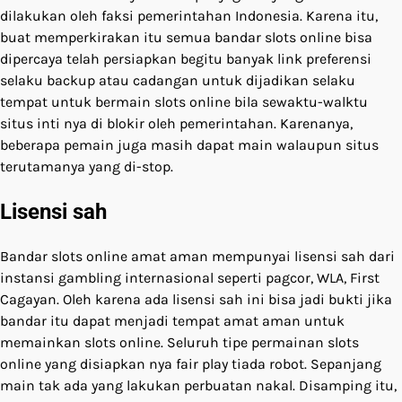
dilakukan oleh faksi pemerintahan Indonesia. Karena itu,
buat memperkirakan itu semua bandar slots online bisa
dipercaya telah persiapkan begitu banyak link preferensi
selaku backup atau cadangan untuk dijadikan selaku
tempat untuk bermain slots online bila sewaktu-walktu
situs inti nya di blokir oleh pemerintahan. Karenanya,
beberapa pemain juga masih dapat main walaupun situs
terutamanya yang di-stop.
Lisensi sah
Bandar slots online amat aman mempunyai lisensi sah dari
instansi gambling internasional seperti pagcor, WLA, First
Cagayan. Oleh karena ada lisensi sah ini bisa jadi bukti jika
bandar itu dapat menjadi tempat amat aman untuk
memainkan slots online. Seluruh tipe permainan slots
online yang disiapkan nya fair play tiada robot. Sepanjang
main tak ada yang lakukan perbuatan nakal. Disamping itu,