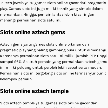
Joker’s jewels yaitu games slots online gacor dari pragmatic
play. Games slots ini juga miliki teknik yang simple dalam
memainkan. Hingga, pemain lantas lebih bisa ringan
menangi permainan slots satu ini.
Slots online aztech gems
Aztech gems yaitu games slots online bikinan dari
pragmatic play yang paling gampang pula untuk dimenangi.
Karenanya permainan slots satu ini miliki jumlah RTP tinggi
sampai 96%. Seluruh pemain yang permainkan aztech gems
ini miliki peluang untuk peroleh lebih cepat serta mudah.
Permainan slots ini tergolong slots online termashyur pun di
kelompok pemain.
Slots online aztech temple
Slots aztech temple yaitu games slots online gacor dan