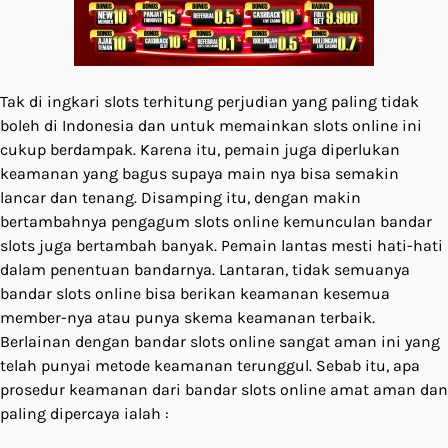
Tak di ingkari slots terhitung perjudian yang paling tidak
boleh di Indonesia dan untuk memainkan slots online ini
cukup berdampak. Karena itu, pemain juga diperlukan
keamanan yang bagus supaya main nya bisa semakin
lancar dan tenang. Disamping itu, dengan makin
bertambahnya pengagum slots online kemunculan bandar
slots juga bertambah banyak. Pemain lantas mesti hati-hati
dalam penentuan bandarnya. Lantaran, tidak semuanya
bandar slots online bisa berikan keamanan kesemua
member-nya atau punya skema keamanan terbaik.
Berlainan dengan bandar slots online sangat aman ini yang
telah punyai metode keamanan terunggul. Sebab itu, apa
prosedur keamanan dari bandar slots online amat aman dan
paling dipercaya ialah :