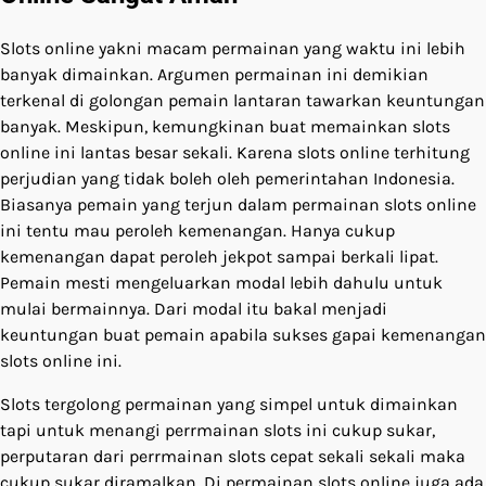
Slots online yakni macam permainan yang waktu ini lebih
banyak dimainkan. Argumen permainan ini demikian
terkenal di golongan pemain lantaran tawarkan keuntungan
banyak. Meskipun, kemungkinan buat memainkan slots
online ini lantas besar sekali. Karena slots online terhitung
perjudian yang tidak boleh oleh pemerintahan Indonesia.
Biasanya pemain yang terjun dalam permainan slots online
ini tentu mau peroleh kemenangan. Hanya cukup
kemenangan dapat peroleh jekpot sampai berkali lipat.
Pemain mesti mengeluarkan modal lebih dahulu untuk
mulai bermainnya. Dari modal itu bakal menjadi
keuntungan buat pemain apabila sukses gapai kemenangan
slots online ini.
Slots tergolong permainan yang simpel untuk dimainkan
tapi untuk menangi perrmainan slots ini cukup sukar,
perputaran dari perrmainan slots cepat sekali sekali maka
cukup sukar diramalkan. Di permainan slots online juga ada