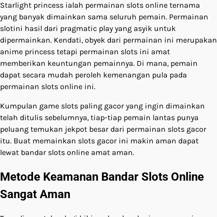
Starlight princess ialah permainan slots online ternama
yang banyak dimainkan sama seluruh pemain. Permainan
slotini hasil dari pragmatic play yang asyik untuk
dipermainkan. Kendati, obyek dari permainan ini merupakan
anime princess tetapi permainan slots ini amat
memberikan keuntungan pemainnya. Di mana, pemain
dapat secara mudah peroleh kemenangan pula pada
permainan slots online ini.
Kumpulan game slots paling gacor yang ingin dimainkan
telah ditulis sebelumnya, tiap-tiap pemain lantas punya
peluang temukan jekpot besar dari permainan slots gacor
itu. Buat memainkan slots gacor ini makin aman dapat
lewat bandar slots online amat aman.
Metode Keamanan Bandar Slots Online
Sangat Aman