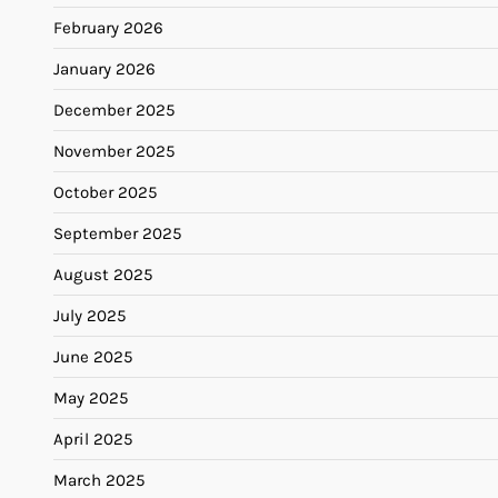
February 2026
January 2026
December 2025
November 2025
October 2025
September 2025
August 2025
July 2025
June 2025
May 2025
April 2025
March 2025