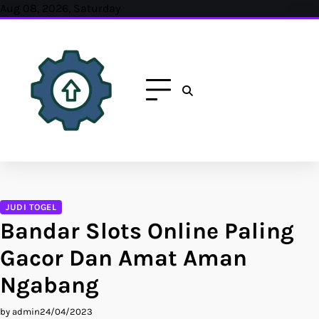
Skip
Aug 08, 2026, Saturday
to
content
JUDI TOGEL
Bandar Slots Online Paling
Gacor Dan Amat Aman
Ngabang
by admin
24/04/2023