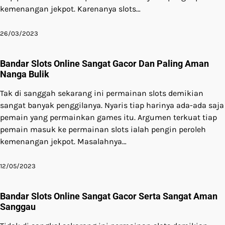
kemenangan jekpot. Karenanya slots…
26/03/2023
Bandar Slots Online Sangat Gacor Dan Paling Aman
Nanga Bulik
Tak di sanggah sekarang ini permainan slots demikian
sangat banyak penggilanya. Nyaris tiap harinya ada-ada saja
pemain yang permainkan games itu. Argumen terkuat tiap
pemain masuk ke permainan slots ialah pengin peroleh
kemenangan jekpot. Masalahnya…
12/05/2023
Bandar Slots Online Sangat Gacor Serta Sangat Aman
Sanggau