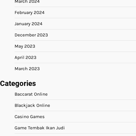
March 2024
February 2024
January 2024
December 2023
May 2023
April 2023
March 2023
Categories
Baccarat Online
Blackjack Online
Casino Games
Game Tembak Ikan Judi