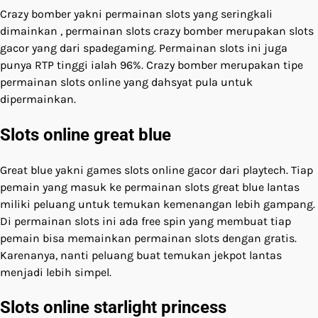
Crazy bomber yakni permainan slots yang seringkali
dimainkan , permainan slots crazy bomber merupakan slots
gacor yang dari spadegaming. Permainan slots ini juga
punya RTP tinggi ialah 96%. Crazy bomber merupakan tipe
permainan slots online yang dahsyat pula untuk
dipermainkan.
Slots online great blue
Great blue yakni games slots online gacor dari playtech. Tiap
pemain yang masuk ke permainan slots great blue lantas
miliki peluang untuk temukan kemenangan lebih gampang.
Di permainan slots ini ada free spin yang membuat tiap
pemain bisa memainkan permainan slots dengan gratis.
Karenanya, nanti peluang buat temukan jekpot lantas
menjadi lebih simpel.
Slots online starlight princess