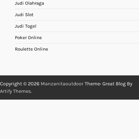
Judi Olahraga
Judi Slot
Judi Togel
Poker Online
Roulette Online
Copyright © 2026
Manzanitaoutdoor
Theme: Great Blog By
Artify Themes
.