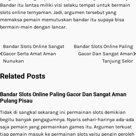
Bandar itu lantas miliki visi selaku tempat untuk bermain
slots online ternyaman. Jadi, argumen tersebut yang
memaksa pemain memutuskan bandar itu supaya bisa
bermain-main dengan lancar.
Bandar Slots Online Sangat
Bandar Slots Online Paling
Post
Gacor Serta Amat Aman
Gacor Dan Sangat Aman
navigation
Nunukan
Tanjung Selor
Related Posts
Bandar Slots Online Paling Gacor Dan Sangat Aman
Pulang Pisau
Tidak di sangkal sekarang ini permainan slots demikian
begitu banyak pengagumnya. Nyaris sehari-harinya ada-ada
saja pemain yang permainkan games itu. Argumen terkuat
tiap pemain masuk ke permainan slots yaitu pengin peroleh