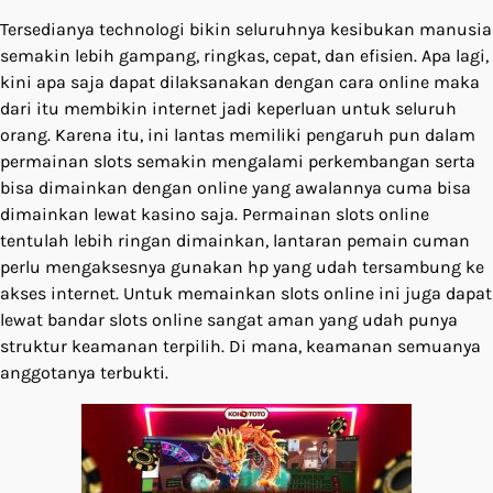
Tersedianya technologi bikin seluruhnya kesibukan manusia
semakin lebih gampang, ringkas, cepat, dan efisien. Apa lagi,
kini apa saja dapat dilaksanakan dengan cara online maka
dari itu membikin internet jadi keperluan untuk seluruh
orang. Karena itu, ini lantas memiliki pengaruh pun dalam
permainan slots semakin mengalami perkembangan serta
bisa dimainkan dengan online yang awalannya cuma bisa
dimainkan lewat kasino saja. Permainan slots online
tentulah lebih ringan dimainkan, lantaran pemain cuman
perlu mengaksesnya gunakan hp yang udah tersambung ke
akses internet. Untuk memainkan slots online ini juga dapat
lewat bandar slots online sangat aman yang udah punya
struktur keamanan terpilih. Di mana, keamanan semuanya
anggotanya terbukti.