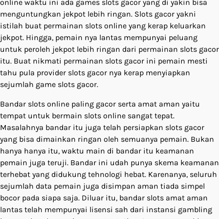
online waktu ini ada games slots gacor yang di yakin bisa
menguntungkan jekpot lebih ringan. Slots gacor yakni
istilah buat permainan slots online yang kerap keluarkan
jekpot. Hingga, pemain nya lantas mempunyai peluang
untuk peroleh jekpot lebih ringan dari permainan slots gacor
itu. Buat nikmati permainan slots gacor ini pemain mesti
tahu pula provider slots gacor nya kerap menyiapkan
sejumlah game slots gacor.
Bandar slots online paling gacor serta amat aman yaitu
tempat untuk bermain slots online sangat tepat.
Masalahnya bandar itu juga telah persiapkan slots gacor
yang bisa dimainkan ringan oleh semuanya pemain. Bukan
hanya hanya itu, waktu main di bandar itu keamanan
pemain juga teruji. Bandar ini udah punya skema keamanan
terhebat yang didukung tehnologi hebat. Karenanya, seluruh
sejumlah data pemain juga disimpan aman tiada simpel
bocor pada siapa saja. Diluar itu, bandar slots amat aman
lantas telah mempunyai lisensi sah dari instansi gambling