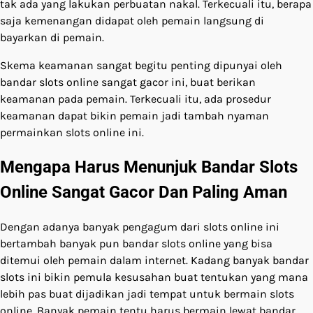
tak ada yang lakukan perbuatan nakal. Terkecuali itu, berapa
saja kemenangan didapat oleh pemain langsung di
bayarkan di pemain.
Skema keamanan sangat begitu penting dipunyai oleh
bandar slots online sangat gacor ini, buat berikan
keamanan pada pemain. Terkecuali itu, ada prosedur
keamanan dapat bikin pemain jadi tambah nyaman
permainkan slots online ini.
Mengapa Harus Menunjuk Bandar Slots
Online Sangat Gacor Dan Paling Aman
Dengan adanya banyak pengagum dari slots online ini
bertambah banyak pun bandar slots online yang bisa
ditemui oleh pemain dalam internet. Kadang banyak bandar
slots ini bikin pemula kesusahan buat tentukan yang mana
lebih pas buat dijadikan jadi tempat untuk bermain slots
online. Banyak pemain tentu harus bermain lewat bandar