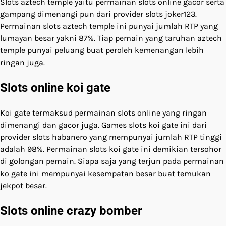
Slots aztech temple yaitu permainan slots online gacor serta
gampang dimenangi pun dari provider slots joker123.
Permainan slots aztech temple ini punyai jumlah RTP yang
lumayan besar yakni 87%. Tiap pemain yang taruhan aztech
temple punyai peluang buat peroleh kemenangan lebih
ringan juga.
Slots online koi gate
Koi gate termaksud permainan slots online yang ringan
dimenangi dan gacor juga. Games slots koi gate ini dari
provider slots habanero yang mempunyai jumlah RTP tinggi
adalah 98%. Permainan slots koi gate ini demikian tersohor
di golongan pemain. Siapa saja yang terjun pada permainan
ko gate ini mempunyai kesempatan besar buat temukan
jekpot besar.
Slots online crazy bomber