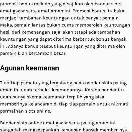
promosi bonus meluap yang disajikan oleh bandar slots
amat gacor serta amat aman ini. Promosi bonus itu bakal
menjadi tambahan keuntungan untuk banyak pemain.
Maka, pemain lantas bukan cuma memperoleh keuntungan
hasil dari kemenangan saja, akan tetapi ada tambahan
keuntungan yang dapat diterima berbentuk bonus banyak
ini. Adanya bonus tesebut keuntungan yang diterima oleh
pemain kian bertambah besar.
Agunan keamanan
Tiap-tiap pemain yang tergabung pada bandar slots paling
aman ini udah terbukti keamanannya. Karena bandar itu
udah punya skema keamanan terpilih yang bisa
memberinya kelancaran di tiap-tiap pemain untuk nikmati
permainan slots online.
Bandar slots online amat gacor serta paling aman ini
sangatlah mengedepankan kepuasan banyak member-nya.