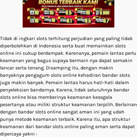
Tidak di ingkari slots terhitung perjudian yang paling tidak
diperbolehkan di Indonesia serta buat memainkan slots
online ini cukup berdampak. Karenanya, pemain lantas perlu
keamanan yang bagus supaya bermain nya dapat semakin
lancar serta tenang. Disamping itu, dengan makin
banyaknya pengagum slots online kehadiran bandar slots
juga makin banyak. Pemain lantas harus hati-hati dalam
penyeleksian bandarnya. Karena, tidak seluruhnya bandar
slots online bisa memberinya keamanan kesegala
pesertanya atau miliki struktur keamanan terpilih. Berlainan
dengan bandar slots online sangat aman ini yang udah
punya metode keamanan terbaik. Karena itu, apa struktur
keamanan dari bandar slots online paling aman serta dapat
dipercaya yakni :