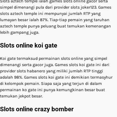
Slots aztech temple ialah games slots online gacor serta
simpel dimenangi pula dari provider slots joker123. Games
slots aztech temple ini mempunyai jumlah RTP yang
lumayan besar ialah 87%. Tiap-tiap pemain yang taruhan
aztech temple punya peluang buat temukan kemenangan
lebih gampang juga.
Slots online koi gate
Koi gate termaksud permainan slots online yang simpel
dimenangi serta gacor juga. Games slots koi gate ini dari
provider slots habanero yang miliki jumlah RTP tinggi
adalah 98%. Games slots koi gate ini demikian termasyhur
di kelompok pemain. Siapa saja yang terjun di dalam
permainan ko gate ini punya kemungkinan besar buat
temukan jekpot besar.
Slots online crazy bomber