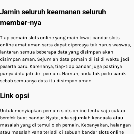
Jamin seluruh keamanan seluruh
member-nya
Tiap pemain slots online yang main lewat bandar slots
online amat aman serta dapat dipercaya tak harus waswas,
lantaran semua beberapa data yang disimpan akan
disimpan aman. Sejumlah data pemain di isi di waktu jadi
peserta baru. Karenanya, tiap-tiap bandar juga pastinya
punya data jati diri pemain. Namun, anda tak perlu panik
sebab semuanya data itu disimpan aman.
Link opsi
Untuk menyiapkan pemain slots online tentu saja cukup
berefek buat bandar. Nyata, ada sejumlah kendaala atau
masalah yang di temui oleh pemain. Kebanyakan, halangan
atau masalah yang terjadi di sebuah bandar slots online