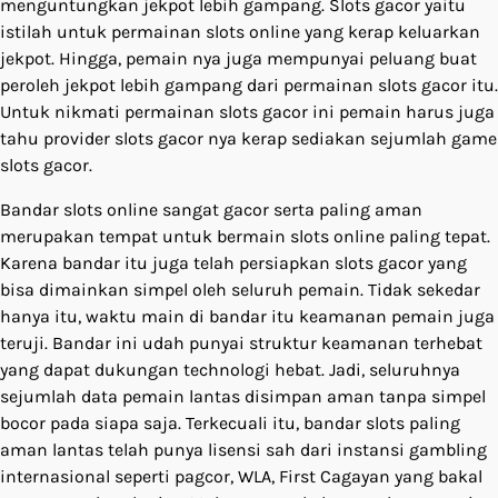
menguntungkan jekpot lebih gampang. Slots gacor yaitu
istilah untuk permainan slots online yang kerap keluarkan
jekpot. Hingga, pemain nya juga mempunyai peluang buat
peroleh jekpot lebih gampang dari permainan slots gacor itu.
Untuk nikmati permainan slots gacor ini pemain harus juga
tahu provider slots gacor nya kerap sediakan sejumlah game
slots gacor.
Bandar slots online sangat gacor serta paling aman
merupakan tempat untuk bermain slots online paling tepat.
Karena bandar itu juga telah persiapkan slots gacor yang
bisa dimainkan simpel oleh seluruh pemain. Tidak sekedar
hanya itu, waktu main di bandar itu keamanan pemain juga
teruji. Bandar ini udah punyai struktur keamanan terhebat
yang dapat dukungan technologi hebat. Jadi, seluruhnya
sejumlah data pemain lantas disimpan aman tanpa simpel
bocor pada siapa saja. Terkecuali itu, bandar slots paling
aman lantas telah punya lisensi sah dari instansi gambling
internasional seperti pagcor, WLA, First Cagayan yang bakal