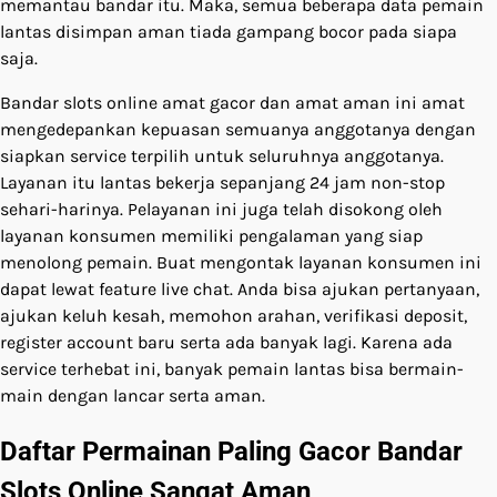
memantau bandar itu. Maka, semua beberapa data pemain
lantas disimpan aman tiada gampang bocor pada siapa
saja.
Bandar slots online amat gacor dan amat aman ini amat
mengedepankan kepuasan semuanya anggotanya dengan
siapkan service terpilih untuk seluruhnya anggotanya.
Layanan itu lantas bekerja sepanjang 24 jam non-stop
sehari-harinya. Pelayanan ini juga telah disokong oleh
layanan konsumen memiliki pengalaman yang siap
menolong pemain. Buat mengontak layanan konsumen ini
dapat lewat feature live chat. Anda bisa ajukan pertanyaan,
ajukan keluh kesah, memohon arahan, verifikasi deposit,
register account baru serta ada banyak lagi. Karena ada
service terhebat ini, banyak pemain lantas bisa bermain-
main dengan lancar serta aman.
Daftar Permainan Paling Gacor Bandar
Slots Online Sangat Aman