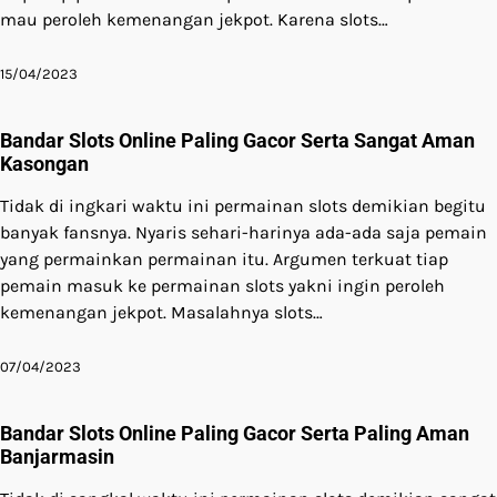
mau peroleh kemenangan jekpot. Karena slots…
15/04/2023
Bandar Slots Online Paling Gacor Serta Sangat Aman
Kasongan
Tidak di ingkari waktu ini permainan slots demikian begitu
banyak fansnya. Nyaris sehari-harinya ada-ada saja pemain
yang permainkan permainan itu. Argumen terkuat tiap
pemain masuk ke permainan slots yakni ingin peroleh
kemenangan jekpot. Masalahnya slots…
07/04/2023
Bandar Slots Online Paling Gacor Serta Paling Aman
Banjarmasin