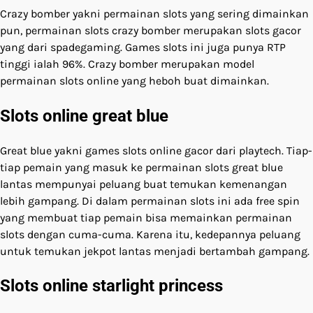
Crazy bomber yakni permainan slots yang sering dimainkan
pun, permainan slots crazy bomber merupakan slots gacor
yang dari spadegaming. Games slots ini juga punya RTP
tinggi ialah 96%. Crazy bomber merupakan model
permainan slots online yang heboh buat dimainkan.
Slots online great blue
Great blue yakni games slots online gacor dari playtech. Tiap-
tiap pemain yang masuk ke permainan slots great blue
lantas mempunyai peluang buat temukan kemenangan
lebih gampang. Di dalam permainan slots ini ada free spin
yang membuat tiap pemain bisa memainkan permainan
slots dengan cuma-cuma. Karena itu, kedepannya peluang
untuk temukan jekpot lantas menjadi bertambah gampang.
Slots online starlight princess