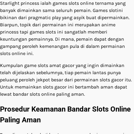
Starlight princess ialah games slots online ternama yang
banyak dimainkan sama seluruh pemain. Games slotini
bikinan dari pragmatic play yang asyik buat dipermainkan.
Biarpun, topik dari permainan ini merupakan anime
princess tapi games slots ini sangatlah memberi
keuntungan pemainnya. Di mana, pemain dapat dengan
gampang peroleh kemenangan pula di dalam permainan
slots online ini.
Kumpulan game slots amat gacor yang ingin dimainkan
telah dijelaskan sebelumnya, tiap pemain lantas punya
peluang peroleh jekpot besar dari permainan slots gacor itu.
Untuk memainkan slots gacor ini bertambah aman dapat
lewat bandar slots online paling aman.
Prosedur Keamanan Bandar Slots Online
Paling Aman