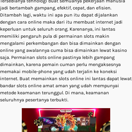
Tersedianya tehnologi buat semuanya pekerjaan manusia
jadi bertambah gampang, efektif, cepat, dan efisien.
Ditambah lagi, waktu ini apa pun itu dapat dijalankan
dengan cara online maka dari itu membuat internet jadi
keperluan untuk seluruh orang. Karenanya, ini lantas
memiliki pengaruh pula di permainan slots makin
mengalami perkembangan dan bisa dimainkan dengan
online yang awalannya cuma bisa dimainkan lewat kasino
saja. Permainan slots online pastinya lebih gampang
dimainkan, karena pemain cuman perlu mengaksesnya
memakai mobile-phone yang udah terjalin ke koneksi
internet. Buat memainkan slots online ini lantas dapat lewat
bandar slots online amat aman yang udah mempunyai
metode keamanan terunggul. Di mana, keamanan
seluruhnya pesertanya terbukti.