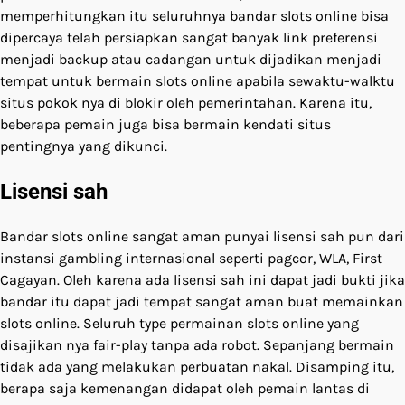
memperhitungkan itu seluruhnya bandar slots online bisa
dipercaya telah persiapkan sangat banyak link preferensi
menjadi backup atau cadangan untuk dijadikan menjadi
tempat untuk bermain slots online apabila sewaktu-walktu
situs pokok nya di blokir oleh pemerintahan. Karena itu,
beberapa pemain juga bisa bermain kendati situs
pentingnya yang dikunci.
Lisensi sah
Bandar slots online sangat aman punyai lisensi sah pun dari
instansi gambling internasional seperti pagcor, WLA, First
Cagayan. Oleh karena ada lisensi sah ini dapat jadi bukti jika
bandar itu dapat jadi tempat sangat aman buat memainkan
slots online. Seluruh type permainan slots online yang
disajikan nya fair-play tanpa ada robot. Sepanjang bermain
tidak ada yang melakukan perbuatan nakal. Disamping itu,
berapa saja kemenangan didapat oleh pemain lantas di