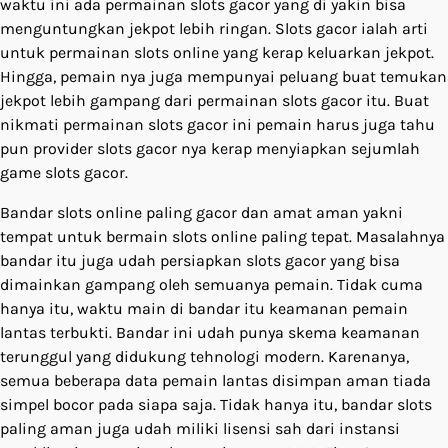
waktu ini ada permainan slots gacor yang di yakin bisa
menguntungkan jekpot lebih ringan. Slots gacor ialah arti
untuk permainan slots online yang kerap keluarkan jekpot.
Hingga, pemain nya juga mempunyai peluang buat temukan
jekpot lebih gampang dari permainan slots gacor itu. Buat
nikmati permainan slots gacor ini pemain harus juga tahu
pun provider slots gacor nya kerap menyiapkan sejumlah
game slots gacor.
Bandar slots online paling gacor dan amat aman yakni
tempat untuk bermain slots online paling tepat. Masalahnya
bandar itu juga udah persiapkan slots gacor yang bisa
dimainkan gampang oleh semuanya pemain. Tidak cuma
hanya itu, waktu main di bandar itu keamanan pemain
lantas terbukti. Bandar ini udah punya skema keamanan
terunggul yang didukung tehnologi modern. Karenanya,
semua beberapa data pemain lantas disimpan aman tiada
simpel bocor pada siapa saja. Tidak hanya itu, bandar slots
paling aman juga udah miliki lisensi sah dari instansi