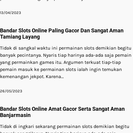
13/04/2023
Bandar Slots Online Paling Gacor Dan Sangat Aman
Tamiang Layang
Tidak di sangkal waktu ini permainan slots demikian begitu
banyak pecintanya. Nyaris tiap harinya ada-ada saja pemain
yang permainkan games itu. Argumen terkuat tiap-tiap
pemain masuk ke permainan slots ialah ingin temukan
kemenangan jekpot. Karena…
26/05/2023
Bandar Slots Online Amat Gacor Serta Sangat Aman
Banjarmasin
Tidak di ingkari sekarang permainan slots demikian begitu