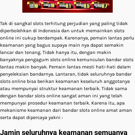
Tak di sangkal slots terhitung perjudian yang paling tidak
diperbolehkan di Indonesia dan untuk memainkan slots
online ini cukup berdampak. Karenanya, pemain lantas perlu
keamanan yang bagus supaya main nya dapat semakin
lancar dan tenang. Tidak hanya itu, dengan makin
banyaknya pengagum slots online kemunculan bandar slots
lantas makin banyak. Pemain lantas mesti hati-hati dalam
penyeleksian bandarnya. Lantaran, tidak seluruhnya bandar
slots online bisa berikan keamanan keseluruh anggotanya
atau mempunyai struktur keamanan terbaik. Tidak sama
dengan bandar slots online sangat aman ini yang telah
mempunyai prosedur keamanan terbaik. Karena itu, apa
mekanisme keamanan dari bandar slots online amat aman
serta dapat dipercaya yakni :
Jamin seluruhnya keamanan semuanya