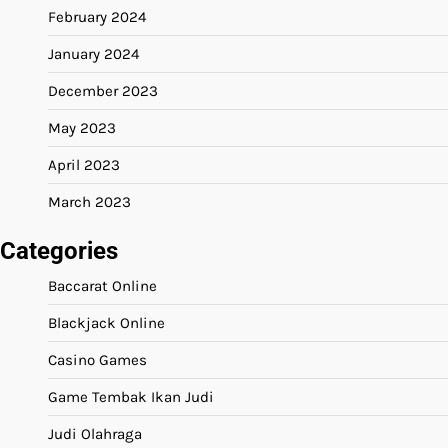
February 2024
January 2024
December 2023
May 2023
April 2023
March 2023
Categories
Baccarat Online
Blackjack Online
Casino Games
Game Tembak Ikan Judi
Judi Olahraga