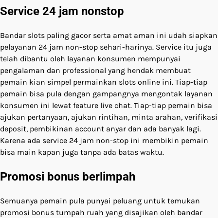
Service 24 jam nonstop
Bandar slots paling gacor serta amat aman ini udah siapkan
pelayanan 24 jam non-stop sehari-harinya. Service itu juga
telah dibantu oleh layanan konsumen mempunyai
pengalaman dan professional yang hendak membuat
pemain kian simpel permainkan slots online ini. Tiap-tiap
pemain bisa pula dengan gampangnya mengontak layanan
konsumen ini lewat feature live chat. Tiap-tiap pemain bisa
ajukan pertanyaan, ajukan rintihan, minta arahan, verifikasi
deposit, pembikinan account anyar dan ada banyak lagi.
Karena ada service 24 jam non-stop ini membikin pemain
bisa main kapan juga tanpa ada batas waktu.
Promosi bonus berlimpah
Semuanya pemain pula punyai peluang untuk temukan
promosi bonus tumpah ruah yang disajikan oleh bandar