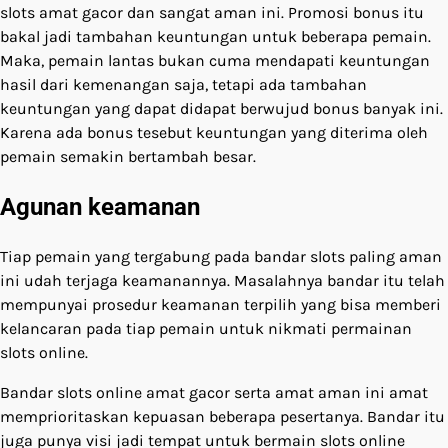
slots amat gacor dan sangat aman ini. Promosi bonus itu
bakal jadi tambahan keuntungan untuk beberapa pemain.
Maka, pemain lantas bukan cuma mendapati keuntungan
hasil dari kemenangan saja, tetapi ada tambahan
keuntungan yang dapat didapat berwujud bonus banyak ini.
Karena ada bonus tesebut keuntungan yang diterima oleh
pemain semakin bertambah besar.
Agunan keamanan
Tiap pemain yang tergabung pada bandar slots paling aman
ini udah terjaga keamanannya. Masalahnya bandar itu telah
mempunyai prosedur keamanan terpilih yang bisa memberi
kelancaran pada tiap pemain untuk nikmati permainan
slots online.
Bandar slots online amat gacor serta amat aman ini amat
memprioritaskan kepuasan beberapa pesertanya. Bandar itu
juga punya visi jadi tempat untuk bermain slots online