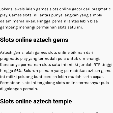
Joker’s jewels ialah games slots online gacor dari pragmatic
play. Games slots ini lantas punya langkah yang simple
dalam memainkan. Hingga, pemain lantas lebih bisa
gampang menangi permainan slots satu ini.
Slots online aztech gems
Aztech gems ialah games slots online bikinan dari
pragmatic play yang termudah pula untuk dimenangi.
Karenanya permainan slots satu ini miliki jumlah RTP tinggi
hingga 96%. Seluruh pemain yang permainkan aztech gems
ini miliki peluang buat peroleh lebih mudah serta cepat.
Permainan slots ini tergolong slots online termashyur pula
di golongan pemain.
Slots online aztech temple