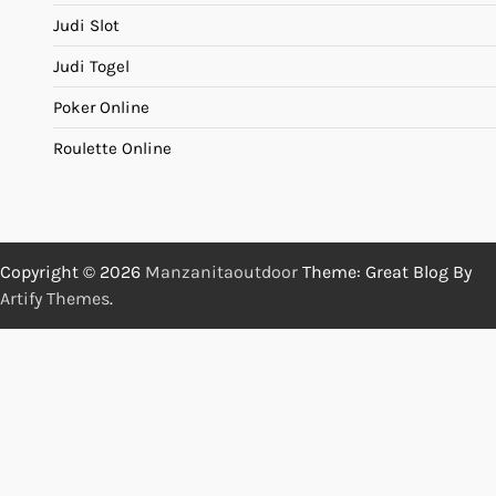
Judi Slot
Judi Togel
Poker Online
Roulette Online
Copyright © 2026
Manzanitaoutdoor
Theme: Great Blog By
Artify Themes
.