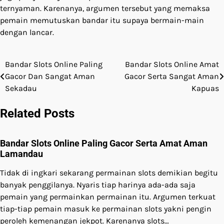
ternyaman. Karenanya, argumen tersebut yang memaksa
pemain memutuskan bandar itu supaya bermain-main
dengan lancar.
Bandar Slots Online Paling
Bandar Slots Online Amat
Post
Gacor Dan Sangat Aman
Gacor Serta Sangat Aman
navigation
Sekadau
Kapuas
Related Posts
Bandar Slots Online Paling Gacor Serta Amat Aman
Lamandau
Tidak di ingkari sekarang permainan slots demikian begitu
banyak penggilanya. Nyaris tiap harinya ada-ada saja
pemain yang permainkan permainan itu. Argumen terkuat
tiap-tiap pemain masuk ke permainan slots yakni pengin
peroleh kemenangan jekpot. Karenanya slots…