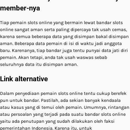
member-nya
Tiap pemain slots online yang bermain lewat bandar slots
online sangat aman serta paling dipercaya tak usah cemas,
karena semua beberapa data yang disimpan bakal disimpan
aman. Beberapa data pemain di isi di waktu jadi anggota
baru. Karenanya, tiap bandar juga tentu punyai data jati diri
pemain. Akan tetapi, anda tak usah waswas sebab
seluruhnya data itu disimpan aman.
Link alternative
Dalam penyediaan pemain slots online tentu cukup berefek
pun untuk bandar. Pastilah, ada sekian banyak kendaala
atau kasus yang di temui oleh pemain. Umumnya, rintangan
atau persoalan yang terjadi pada suatu bandar slots online
yaitu ada penutupan yang sudah dilakukan oleh faksi
pemerintahan Indonesia. Karena itu, untuk