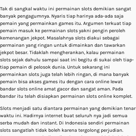
Tak di sangkal waktu ini permainan slots demikian sangat
banyak pengagumnya. Nyaris tiap harinya ada-ada saja
pemain yang permainkan games itu. Argumen terkuat tiap
pemain masuk ke permainan slots yakni pengin peroleh
kemenangan jekpot. Masalahnya slots diakui sebagai
permainan yang ringan untuk dimainkan dan tawarkan
jekpot besar. Tidaklah mengherankan, kalau permainan
slots sejak dahulu sampai saat ini begitu di sukai oleh tiap-
tiap pemain di pelosok dunia. Untuk sekarang ini
permainkan slots juga telah lebih ringan, di mana banyak
pemain bisa akses games itu dengan cara online lewat
bandar slots online amat gacor dan sangat aman. Pada
bandar itu telah disiapkan permainan slots online komplet.
Slots menjadi satu diantara permainan yang demikian tenar
waktu ini. Hadirnya internet buat seluruh nya jadi semua
serba mudah dan instant. Di Indonesia sendiri permainan
slots sangatlah tidak boleh karena tergolong perjudian.