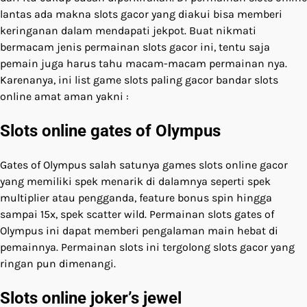
lantas ada makna slots gacor yang diakui bisa memberi
keringanan dalam mendapati jekpot. Buat nikmati
bermacam jenis permainan slots gacor ini, tentu saja
pemain juga harus tahu macam-macam permainan nya.
Karenanya, ini list game slots paling gacor bandar slots
online amat aman yakni :
Slots online gates of Olympus
Gates of Olympus salah satunya games slots online gacor
yang memiliki spek menarik di dalamnya seperti spek
multiplier atau pengganda, feature bonus spin hingga
sampai 15x, spek scatter wild. Permainan slots gates of
Olympus ini dapat memberi pengalaman main hebat di
pemainnya. Permainan slots ini tergolong slots gacor yang
ringan pun dimenangi.
Slots online joker’s jewel