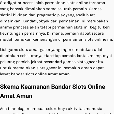
Starlight princess ialah permainan slots online ternama
yang banyak dimainkan sama seluruh pemain. Games
slotini bikinan dari pragmatic play yang asyik buat
dimainkan. Kendati, obyek dari permainan ini merupakan
anime princess akan tetapi permainan slots ini begitu beri
keuntungan pemainnya. Di mana, pemain dapat secara
mudah temukan kemenangan di permainan slots online ini.
List game slots amat gacor yang ingin dimainkan udah
dikatakan sebelumnya, tiap-tiap pemain lantas mempunyai
peluang peroleh jekpot besar dari games slots gacor itu.
Untuk memainkan slots gacor ini semakin aman dapat
lewat bandar slots online amat aman.
Skema Keamanan Bandar Slots Online
Amat Aman
Ada tehnologi membuat seluruhnya aktivitas manusia