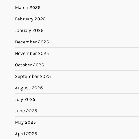
March 2026
February 2026
January 2026
December 2025
November 2025
October 2025
September 2025
August 2025
July 2025
June 2025
May 2025
April 2025