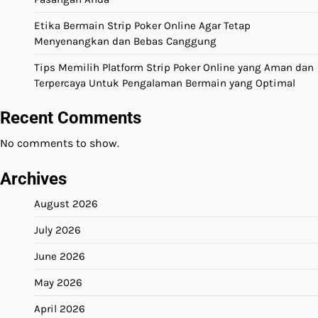
Etika Bermain Strip Poker Online Agar Tetap
Menyenangkan dan Bebas Canggung
Tips Memilih Platform Strip Poker Online yang Aman dan
Terpercaya Untuk Pengalaman Bermain yang Optimal
Recent Comments
No comments to show.
Archives
August 2026
July 2026
June 2026
May 2026
April 2026