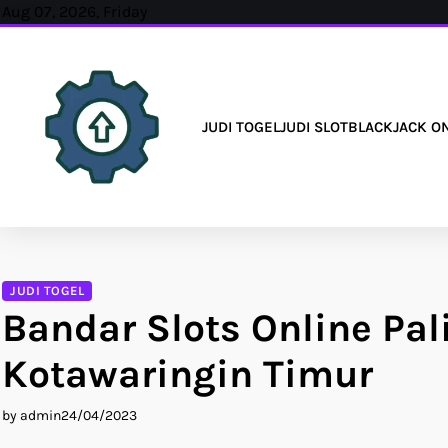
Skip
Aug 07, 2026, Friday
to
content
JUDI TOGEL
JUDI SLOT
BLACKJACK O
JUDI TOGEL
Bandar Slots Online Pa
Kotawaringin Timur
by admin
24/04/2023