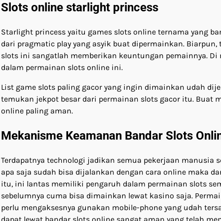
Slots online starlight princess
Starlight princess yaitu games slots online ternama yang
dari pragmatic play yang asyik buat dipermainkan. Biarpun,
slots ini sangatlah memberikan keuntungan pemainnya. Di
dalam permainan slots online ini.
List game slots paling gacor yang ingin dimainkan udah di
temukan jekpot besar dari permainan slots gacor itu. Buat
online paling aman.
Mekanisme Keamanan Bandar Slots Onli
Terdapatnya technologi jadikan semua pekerjaan manusia sema
apa saja sudah bisa dijalankan dengan cara online maka dar
itu, ini lantas memiliki pengaruh dalam permainan slots 
sebelumnya cuma bisa dimainkan lewat kasino saja. Permai
perlu mengaksesnya gunakan mobile-phone yang udah tersam
dapat lewat bandar slots online sangat aman yang telah 