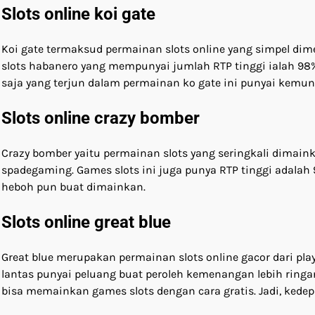
Slots online koi gate
Koi gate termaksud permainan slots online yang simpel dimen
slots habanero yang mempunyai jumlah RTP tinggi ialah 98%.
saja yang terjun dalam permainan ko gate ini punyai kemun
Slots online crazy bomber
Crazy bomber yaitu permainan slots yang seringkali dimainka
spadegaming. Games slots ini juga punya RTP tinggi adalah
heboh pun buat dimainkan.
Slots online great blue
Great blue merupakan permainan slots online gacor dari pla
lantas punyai peluang buat peroleh kemenangan lebih ringan.
bisa memainkan games slots dengan cara gratis. Jadi, kedep