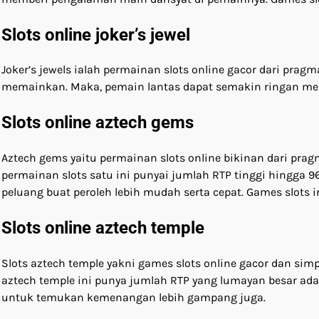
Slots online joker’s jewel
Joker’s jewels ialah permainan slots online gacor dari pragm
memainkan. Maka, pemain lantas dapat semakin ringan mena
Slots online aztech gems
Aztech gems yaitu permainan slots online bikinan dari pra
permainan slots satu ini punyai jumlah RTP tinggi hingga
peluang buat peroleh lebih mudah serta cepat. Games slots i
Slots online aztech temple
Slots aztech temple yakni games slots online gacor dan simp
aztech temple ini punya jumlah RTP yang lumayan besar ada
untuk temukan kemenangan lebih gampang juga.