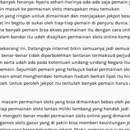
 banyak fansnya. Nyaris sehari-harinya ada-ada saja pemain
main masuk ke permainan slots merupakan mau temukan
an yang ringan untuk dimainkan dan menjajakan jekpot besa
t ini begitu di sukai oleh tiap-tiap pemain di penjuru dunia.
na banyak pemain bisa akses permainan itu dengan cara onl
alam bandar itu udah disajikan permainan slots online kompl
sekarang ini. Datangnya internet bikin semuanya jadi semua
s benar-benar tidak diperbolehkan lantaran termaksud perjud
kan serta udah ada pada ketentuan undang-undang Negara itu
pemain. Sejumlah pemain yang terbujuk bakal permainan slot
emain amat menghendaki temukan hadiah berkali lipat itu h
mpah. Untuk peroleh jekpot itu tentulah banyak pemain harus
am macam permainan slots yang bisa dimainkan bebas oleh p
iap permainan slots lantas miliki lambang yang hendak jadi
i mengerti benar model permainan slots online yang dimain
 games slots gacor yang di yakin bisa memberi keuntungan j
 online yang kerap keluarkan jekpot. Maka, pemain nya juga mi