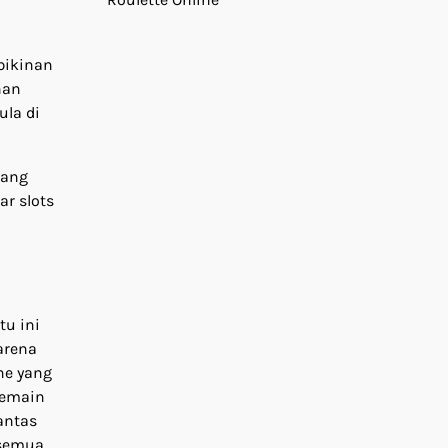
bikinan
nan
la di
uang
ar slots
tu ini
arena
ne yang
pemain
antas
 semua