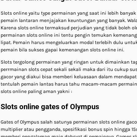
Slots online yaitu type permainan yang saat ini lebih bany
pemain lantaran menjajakan keuntungan yang banyak. Walau,
Karena slots online termaksud perjudian yang tidak boleh 
permainan slots online ini tentu pengin temukan kemenang
lipat. Pemain harus mengeluarkan modal terlebih dulu unt
pemain bila sukses gapai kemenangan slots online ini.
Slots tergolong permainan yang ringan untuk dimainkan tap
perrmainan slots cepat sekali sekali maka dari itu cukup su
gacor yang diakui bisa memberi keluasaan dalam mendapat j
tentulah pemain lantas harus tahu macam-macam permainan n
slots online paling aman yakni :
Slots online gates of Olympus
Gates of Olympus salah satunya permainan slots online gacor
multiplier atau pengganda, spesifikasi bonus spin hingga 15x
memberi pengalaman main dahsyat di pemainnya. Games slot