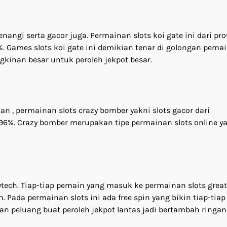
angi serta gacor juga. Permainan slots koi gate ini dari pro
 Games slots koi gate ini demikian tenar di golongan pemai
gkinan besar untuk peroleh jekpot besar.
n , permainan slots crazy bomber yakni slots gacor dari
 96%. Crazy bomber merupakan tipe permainan slots online y
ytech. Tiap-tiap pemain yang masuk ke permainan slots great
 Pada permainan slots ini ada free spin yang bikin tiap-tia
an peluang buat peroleh jekpot lantas jadi bertambah ringan