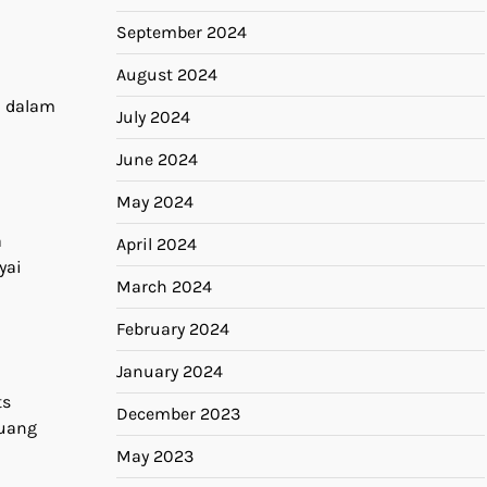
September 2024
August 2024
l dalam
July 2024
June 2024
May 2024
a
April 2024
yai
March 2024
February 2024
January 2024
ts
December 2023
luang
May 2023