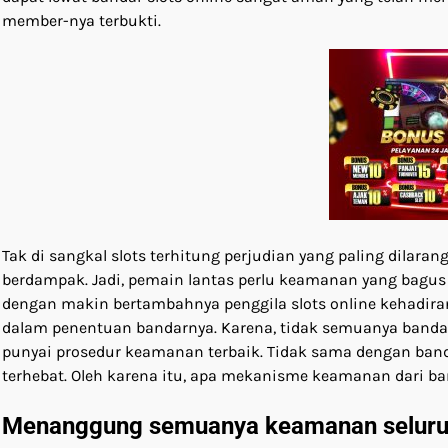
member-nya terbukti.
Tak di sangkal slots terhitung perjudian yang paling dilaran
berdampak. Jadi, pemain lantas perlu keamanan yang bagus b
dengan makin bertambahnya penggila slots online kehadiran
dalam penentuan bandarnya. Karena, tidak semuanya bandar
punyai prosedur keamanan terbaik. Tidak sama dengan ban
terhebat. Oleh karena itu, apa mekanisme keamanan dari band
Menanggung semuanya keamanan seluru