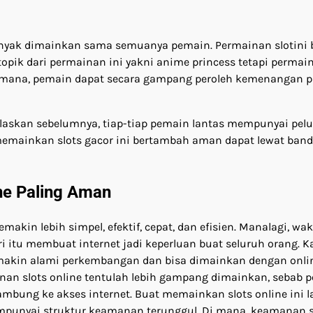
 banyak dimainkan sama semuanya pemain. Permainan slotini 
 topik dari permainan ini yakni anime princess tetapi permai
 mana, pemain dapat secara gampang peroleh kemenangan pu
jelaskan sebelumnya, tiap-tiap pemain lantas mempunyai pel
 memainkan slots gacor ini bertambah aman dapat lewat band
ne Paling Aman
kin lebih simpel, efektif, cepat, dan efisien. Manalagi, wak
i itu membuat internet jadi keperluan buat seluruh orang. K
semakin alami perkembangan dan bisa dimainkan dengan onli
nan slots online tentulah lebih gampang dimainkan, sebab 
bung ke akses internet. Buat memainkan slots online ini l
mempunyai struktur keamanan terunggul. Di mana, keamanan