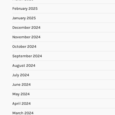
February 2025
January 2025
December 2024
November 2024
October 2024
September 2024
August 2024
July 2024
June 2024
May 2024
April 2024
March 2024