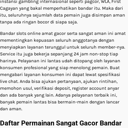
instansi gambling internasional seperti pagcor, WLA, First
Cagayan yang bakal memperhatikan bandar itu. Maka dari
itu, seluruhnya sejumlah data pemain juga disimpan aman
tanpa ada ringan bocor di siapa saja.
Bandar slots online amat gacor serta sangat aman ini amat
mementingkan kepuasan seluruh anggotanya dengan
menyiapkan layanan terunggul untuk seluruh member-nya.
Service itu juga bekerja sepanjang 24 jam non-stop tiap
harinya. Pelayanan ini lantas udah ditopang oleh layanan
konsumen profesional yang siap menolong pemain. Buat
mengabari layanan konsumen ini dapat lewat spesifikasi
live chat. Anda bisa ajukan pertanyaan, ajukan rintihan,
memohon usul, verifikasi deposit, register account anyar
dan ada banyak yang lain. Adanya pelayanan terbaik ini,
banyak pemain lantas bisa bermain-main dengan lancar
dan aman.
Daftar Permainan Sangat Gacor Bandar