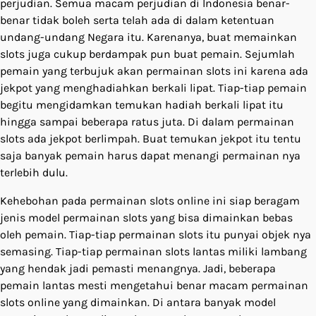
perjudian. Semua macam perjudian di Indonesia benar-
benar tidak boleh serta telah ada di dalam ketentuan
undang-undang Negara itu. Karenanya, buat memainkan
slots juga cukup berdampak pun buat pemain. Sejumlah
pemain yang terbujuk akan permainan slots ini karena ada
jekpot yang menghadiahkan berkali lipat. Tiap-tiap pemain
begitu mengidamkan temukan hadiah berkali lipat itu
hingga sampai beberapa ratus juta. Di dalam permainan
slots ada jekpot berlimpah. Buat temukan jekpot itu tentu
saja banyak pemain harus dapat menangi permainan nya
terlebih dulu.
Kehebohan pada permainan slots online ini siap beragam
jenis model permainan slots yang bisa dimainkan bebas
oleh pemain. Tiap-tiap permainan slots itu punyai objek nya
semasing. Tiap-tiap permainan slots lantas miliki lambang
yang hendak jadi pemasti menangnya. Jadi, beberapa
pemain lantas mesti mengetahui benar macam permainan
slots online yang dimainkan. Di antara banyak model