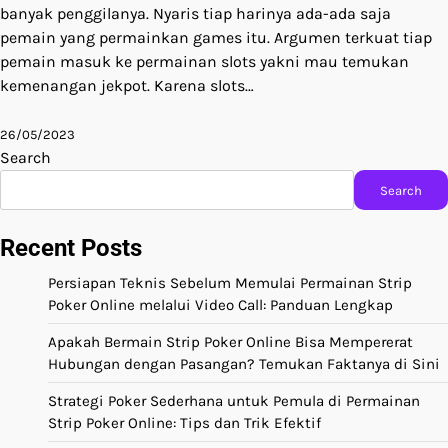
banyak penggilanya. Nyaris tiap harinya ada-ada saja
pemain yang permainkan games itu. Argumen terkuat tiap
pemain masuk ke permainan slots yakni mau temukan
kemenangan jekpot. Karena slots…
26/05/2023
Search
Search
Recent Posts
Persiapan Teknis Sebelum Memulai Permainan Strip
Poker Online melalui Video Call: Panduan Lengkap
Apakah Bermain Strip Poker Online Bisa Mempererat
Hubungan dengan Pasangan? Temukan Faktanya di Sini
Strategi Poker Sederhana untuk Pemula di Permainan
Strip Poker Online: Tips dan Trik Efektif