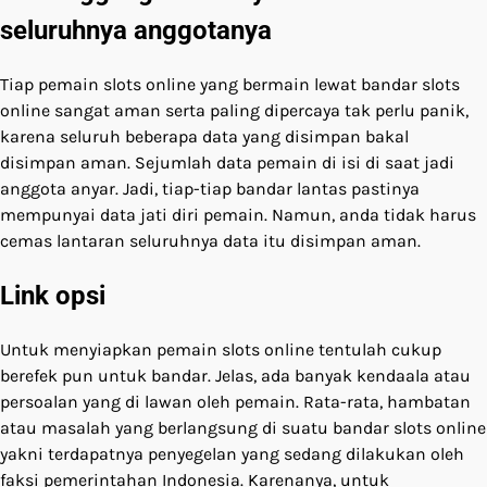
seluruhnya anggotanya
Tiap pemain slots online yang bermain lewat bandar slots
online sangat aman serta paling dipercaya tak perlu panik,
karena seluruh beberapa data yang disimpan bakal
disimpan aman. Sejumlah data pemain di isi di saat jadi
anggota anyar. Jadi, tiap-tiap bandar lantas pastinya
mempunyai data jati diri pemain. Namun, anda tidak harus
cemas lantaran seluruhnya data itu disimpan aman.
Link opsi
Untuk menyiapkan pemain slots online tentulah cukup
berefek pun untuk bandar. Jelas, ada banyak kendaala atau
persoalan yang di lawan oleh pemain. Rata-rata, hambatan
atau masalah yang berlangsung di suatu bandar slots online
yakni terdapatnya penyegelan yang sedang dilakukan oleh
faksi pemerintahan Indonesia. Karenanya, untuk