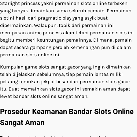
Starlight princess yakni permainan slots online terbeken
yang banyak dimainkan sama seluruh pemain. Permainan
slotini hasil dari pragmatic play yang asyik buat
dipermainkan. Walaupun, topik dari permainan ini
merupakan anime princess akan tetapi permainan slots ini
begitu memberi keuntungan pemainnya. Di mana, pemain
dapat secara gampang peroleh kemenangan pun di dalam
permainan slots online ini.
Kumpulan game slots sangat gacor yang ingin dimainkan
telah dijelaskan sebelumnya, tiap pemain lantas miliki
peluang temukan jekpot besar dari permainan slots gacor
itu. Buat memainkan slots gacor ini semakin aman dapat
lewat bandar slots online sangat aman.
Prosedur Keamanan Bandar Slots Online
Sangat Aman