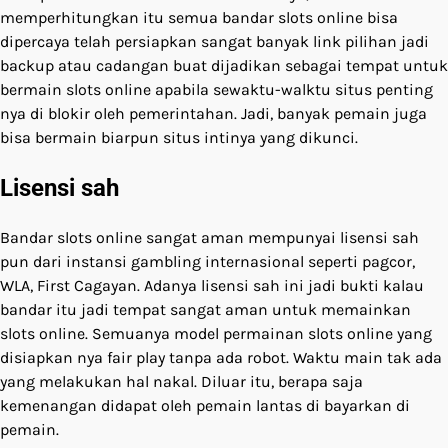
memperhitungkan itu semua bandar slots online bisa
dipercaya telah persiapkan sangat banyak link pilihan jadi
backup atau cadangan buat dijadikan sebagai tempat untuk
bermain slots online apabila sewaktu-walktu situs penting
nya di blokir oleh pemerintahan. Jadi, banyak pemain juga
bisa bermain biarpun situs intinya yang dikunci.
Lisensi sah
Bandar slots online sangat aman mempunyai lisensi sah
pun dari instansi gambling internasional seperti pagcor,
WLA, First Cagayan. Adanya lisensi sah ini jadi bukti kalau
bandar itu jadi tempat sangat aman untuk memainkan
slots online. Semuanya model permainan slots online yang
disiapkan nya fair play tanpa ada robot. Waktu main tak ada
yang melakukan hal nakal. Diluar itu, berapa saja
kemenangan didapat oleh pemain lantas di bayarkan di
pemain.