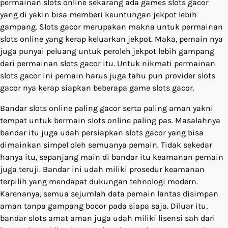
permainan slots online sekarang ada games slots gacor
yang di yakin bisa memberi keuntungan jekpot lebih
gampang. Slots gacor merupakan makna untuk permainan
slots online yang kerap keluarkan jekpot. Maka, pemain nya
juga punyai peluang untuk peroleh jekpot lebih gampang
dari permainan slots gacor itu. Untuk nikmati permainan
slots gacor ini pemain harus juga tahu pun provider slots
gacor nya kerap siapkan beberapa game slots gacor.
Bandar slots online paling gacor serta paling aman yakni
tempat untuk bermain slots online paling pas. Masalahnya
bandar itu juga udah persiapkan slots gacor yang bisa
dimainkan simpel oleh semuanya pemain. Tidak sekedar
hanya itu, sepanjang main di bandar itu keamanan pemain
juga teruji. Bandar ini udah miliki prosedur keamanan
terpilih yang mendapat dukungan tehnologi modern.
Karenanya, semua sejumlah data pemain lantas disimpan
aman tanpa gampang bocor pada siapa saja. Diluar itu,
bandar slots amat aman juga udah miliki lisensi sah dari