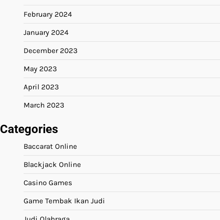
February 2024
January 2024
December 2023
May 2023
April 2023
March 2023
Categories
Baccarat Online
Blackjack Online
Casino Games
Game Tembak Ikan Judi
Judi Olahraga