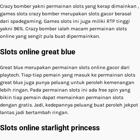
Crazy bomber yakni permainan slots yang kerap dimainkan ,
games slots crazy bomber merupakan slots gacor berasal
dari spadegaming. Games slots ini juga miliki RTP tinggi
yakni 96%. Crazy bomber ialah macam permainan slots
online yang sengit pula buat dipermainkan.
Slots online great blue
Great blue merupakan permainan slots online gacor dari
playtech. Tiap-tiap pemain yang masuk ke permainan slots
great blue juga punya peluang untuk peroleh kemenangan
lebih ringan. Pada permainan slots ini ada free spin yang
bikin tiap pemain dapat memainkan permainan slots
dengan gratis. Jadi, kedepannya peluang buat peroleh jekpot
lantas jadi bertambah ringan.
Slots online starlight princess