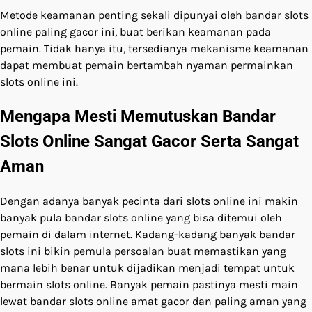
Metode keamanan penting sekali dipunyai oleh bandar slots
online paling gacor ini, buat berikan keamanan pada
pemain. Tidak hanya itu, tersedianya mekanisme keamanan
dapat membuat pemain bertambah nyaman permainkan
slots online ini.
Mengapa Mesti Memutuskan Bandar
Slots Online Sangat Gacor Serta Sangat
Aman
Dengan adanya banyak pecinta dari slots online ini makin
banyak pula bandar slots online yang bisa ditemui oleh
pemain di dalam internet. Kadang-kadang banyak bandar
slots ini bikin pemula persoalan buat memastikan yang
mana lebih benar untuk dijadikan menjadi tempat untuk
bermain slots online. Banyak pemain pastinya mesti main
lewat bandar slots online amat gacor dan paling aman yang