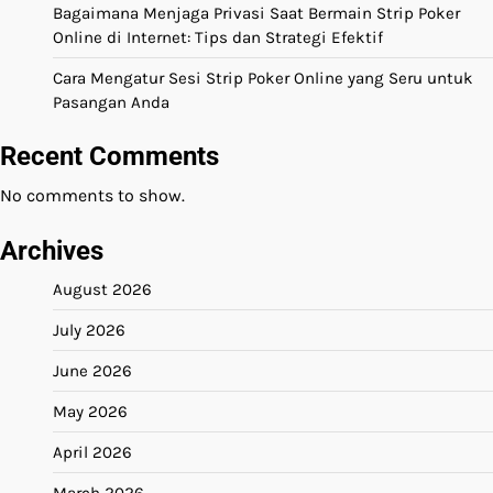
Bagaimana Menjaga Privasi Saat Bermain Strip Poker
Online di Internet: Tips dan Strategi Efektif
Cara Mengatur Sesi Strip Poker Online yang Seru untuk
Pasangan Anda
Recent Comments
No comments to show.
Archives
August 2026
July 2026
June 2026
May 2026
April 2026