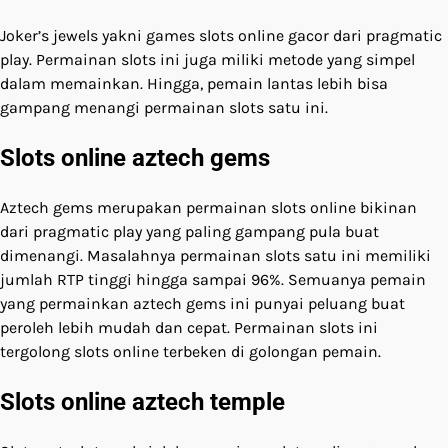
Joker’s jewels yakni games slots online gacor dari pragmatic
play. Permainan slots ini juga miliki metode yang simpel
dalam memainkan. Hingga, pemain lantas lebih bisa
gampang menangi permainan slots satu ini.
Slots online aztech gems
Aztech gems merupakan permainan slots online bikinan
dari pragmatic play yang paling gampang pula buat
dimenangi. Masalahnya permainan slots satu ini memiliki
jumlah RTP tinggi hingga sampai 96%. Semuanya pemain
yang permainkan aztech gems ini punyai peluang buat
peroleh lebih mudah dan cepat. Permainan slots ini
tergolong slots online terbeken di golongan pemain.
Slots online aztech temple