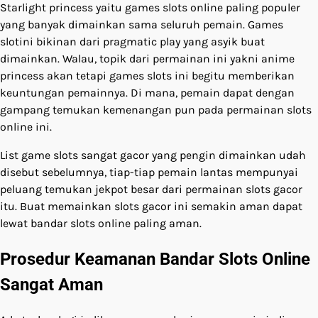
Starlight princess yaitu games slots online paling populer
yang banyak dimainkan sama seluruh pemain. Games
slotini bikinan dari pragmatic play yang asyik buat
dimainkan. Walau, topik dari permainan ini yakni anime
princess akan tetapi games slots ini begitu memberikan
keuntungan pemainnya. Di mana, pemain dapat dengan
gampang temukan kemenangan pun pada permainan slots
online ini.
List game slots sangat gacor yang pengin dimainkan udah
disebut sebelumnya, tiap-tiap pemain lantas mempunyai
peluang temukan jekpot besar dari permainan slots gacor
itu. Buat memainkan slots gacor ini semakin aman dapat
lewat bandar slots online paling aman.
Prosedur Keamanan Bandar Slots Online
Sangat Aman