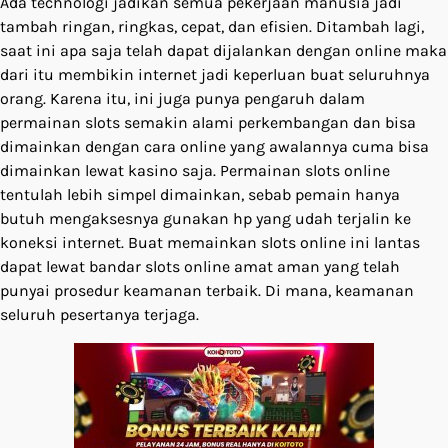
Ada technologi jadikan semua pekerjaan manusia jadi
tambah ringan, ringkas, cepat, dan efisien. Ditambah lagi,
saat ini apa saja telah dapat dijalankan dengan online maka
dari itu membikin internet jadi keperluan buat seluruhnya
orang. Karena itu, ini juga punya pengaruh dalam
permainan slots semakin alami perkembangan dan bisa
dimainkan dengan cara online yang awalannya cuma bisa
dimainkan lewat kasino saja. Permainan slots online
tentulah lebih simpel dimainkan, sebab pemain hanya
butuh mengaksesnya gunakan hp yang udah terjalin ke
koneksi internet. Buat memainkan slots online ini lantas
dapat lewat bandar slots online amat aman yang telah
punyai prosedur keamanan terbaik. Di mana, keamanan
seluruh pesertanya terjaga.