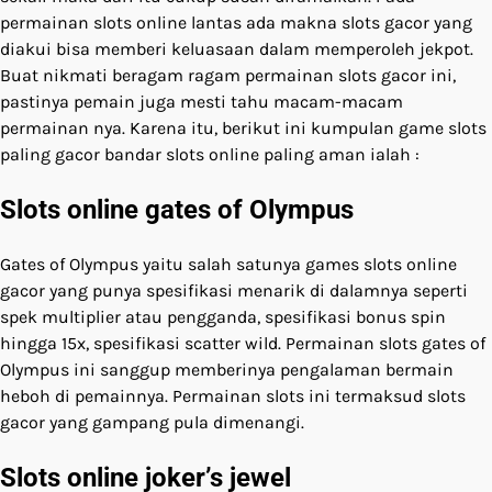
permainan slots online lantas ada makna slots gacor yang
diakui bisa memberi keluasaan dalam memperoleh jekpot.
Buat nikmati beragam ragam permainan slots gacor ini,
pastinya pemain juga mesti tahu macam-macam
permainan nya. Karena itu, berikut ini kumpulan game slots
paling gacor bandar slots online paling aman ialah :
Slots online gates of Olympus
Gates of Olympus yaitu salah satunya games slots online
gacor yang punya spesifikasi menarik di dalamnya seperti
spek multiplier atau pengganda, spesifikasi bonus spin
hingga 15x, spesifikasi scatter wild. Permainan slots gates of
Olympus ini sanggup memberinya pengalaman bermain
heboh di pemainnya. Permainan slots ini termaksud slots
gacor yang gampang pula dimenangi.
Slots online joker’s jewel