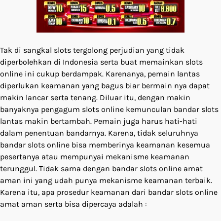
Tak di sangkal slots tergolong perjudian yang tidak
diperbolehkan di Indonesia serta buat memainkan slots
online ini cukup berdampak. Karenanya, pemain lantas
diperlukan keamanan yang bagus biar bermain nya dapat
makin lancar serta tenang. Diluar itu, dengan makin
banyaknya pengagum slots online kemunculan bandar slots
lantas makin bertambah. Pemain juga harus hati-hati
dalam penentuan bandarnya. Karena, tidak seluruhnya
bandar slots online bisa memberinya keamanan kesemua
pesertanya atau mempunyai mekanisme keamanan
terunggul. Tidak sama dengan bandar slots online amat
aman ini yang udah punya mekanisme keamanan terbaik.
Karena itu, apa prosedur keamanan dari bandar slots online
amat aman serta bisa dipercaya adalah :