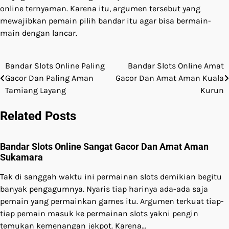
online ternyaman. Karena itu, argumen tersebut yang
mewajibkan pemain pilih bandar itu agar bisa bermain-
main dengan lancar.
Bandar Slots Online Paling
Bandar Slots Online Amat
Post
Gacor Dan Paling Aman
Gacor Dan Amat Aman Kuala
navigation
Tamiang Layang
Kurun
Related Posts
Bandar Slots Online Sangat Gacor Dan Amat Aman
Sukamara
Tak di sanggah waktu ini permainan slots demikian begitu
banyak pengagumnya. Nyaris tiap harinya ada-ada saja
pemain yang permainkan games itu. Argumen terkuat tiap-
tiap pemain masuk ke permainan slots yakni pengin
temukan kemenangan jekpot. Karena…