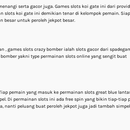
nangi serta gacor juga. Games slots koi gate ini dari provid
 slots koi gate ini demikian tenar di kelompok pemain. Siap
 besar untuk peroleh jekpot besar.
n , games slots crazy bomber ialah slots gacor dari spadega
y bomber yakni type permainan slots online yang sengit buat
. Tiap pemain yang masuk ke permainan slots great blue lanta
Di permainan slots ini ada free spin yang bikin tiap-tiap
nanti peluang buat peroleh jekpot juga jadi tambah simpel