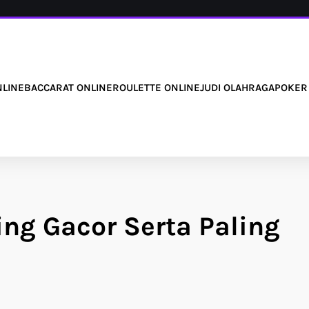
NLINE
BACCARAT ONLINE
ROULETTE ONLINE
JUDI OLAHRAGA
POKER
ing Gacor Serta Paling