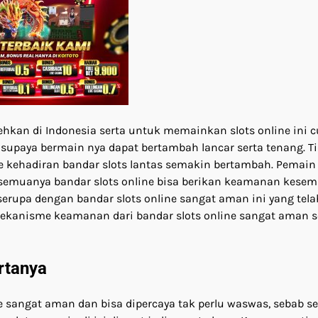
lehkan di Indonesia serta untuk memainkan slots online ini 
 supaya bermain nya dapat bertambah lancar serta tenang. T
e kehadiran bandar slots lantas semakin bertambah. Pemain
k semuanya bandar slots online bisa berikan keamanan kese
serupa dengan bandar slots online sangat aman ini yang tela
mekanisme keamanan dari bandar slots online sangat aman s
rtanya
ne sangat aman dan bisa dipercaya tak perlu waswas, sebab s