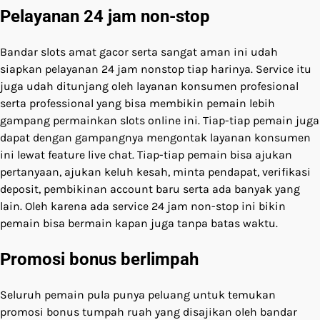
Pelayanan 24 jam non-stop
Bandar slots amat gacor serta sangat aman ini udah
siapkan pelayanan 24 jam nonstop tiap harinya. Service itu
juga udah ditunjang oleh layanan konsumen profesional
serta professional yang bisa membikin pemain lebih
gampang permainkan slots online ini. Tiap-tiap pemain juga
dapat dengan gampangnya mengontak layanan konsumen
ini lewat feature live chat. Tiap-tiap pemain bisa ajukan
pertanyaan, ajukan keluh kesah, minta pendapat, verifikasi
deposit, pembikinan account baru serta ada banyak yang
lain. Oleh karena ada service 24 jam non-stop ini bikin
pemain bisa bermain kapan juga tanpa batas waktu.
Promosi bonus berlimpah
Seluruh pemain pula punya peluang untuk temukan
promosi bonus tumpah ruah yang disajikan oleh bandar