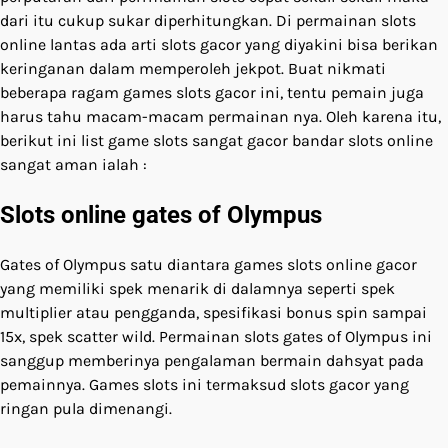
dari itu cukup sukar diperhitungkan. Di permainan slots
online lantas ada arti slots gacor yang diyakini bisa berikan
keringanan dalam memperoleh jekpot. Buat nikmati
beberapa ragam games slots gacor ini, tentu pemain juga
harus tahu macam-macam permainan nya. Oleh karena itu,
berikut ini list game slots sangat gacor bandar slots online
sangat aman ialah :
Slots online gates of Olympus
Gates of Olympus satu diantara games slots online gacor
yang memiliki spek menarik di dalamnya seperti spek
multiplier atau pengganda, spesifikasi bonus spin sampai
15x, spek scatter wild. Permainan slots gates of Olympus ini
sanggup memberinya pengalaman bermain dahsyat pada
pemainnya. Games slots ini termaksud slots gacor yang
ringan pula dimenangi.