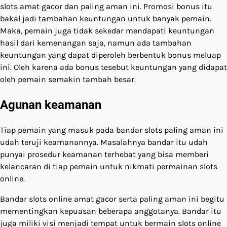
slots amat gacor dan paling aman ini. Promosi bonus itu
bakal jadi tambahan keuntungan untuk banyak pemain.
Maka, pemain juga tidak sekedar mendapati keuntungan
hasil dari kemenangan saja, namun ada tambahan
keuntungan yang dapat diperoleh berbentuk bonus meluap
ini. Oleh karena ada bonus tesebut keuntungan yang didapat
oleh pemain semakin tambah besar.
Agunan keamanan
Tiap pemain yang masuk pada bandar slots paling aman ini
udah teruji keamanannya. Masalahnya bandar itu udah
punyai prosedur keamanan terhebat yang bisa memberi
kelancaran di tiap pemain untuk nikmati permainan slots
online.
Bandar slots online amat gacor serta paling aman ini begitu
mementingkan kepuasan beberapa anggotanya. Bandar itu
juga miliki visi menjadi tempat untuk bermain slots online