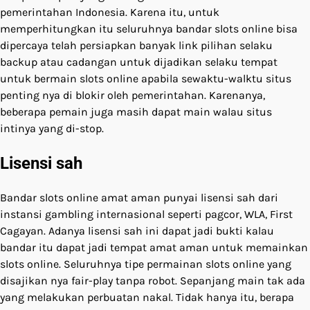
pemerintahan Indonesia. Karena itu, untuk
memperhitungkan itu seluruhnya bandar slots online bisa
dipercaya telah persiapkan banyak link pilihan selaku
backup atau cadangan untuk dijadikan selaku tempat
untuk bermain slots online apabila sewaktu-walktu situs
penting nya di blokir oleh pemerintahan. Karenanya,
beberapa pemain juga masih dapat main walau situs
intinya yang di-stop.
Lisensi sah
Bandar slots online amat aman punyai lisensi sah dari
instansi gambling internasional seperti pagcor, WLA, First
Cagayan. Adanya lisensi sah ini dapat jadi bukti kalau
bandar itu dapat jadi tempat amat aman untuk memainkan
slots online. Seluruhnya tipe permainan slots online yang
disajikan nya fair-play tanpa robot. Sepanjang main tak ada
yang melakukan perbuatan nakal. Tidak hanya itu, berapa