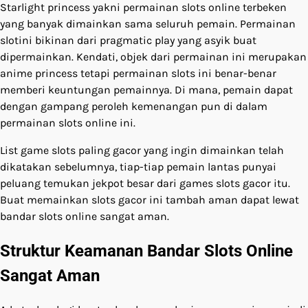
Starlight princess yakni permainan slots online terbeken
yang banyak dimainkan sama seluruh pemain. Permainan
slotini bikinan dari pragmatic play yang asyik buat
dipermainkan. Kendati, objek dari permainan ini merupakan
anime princess tetapi permainan slots ini benar-benar
memberi keuntungan pemainnya. Di mana, pemain dapat
dengan gampang peroleh kemenangan pun di dalam
permainan slots online ini.
List game slots paling gacor yang ingin dimainkan telah
dikatakan sebelumnya, tiap-tiap pemain lantas punyai
peluang temukan jekpot besar dari games slots gacor itu.
Buat memainkan slots gacor ini tambah aman dapat lewat
bandar slots online sangat aman.
Struktur Keamanan Bandar Slots Online
Sangat Aman