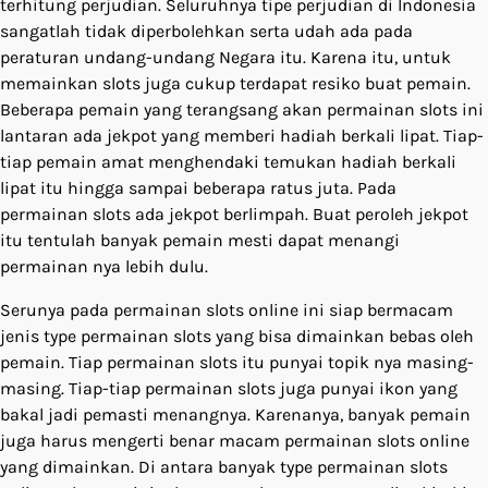
terhitung perjudian. Seluruhnya tipe perjudian di Indonesia
sangatlah tidak diperbolehkan serta udah ada pada
peraturan undang-undang Negara itu. Karena itu, untuk
memainkan slots juga cukup terdapat resiko buat pemain.
Beberapa pemain yang terangsang akan permainan slots ini
lantaran ada jekpot yang memberi hadiah berkali lipat. Tiap-
tiap pemain amat menghendaki temukan hadiah berkali
lipat itu hingga sampai beberapa ratus juta. Pada
permainan slots ada jekpot berlimpah. Buat peroleh jekpot
itu tentulah banyak pemain mesti dapat menangi
permainan nya lebih dulu.
Serunya pada permainan slots online ini siap bermacam
jenis type permainan slots yang bisa dimainkan bebas oleh
pemain. Tiap permainan slots itu punyai topik nya masing-
masing. Tiap-tiap permainan slots juga punyai ikon yang
bakal jadi pemasti menangnya. Karenanya, banyak pemain
juga harus mengerti benar macam permainan slots online
yang dimainkan. Di antara banyak type permainan slots