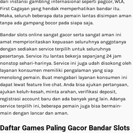
dari instansi gambling internasional seperti pagcor, WLA,
First Cagayan yang hendak memperhatikan bandar itu.
Maka, seluruh beberapa data pemain lantas disimpan aman
tanpa ada gampang bocor pada siapa saja.
Bandar slots online sangat gacor serta sangat aman ini
amat memprioritaskan kepuasan seluruhnya anggotanya
dengan sediakan service terpilih untuk seluruhnya
pesertanya. Service itu lantas bekerja sepanjang 24 jam
nonstop sehari-harinya. Service ini juga udah disokong oleh
layanan konsumen memiliki pengalaman yang siap
menolong pemain. Buat mengabari layanan konsumen ini
dapat lewat feature live chat. Anda bisa ajukan pertanyaan,
ajukan keluh-kesah, minta arahan, verifikasi deposit,
registrasi account baru dan ada banyak yang lain. Adanya
service terpilih ini, beberapa pemain juga bisa bermain-
main dengan lancar dan aman.
Daftar Games Paling Gacor Bandar Slots