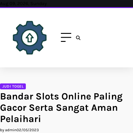
Skip
Aug 09, 2026, Sunday
to
content
JUDI TOGEL
Bandar Slots Online Paling
Gacor Serta Sangat Aman
Pelaihari
by admin
02/05/2023