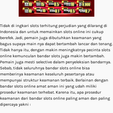
Tidak di ingkari slots terhitung perjudian yang dilarang di
Indonesia dan untuk memainkan slots online ini cukup
berefek. Jadi, pemain juga dibutuhkan keamanan yang
bagus supaya main nya dapat bertambah lancar dan tenang.
Tidak hanya itu, dengan makin meningkatnya pecinta slots
online kemunculan bandar slots juga makin bertambah.
Pemain juga mesti selective dalam penyeleksian bandarnya.
Sebab, tidak seluruhnya bandar slots online bisa
memberinya keamanan keseluruh pesertanya atau
mempunyai struktur keamanan terbaik. Berlainan dengan
bandar slots online amat aman ini yang udah miliki
prosedur keamanan terhebat. Karena itu, apa prosedur
keamanan dari bandar slots online paling aman dan paling
dipercaya yakni :