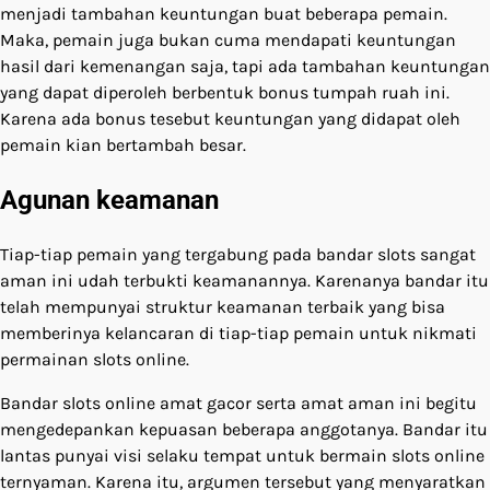
menjadi tambahan keuntungan buat beberapa pemain.
Maka, pemain juga bukan cuma mendapati keuntungan
hasil dari kemenangan saja, tapi ada tambahan keuntungan
yang dapat diperoleh berbentuk bonus tumpah ruah ini.
Karena ada bonus tesebut keuntungan yang didapat oleh
pemain kian bertambah besar.
Agunan keamanan
Tiap-tiap pemain yang tergabung pada bandar slots sangat
aman ini udah terbukti keamanannya. Karenanya bandar itu
telah mempunyai struktur keamanan terbaik yang bisa
memberinya kelancaran di tiap-tiap pemain untuk nikmati
permainan slots online.
Bandar slots online amat gacor serta amat aman ini begitu
mengedepankan kepuasan beberapa anggotanya. Bandar itu
lantas punyai visi selaku tempat untuk bermain slots online
ternyaman. Karena itu, argumen tersebut yang menyaratkan