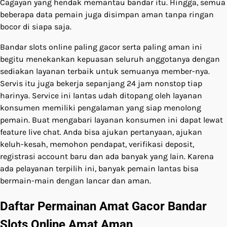
Cagayan yang hendak memantau bandar itu. Hingga, semua
beberapa data pemain juga disimpan aman tanpa ringan
bocor di siapa saja.
Bandar slots online paling gacor serta paling aman ini
begitu menekankan kepuasan seluruh anggotanya dengan
sediakan layanan terbaik untuk semuanya member-nya.
Servis itu juga bekerja sepanjang 24 jam nonstop tiap
harinya. Service ini lantas udah ditopang oleh layanan
konsumen memiliki pengalaman yang siap menolong
pemain. Buat mengabari layanan konsumen ini dapat lewat
feature live chat. Anda bisa ajukan pertanyaan, ajukan
keluh-kesah, memohon pendapat, verifikasi deposit,
registrasi account baru dan ada banyak yang lain. Karena
ada pelayanan terpilih ini, banyak pemain lantas bisa
bermain-main dengan lancar dan aman.
Daftar Permainan Amat Gacor Bandar
Slots Online Amat Aman