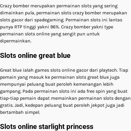
Crazy bomber merupakan permainan slots yang sering
dimainkan pula, permainan slots crazy bomber merupakan
slots gacor dari spadegaming. Permainan slots ini lantas
punya RTP tinggi yakni 96%. Crazy bomber yakni type
permainan slots online yang sengit pun untuk
dipermainkan.
Slots online great blue
Great blue ialah games slots online gacor dari playtech. Tiap
pemain yang masuk ke permainan slots great blue juga
mempunyai peluang buat peroleh kemenangan lebih
gampang. Pada permainan slots ini ada free spin yang buat
tiap-tiap pemain dapat memainkan permainan slots dengan
gratis. Jadi, kedepan peluang buat peroleh jekpot juga jadi
bertambah simpel.
Slots online starlight princess