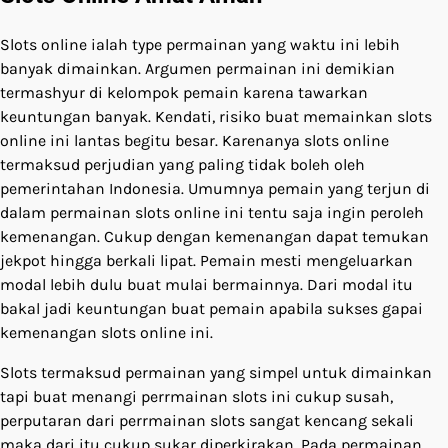
Slots online ialah type permainan yang waktu ini lebih
banyak dimainkan. Argumen permainan ini demikian
termashyur di kelompok pemain karena tawarkan
keuntungan banyak. Kendati, risiko buat memainkan slots
online ini lantas begitu besar. Karenanya slots online
termaksud perjudian yang paling tidak boleh oleh
pemerintahan Indonesia. Umumnya pemain yang terjun di
dalam permainan slots online ini tentu saja ingin peroleh
kemenangan. Cukup dengan kemenangan dapat temukan
jekpot hingga berkali lipat. Pemain mesti mengeluarkan
modal lebih dulu buat mulai bermainnya. Dari modal itu
bakal jadi keuntungan buat pemain apabila sukses gapai
kemenangan slots online ini.
Slots termaksud permainan yang simpel untuk dimainkan
tapi buat menangi perrmainan slots ini cukup susah,
perputaran dari perrmainan slots sangat kencang sekali
maka dari itu cukup sukar diperkirakan. Pada permainan