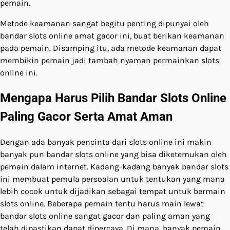
pemain.
Metode keamanan sangat begitu penting dipunyai oleh
bandar slots online amat gacor ini, buat berikan keamanan
pada pemain. Disamping itu, ada metode keamanan dapat
membikin pemain jadi tambah nyaman permainkan slots
online ini.
Mengapa Harus Pilih Bandar Slots Online
Paling Gacor Serta Amat Aman
Dengan ada banyak pencinta dari slots online ini makin
banyak pun bandar slots online yang bisa diketemukan oleh
pemain dalam internet. Kadang-kadang banyak bandar slots
ini membuat pemula persoalan untuk tentukan yang mana
lebih cocok untuk dijadikan sebagai tempat untuk bermain
slots online. Beberapa pemain tentu harus main lewat
bandar slots online sangat gacor dan paling aman yang
telah dipastikan dapat dipercaya. Di mana, banyak pemain