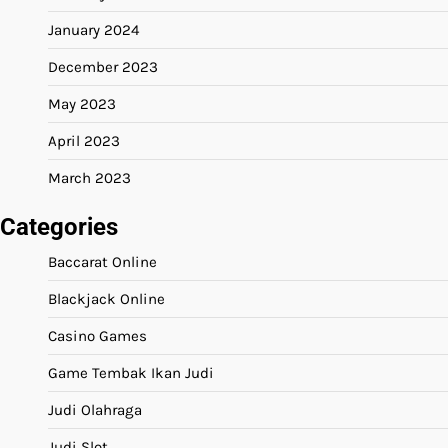
January 2024
December 2023
May 2023
April 2023
March 2023
Categories
Baccarat Online
Blackjack Online
Casino Games
Game Tembak Ikan Judi
Judi Olahraga
Judi Slot