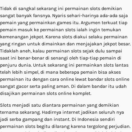
Tidak di sangkal sekarang ini permainan slots demikian
sangat banyak fansnya. Nyaris sehari-harinya ada-ada saja
pemain yang permainkan games itu. Argumen terkuat tiap
pemain masuk ke permainan slots ialah ingin temukan
kemenangan jekpot. Karena slots diakui selaku permainan
yang ringan untuk dimainkan dan menjajakan jekpot besar.
Tidaklah aneh, kalau permainan slots sejak dulu sampai
saat ini benar-benar di senangi oleh tiap-tiap pemain di
penjuru dunia. Untuk sekarang ini permainkan slots lantas
telah lebih simpel, di mana beberapa pemain bisa akses
permainan itu dengan cara online lewat bandar slots online
sangat gacor serta paling aman. Di dalam bandar itu udah
disajikan permainan slots online komplet.
Slots menjadi satu diantara permainan yang demikian
ternama sekarang. Hadirnya internet jadikan seluruh nya
jadi serba gampang dan instant. Di Indonesia sendiri
permainan slots begitu dilarang karena tergolong perjudian.