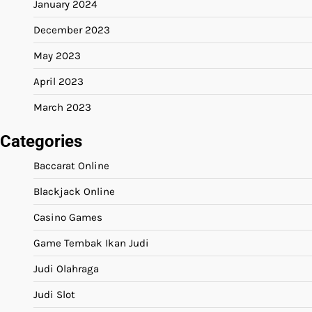
January 2024
December 2023
May 2023
April 2023
March 2023
Categories
Baccarat Online
Blackjack Online
Casino Games
Game Tembak Ikan Judi
Judi Olahraga
Judi Slot