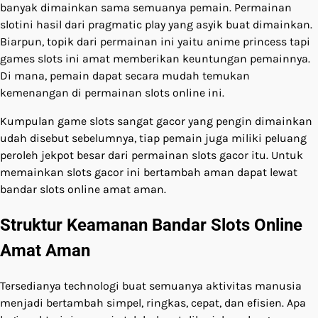
banyak dimainkan sama semuanya pemain. Permainan
slotini hasil dari pragmatic play yang asyik buat dimainkan.
Biarpun, topik dari permainan ini yaitu anime princess tapi
games slots ini amat memberikan keuntungan pemainnya.
Di mana, pemain dapat secara mudah temukan
kemenangan di permainan slots online ini.
Kumpulan game slots sangat gacor yang pengin dimainkan
udah disebut sebelumnya, tiap pemain juga miliki peluang
peroleh jekpot besar dari permainan slots gacor itu. Untuk
memainkan slots gacor ini bertambah aman dapat lewat
bandar slots online amat aman.
Struktur Keamanan Bandar Slots Online
Amat Aman
Tersedianya technologi buat semuanya aktivitas manusia
menjadi bertambah simpel, ringkas, cepat, dan efisien. Apa