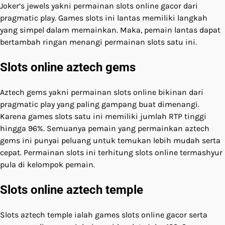
Joker’s jewels yakni permainan slots online gacor dari
pragmatic play. Games slots ini lantas memiliki langkah
yang simpel dalam memainkan. Maka, pemain lantas dapat
bertambah ringan menangi permainan slots satu ini.
Slots online aztech gems
Aztech gems yakni permainan slots online bikinan dari
pragmatic play yang paling gampang buat dimenangi.
Karena games slots satu ini memiliki jumlah RTP tinggi
hingga 96%. Semuanya pemain yang permainkan aztech
gems ini punyai peluang untuk temukan lebih mudah serta
cepat. Permainan slots ini terhitung slots online termashyur
pula di kelompok pemain.
Slots online aztech temple
Slots aztech temple ialah games slots online gacor serta