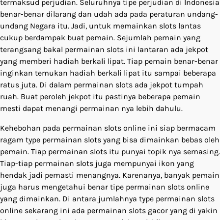
termaksud perjudian. Seluruhnya tipe perjudian di Indonesia
benar-benar dilarang dan udah ada pada peraturan undang-
undang Negara itu. Jadi, untuk memainkan slots lantas
cukup berdampak buat pemain. Sejumlah pemain yang
terangsang bakal permainan slots ini lantaran ada jekpot
yang memberi hadiah berkali lipat. Tiap pemain benar-benar
inginkan temukan hadiah berkali lipat itu sampai beberapa
ratus juta. Di dalam permainan slots ada jekpot tumpah
ruah. Buat peroleh jekpot itu pastinya beberapa pemain
mesti dapat menangi permainan nya lebih dahulu.
Kehebohan pada permainan slots online ini siap bermacam
ragam type permainan slots yang bisa dimainkan bebas oleh
pemain. Tiap permainan slots itu punyai topik nya semasing.
Tiap-tiap permainan slots juga mempunyai ikon yang
hendak jadi pemasti menangnya. Karenanya, banyak pemain
juga harus mengetahui benar tipe permainan slots online
yang dimainkan. Di antara jumlahnya type permainan slots
online sekarang ini ada permainan slots gacor yang di yakin