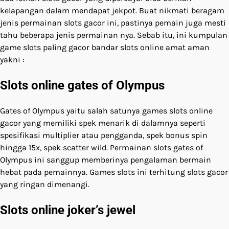
kelapangan dalam mendapat jekpot. Buat nikmati beragam
jenis permainan slots gacor ini, pastinya pemain juga mesti
tahu beberapa jenis permainan nya. Sebab itu, ini kumpulan
game slots paling gacor bandar slots online amat aman
yakni :
Slots online gates of Olympus
Gates of Olympus yaitu salah satunya games slots online
gacor yang memiliki spek menarik di dalamnya seperti
spesifikasi multiplier atau pengganda, spek bonus spin
hingga 15x, spek scatter wild. Permainan slots gates of
Olympus ini sanggup memberinya pengalaman bermain
hebat pada pemainnya. Games slots ini terhitung slots gacor
yang ringan dimenangi.
Slots online joker’s jewel