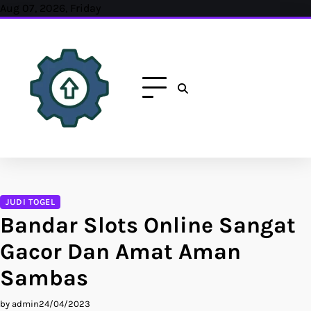
Skip
Aug 07, 2026, Friday
to
content
JUDI TOGEL
Bandar Slots Online Sangat
Gacor Dan Amat Aman
Sambas
by admin
24/04/2023