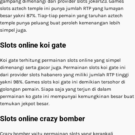
gampang dimenangi dari provider slots joker123. Games
slots aztech temple ini punya jumlah RTP yang lumayan
besar yakni 87%. Tiap-tiap pemain yang taruhan aztech
temple punya peluang buat peroleh kemenangan lebih
simpel juga.
Slots online koi gate
Koi gate terhitung permainan slots online yang simpel
dimenangi serta gacor juga. Permainan slots koi gate ini
dari provider slots habanero yang miliki jumlah RTP tinggi
yakni 98%. Games slots koi gate ini demikian tersohor di
golongan pemain. Siapa saja yang terjun di dalam
permainan ko gate ini mempunyai kemungkinan besar buat
temukan jekpot besar.
Slots online crazy bomber
Crazy bomber yaitu permainan slots yang kerapkali