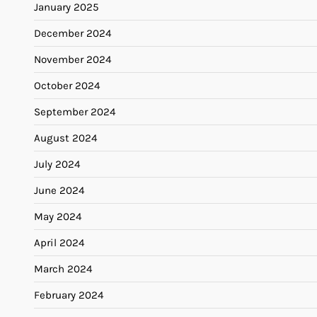
January 2025
December 2024
November 2024
October 2024
September 2024
August 2024
July 2024
June 2024
May 2024
April 2024
March 2024
February 2024