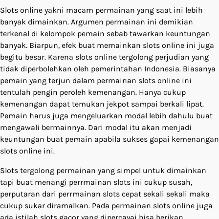
Slots online yakni macam permainan yang saat ini lebih
banyak dimainkan. Argumen permainan ini demikian
terkenal di kelompok pemain sebab tawarkan keuntungan
banyak. Biarpun, efek buat memainkan slots online ini juga
begitu besar. Karena slots online tergolong perjudian yang
tidak diperbolehkan oleh pemerintahan Indonesia. Biasanya
pemain yang terjun dalam permainan slots online ini
tentulah pengin peroleh kemenangan. Hanya cukup
kemenangan dapat temukan jekpot sampai berkali lipat.
Pemain harus juga mengeluarkan modal lebih dahulu buat
mengawali bermainnya. Dari modal itu akan menjadi
keuntungan buat pemain apabila sukses gapai kemenangan
slots online ini.
Slots tergolong permainan yang simpel untuk dimainkan
tapi buat menangi perrmainan slots ini cukup susah,
perputaran dari perrmainan slots cepat sekali sekali maka
cukup sukar diramalkan. Pada permainan slots online juga
ada istilah slots gacor yang dipercayai bisa berikan