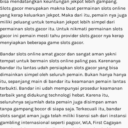
bisa mendatangkan keuntungan jekpot lebih gampang.
Slots gacor merupakan makna buat permainan slots online
yang kerap keluarkan jekpot. Maka dari itu, pemain nya juga
miliki peluang untuk temukan jekpot lebih simpel dari
permainan slots gacor itu. Untuk nikmati permainan slots
gacor ini pemain mesti tahu provider slots gacor nya kerap
menyiapkan beberapa game slots gacor.
Bandar slots online amat gacor dan sangat aman yakni
tempat untuk bermain slots online paling pas. Karenanya
bandar itu lantas udah persiapkan slots gacor yang bisa
dimainkan simpel oleh seluruh pemain. Bukan hanya hanya
itu, sepanjang main di bandar itu keamanan pemain lantas
terbukti. Bandar ini udah mempunyai prosedur keamanan
terbaik yang didukung technologi hebat. Karena itu,
seluruhnya sejumlah data pemain juga disimpan aman
tanpa gampang bocor di siapa saja. Terkecuali itu, bandar
slots sangat aman juga telah miliki lisensi sah dari instansi
gambling internasional seperti pagcor, WLA, First Cagayan