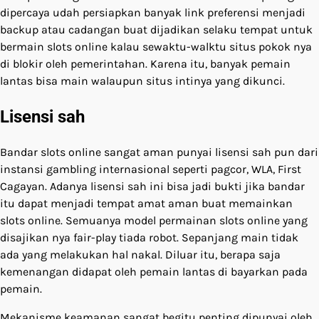
dipercaya udah persiapkan banyak link preferensi menjadi
backup atau cadangan buat dijadikan selaku tempat untuk
bermain slots online kalau sewaktu-walktu situs pokok nya
di blokir oleh pemerintahan. Karena itu, banyak pemain
lantas bisa main walaupun situs intinya yang dikunci.
Lisensi sah
Bandar slots online sangat aman punyai lisensi sah pun dari
instansi gambling internasional seperti pagcor, WLA, First
Cagayan. Adanya lisensi sah ini bisa jadi bukti jika bandar
itu dapat menjadi tempat amat aman buat memainkan
slots online. Semuanya model permainan slots online yang
disajikan nya fair-play tiada robot. Sepanjang main tidak
ada yang melakukan hal nakal. Diluar itu, berapa saja
kemenangan didapat oleh pemain lantas di bayarkan pada
pemain.
Mekanisme keamanan sangat begitu penting dipunyai oleh