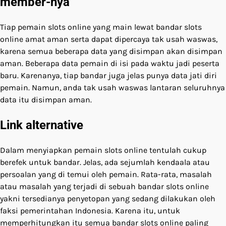
member-nya
Tiap pemain slots online yang main lewat bandar slots
online amat aman serta dapat dipercaya tak usah waswas,
karena semua beberapa data yang disimpan akan disimpan
aman. Beberapa data pemain di isi pada waktu jadi peserta
baru. Karenanya, tiap bandar juga jelas punya data jati diri
pemain. Namun, anda tak usah waswas lantaran seluruhnya
data itu disimpan aman.
Link alternative
Dalam menyiapkan pemain slots online tentulah cukup
berefek untuk bandar. Jelas, ada sejumlah kendaala atau
persoalan yang di temui oleh pemain. Rata-rata, masalah
atau masalah yang terjadi di sebuah bandar slots online
yakni tersedianya penyetopan yang sedang dilakukan oleh
faksi pemerintahan Indonesia. Karena itu, untuk
memperhitungkan itu semua bandar slots online paling