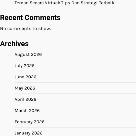
Teman Secara Virtual: Tips Dan Strategi Terbaik
Recent Comments
No comments to show.
Archives
August 2026
July 2026
June 2026
May 2026
April 2026
March 2026
February 2026
January 2026