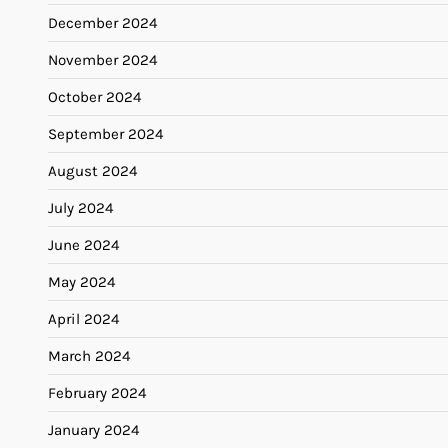
December 2024
November 2024
October 2024
September 2024
August 2024
July 2024
June 2024
May 2024
April 2024
March 2024
February 2024
January 2024