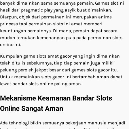
banyak dimainkan sama semuanya pemain. Games slotini
hasil dari pragmatic play yang asyik buat dimainkan.
Biarpun, objek dari permainan ini merupakan anime
princess tapi permainan slots ini amat memberi
keuntungan pemainnya. Di mana, pemain dapat secara
mudah temukan kemenangan pula pada permainan slots
online ini.
Kumpulan game slots amat gacor yang ingin dimainkan
telah ditulis sebelumnya, tiap-tiap pemain juga miliki
peluang peroleh jekpot besar dari games slots gacor itu.
Untuk memainkan slots gacor ini bertambah aman dapat
lewat bandar slots online paling aman.
Mekanisme Keamanan Bandar Slots
Online Sangat Aman
Ada tehnologi bikin semuanya pekerjaan manusia menjadi