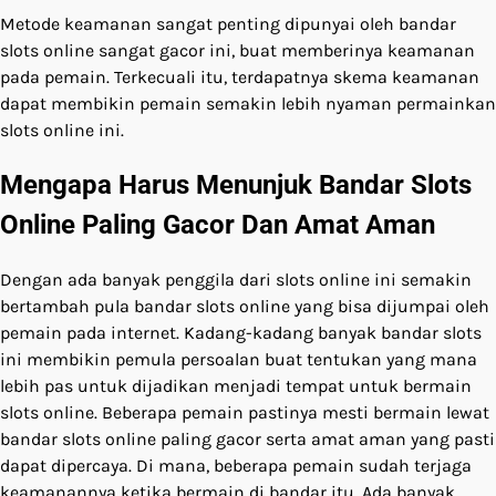
Metode keamanan sangat penting dipunyai oleh bandar
slots online sangat gacor ini, buat memberinya keamanan
pada pemain. Terkecuali itu, terdapatnya skema keamanan
dapat membikin pemain semakin lebih nyaman permainkan
slots online ini.
Mengapa Harus Menunjuk Bandar Slots
Online Paling Gacor Dan Amat Aman
Dengan ada banyak penggila dari slots online ini semakin
bertambah pula bandar slots online yang bisa dijumpai oleh
pemain pada internet. Kadang-kadang banyak bandar slots
ini membikin pemula persoalan buat tentukan yang mana
lebih pas untuk dijadikan menjadi tempat untuk bermain
slots online. Beberapa pemain pastinya mesti bermain lewat
bandar slots online paling gacor serta amat aman yang pasti
dapat dipercaya. Di mana, beberapa pemain sudah terjaga
keamanannya ketika bermain di bandar itu. Ada banyak