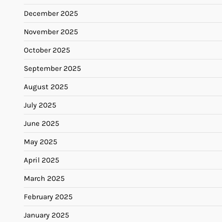
December 2025
November 2025
October 2025
September 2025
August 2025
July 2025
June 2025
May 2025
April 2025
March 2025
February 2025
January 2025