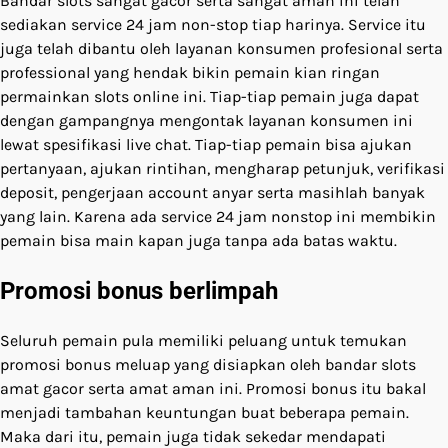
Bandar slots sangat gacor serta sangat aman ini telah
sediakan service 24 jam non-stop tiap harinya. Service itu
juga telah dibantu oleh layanan konsumen profesional serta
professional yang hendak bikin pemain kian ringan
permainkan slots online ini. Tiap-tiap pemain juga dapat
dengan gampangnya mengontak layanan konsumen ini
lewat spesifikasi live chat. Tiap-tiap pemain bisa ajukan
pertanyaan, ajukan rintihan, mengharap petunjuk, verifikasi
deposit, pengerjaan account anyar serta masihlah banyak
yang lain. Karena ada service 24 jam nonstop ini membikin
pemain bisa main kapan juga tanpa ada batas waktu.
Promosi bonus berlimpah
Seluruh pemain pula memiliki peluang untuk temukan
promosi bonus meluap yang disiapkan oleh bandar slots
amat gacor serta amat aman ini. Promosi bonus itu bakal
menjadi tambahan keuntungan buat beberapa pemain.
Maka dari itu, pemain juga tidak sekedar mendapati