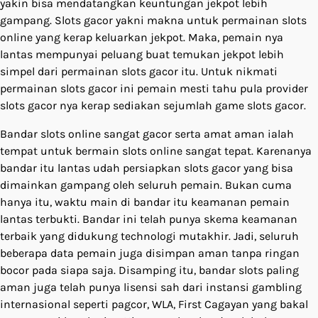
yakin bisa mendatangkan keuntungan jekpot lebih
gampang. Slots gacor yakni makna untuk permainan slots
online yang kerap keluarkan jekpot. Maka, pemain nya
lantas mempunyai peluang buat temukan jekpot lebih
simpel dari permainan slots gacor itu. Untuk nikmati
permainan slots gacor ini pemain mesti tahu pula provider
slots gacor nya kerap sediakan sejumlah game slots gacor.
Bandar slots online sangat gacor serta amat aman ialah
tempat untuk bermain slots online sangat tepat. Karenanya
bandar itu lantas udah persiapkan slots gacor yang bisa
dimainkan gampang oleh seluruh pemain. Bukan cuma
hanya itu, waktu main di bandar itu keamanan pemain
lantas terbukti. Bandar ini telah punya skema keamanan
terbaik yang didukung technologi mutakhir. Jadi, seluruh
beberapa data pemain juga disimpan aman tanpa ringan
bocor pada siapa saja. Disamping itu, bandar slots paling
aman juga telah punya lisensi sah dari instansi gambling
internasional seperti pagcor, WLA, First Cagayan yang bakal