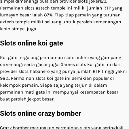
simpel dimenangi pula dari provider slots joker123.
Permainan slots aztech temple ini miliki jumlah RTP yang
lumayan besar ialah 87%. Tiap-tiap pemain yang taruhan
aztech temple miliki peluang untuk peroleh kemenangan
lebih simpel juga.
Slots online koi gate
Koi gate tergolong permainan slots online yang gampang
dimenangi serta gacor juga. Games slots koi gate ini dari
provider slots habanero yang punya jumlah RTP tinggi yakni
98%. Permainan slots koi gate ini demikian populer di
kelompok pemain. Siapa saja yang terjun di dalam
permainan mati gate ini mempunyai kesempatan besar
buat peroleh jekpot besar.
Slots online crazy bomber
Crazy bomber merupakan permainan slots yang seringkali