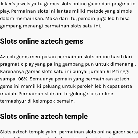
Joker’s jewels yaitu games slots online gacor dari pragmatic
play. Permainan slots ini lantas miliki metode yang simple
dalam memainkan. Maka dari itu, pemain juga lebih bisa
gampang menangi permainan slots satu ini.
Slots online aztech gems
Aztech gems merupakan permainan slots online hasil dari
pragmatic play yang paling gampang pun untuk dimenangi.
Karenanya games slots satu ini punyai jumlah RTP tinggi
sampai 96%. Semuanya pemain yang permainkan aztech
gems ini memiliki peluang untuk peroleh lebih cepat serta
mudah. Permainan slots ini tergolong slots online
termashyur di kelompok pemain.
Slots online aztech temple
Slots aztech temple yakni permainan slots online gacor serta