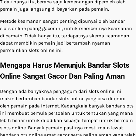
Tidak hanya itu, berapa saja kemenangan diperoleh oleh
pemain juga langsung di bayarkan pada pemain.
Metode keamanan sangat penting dipunyai oleh bandar
slots online paling gacor ini, untuk memberinya keamanan
di pemain. Tidak hanya itu, terdapatnya skema keamanan
dapat membikin pemain jadi bertambah nyaman
permainkan slots online ini.
Mengapa Harus Menunjuk Bandar Slots
Online Sangat Gacor Dan Paling Aman
Dengan ada banyaknya pengagum dari slots online ini
makin bertambah bandar slots online yang bisa ditemui
oleh pemain pada internet. Kadangkala banyak bandar slots
ini membuat pemula persoalan untuk tentukan yang mana
lebih benar untuk dijadikan sebagai tempat untuk bermain
slots online. Banyak pemain pastinya mesti main lewat
bandar slots online amat gacor serta paling aman yang telah