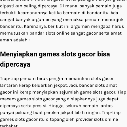
dipastikan paling dipercaya. Di mana, banyak pemain juga
terbukti keamanannya ketika bermain di bandar itu. Ada
sangat banyak argumen yang memaksa pemain menunjuk
bandar itu. Karenanya, berikut ini argumen mengapa harus
memutuskan bandar slots online sangat gacor serta amat
aman adalah :
Menyiapkan games slots gacor bisa
dipercaya
Tiap-tiap pemain terus pengin memainkan slots gacor
lantaran kerap keluarkan jekpot. Jadi, bandar slots amat
gacor ini kerap menyiapkan sejumlah game slots gacor. Tiap
macam games slots gacor yang disiapkannya juga dapat
dipercaya serta presisi. Hingga, seluruh pemain lantas
punyai peluang buat peroleh jekpot lebih ringan. Tiap-tiap
games slots gacor itu ditopang oleh provider slots online
terhebat.