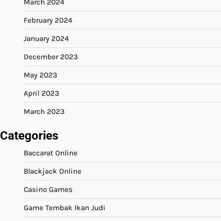
March 2024
February 2024
January 2024
December 2023
May 2023
April 2023
March 2023
Categories
Baccarat Online
Blackjack Online
Casino Games
Game Tembak Ikan Judi