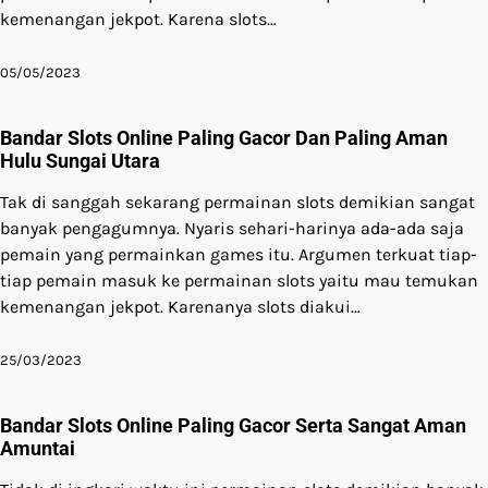
kemenangan jekpot. Karena slots…
05/05/2023
Bandar Slots Online Paling Gacor Dan Paling Aman
Hulu Sungai Utara
Tak di sanggah sekarang permainan slots demikian sangat
banyak pengagumnya. Nyaris sehari-harinya ada-ada saja
pemain yang permainkan games itu. Argumen terkuat tiap-
tiap pemain masuk ke permainan slots yaitu mau temukan
kemenangan jekpot. Karenanya slots diakui…
25/03/2023
Bandar Slots Online Paling Gacor Serta Sangat Aman
Amuntai