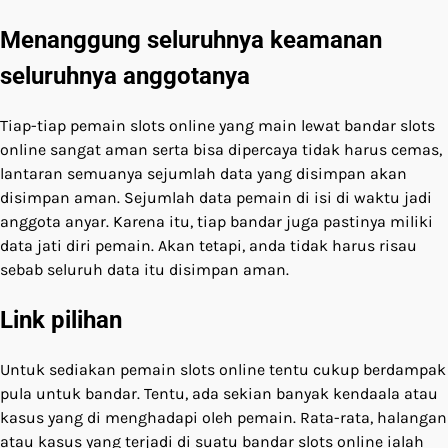
Menanggung seluruhnya keamanan
seluruhnya anggotanya
Tiap-tiap pemain slots online yang main lewat bandar slots
online sangat aman serta bisa dipercaya tidak harus cemas,
lantaran semuanya sejumlah data yang disimpan akan
disimpan aman. Sejumlah data pemain di isi di waktu jadi
anggota anyar. Karena itu, tiap bandar juga pastinya miliki
data jati diri pemain. Akan tetapi, anda tidak harus risau
sebab seluruh data itu disimpan aman.
Link pilihan
Untuk sediakan pemain slots online tentu cukup berdampak
pula untuk bandar. Tentu, ada sekian banyak kendaala atau
kasus yang di menghadapi oleh pemain. Rata-rata, halangan
atau kasus yang terjadi di suatu bandar slots online ialah