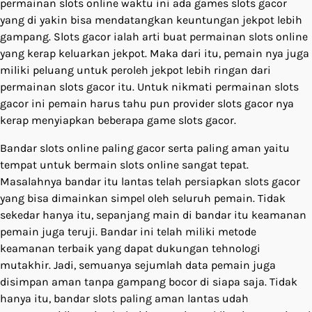
permainan slots online waktu ini ada games slots gacor
yang di yakin bisa mendatangkan keuntungan jekpot lebih
gampang. Slots gacor ialah arti buat permainan slots online
yang kerap keluarkan jekpot. Maka dari itu, pemain nya juga
miliki peluang untuk peroleh jekpot lebih ringan dari
permainan slots gacor itu. Untuk nikmati permainan slots
gacor ini pemain harus tahu pun provider slots gacor nya
kerap menyiapkan beberapa game slots gacor.
Bandar slots online paling gacor serta paling aman yaitu
tempat untuk bermain slots online sangat tepat.
Masalahnya bandar itu lantas telah persiapkan slots gacor
yang bisa dimainkan simpel oleh seluruh pemain. Tidak
sekedar hanya itu, sepanjang main di bandar itu keamanan
pemain juga teruji. Bandar ini telah miliki metode
keamanan terbaik yang dapat dukungan tehnologi
mutakhir. Jadi, semuanya sejumlah data pemain juga
disimpan aman tanpa gampang bocor di siapa saja. Tidak
hanya itu, bandar slots paling aman lantas udah