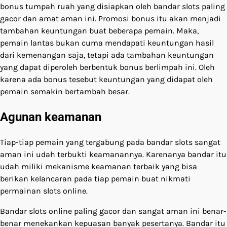
bonus tumpah ruah yang disiapkan oleh bandar slots paling
gacor dan amat aman ini. Promosi bonus itu akan menjadi
tambahan keuntungan buat beberapa pemain. Maka,
pemain lantas bukan cuma mendapati keuntungan hasil
dari kemenangan saja, tetapi ada tambahan keuntungan
yang dapat diperoleh berbentuk bonus berlimpah ini. Oleh
karena ada bonus tesebut keuntungan yang didapat oleh
pemain semakin bertambah besar.
Agunan keamanan
Tiap-tiap pemain yang tergabung pada bandar slots sangat
aman ini udah terbukti keamanannya. Karenanya bandar itu
udah miliki mekanisme keamanan terbaik yang bisa
berikan kelancaran pada tiap pemain buat nikmati
permainan slots online.
Bandar slots online paling gacor dan sangat aman ini benar-
benar menekankan kepuasan banyak pesertanya. Bandar itu