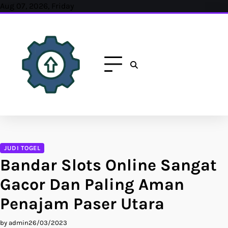
Skip
Aug 07, 2026, Friday
to
content
JUDI TOGEL
Bandar Slots Online Sangat
Gacor Dan Paling Aman
Penajam Paser Utara
by admin
26/03/2023