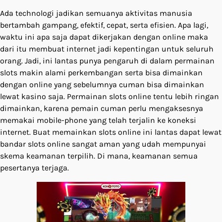
Ada technologi jadikan semuanya aktivitas manusia
bertambah gampang, efektif, cepat, serta efisien. Apa lagi,
waktu ini apa saja dapat dikerjakan dengan online maka
dari itu membuat internet jadi kepentingan untuk seluruh
orang. Jadi, ini lantas punya pengaruh di dalam permainan
slots makin alami perkembangan serta bisa dimainkan
dengan online yang sebelumnya cuman bisa dimainkan
lewat kasino saja. Permainan slots online tentu lebih ringan
dimainkan, karena pemain cuman perlu mengaksesnya
memakai mobile-phone yang telah terjalin ke koneksi
internet. Buat memainkan slots online ini lantas dapat lewat
bandar slots online sangat aman yang udah mempunyai
skema keamanan terpilih. Di mana, keamanan semua
pesertanya terjaga.