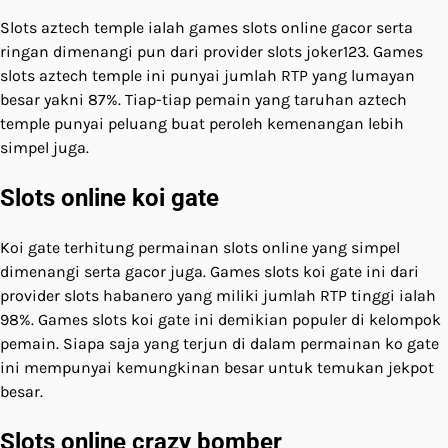
Slots aztech temple ialah games slots online gacor serta
ringan dimenangi pun dari provider slots joker123. Games
slots aztech temple ini punyai jumlah RTP yang lumayan
besar yakni 87%. Tiap-tiap pemain yang taruhan aztech
temple punyai peluang buat peroleh kemenangan lebih
simpel juga.
Slots online koi gate
Koi gate terhitung permainan slots online yang simpel
dimenangi serta gacor juga. Games slots koi gate ini dari
provider slots habanero yang miliki jumlah RTP tinggi ialah
98%. Games slots koi gate ini demikian populer di kelompok
pemain. Siapa saja yang terjun di dalam permainan ko gate
ini mempunyai kemungkinan besar untuk temukan jekpot
besar.
Slots online crazy bomber