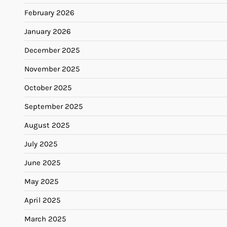
February 2026
January 2026
December 2025
November 2025
October 2025
September 2025
August 2025
July 2025
June 2025
May 2025
April 2025
March 2025