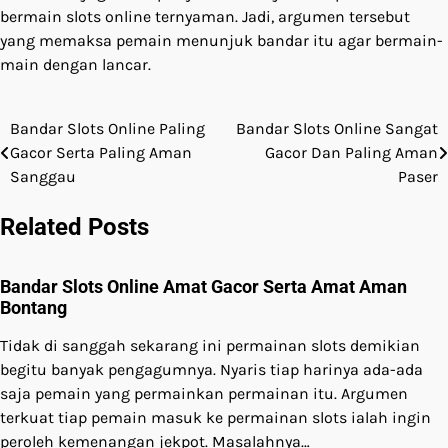
bermain slots online ternyaman. Jadi, argumen tersebut
yang memaksa pemain menunjuk bandar itu agar bermain-
main dengan lancar.
Bandar Slots Online Paling
Bandar Slots Online Sangat
Post
Gacor Serta Paling Aman
Gacor Dan Paling Aman
navigation
Sanggau
Paser
Related Posts
Bandar Slots Online Amat Gacor Serta Amat Aman
Bontang
Tidak di sanggah sekarang ini permainan slots demikian
begitu banyak pengagumnya. Nyaris tiap harinya ada-ada
saja pemain yang permainkan permainan itu. Argumen
terkuat tiap pemain masuk ke permainan slots ialah ingin
peroleh kemenangan jekpot. Masalahnya…