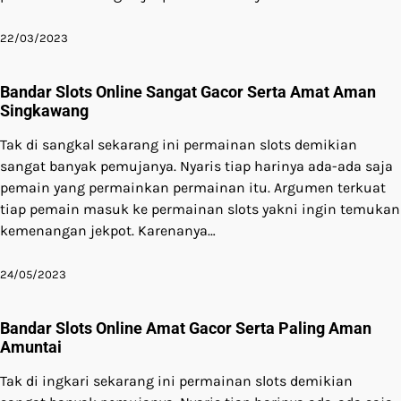
22/03/2023
Bandar Slots Online Sangat Gacor Serta Amat Aman
Singkawang
Tak di sangkal sekarang ini permainan slots demikian
sangat banyak pemujanya. Nyaris tiap harinya ada-ada saja
pemain yang permainkan permainan itu. Argumen terkuat
tiap pemain masuk ke permainan slots yakni ingin temukan
kemenangan jekpot. Karenanya…
24/05/2023
Bandar Slots Online Amat Gacor Serta Paling Aman
Amuntai
Tak di ingkari sekarang ini permainan slots demikian