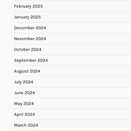
February 2025
January 2025
December 2024
November 2024
October 2024
September 2024
August 2024
July 2024
June 2024
May 2024
April 2024
March 2024