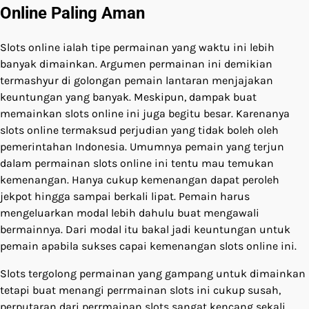
Online Paling Aman
Slots online ialah tipe permainan yang waktu ini lebih
banyak dimainkan. Argumen permainan ini demikian
termashyur di golongan pemain lantaran menjajakan
keuntungan yang banyak. Meskipun, dampak buat
memainkan slots online ini juga begitu besar. Karenanya
slots online termaksud perjudian yang tidak boleh oleh
pemerintahan Indonesia. Umumnya pemain yang terjun
dalam permainan slots online ini tentu mau temukan
kemenangan. Hanya cukup kemenangan dapat peroleh
jekpot hingga sampai berkali lipat. Pemain harus
mengeluarkan modal lebih dahulu buat mengawali
bermainnya. Dari modal itu bakal jadi keuntungan untuk
pemain apabila sukses capai kemenangan slots online ini.
Slots tergolong permainan yang gampang untuk dimainkan
tetapi buat menangi perrmainan slots ini cukup susah,
perputaran dari perrmainan slots sangat kencang sekali