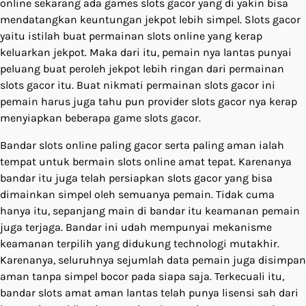
online sekarang ada games slots gacor yang di yakin bisa
mendatangkan keuntungan jekpot lebih simpel. Slots gacor
yaitu istilah buat permainan slots online yang kerap
keluarkan jekpot. Maka dari itu, pemain nya lantas punyai
peluang buat peroleh jekpot lebih ringan dari permainan
slots gacor itu. Buat nikmati permainan slots gacor ini
pemain harus juga tahu pun provider slots gacor nya kerap
menyiapkan beberapa game slots gacor.
Bandar slots online paling gacor serta paling aman ialah
tempat untuk bermain slots online amat tepat. Karenanya
bandar itu juga telah persiapkan slots gacor yang bisa
dimainkan simpel oleh semuanya pemain. Tidak cuma
hanya itu, sepanjang main di bandar itu keamanan pemain
juga terjaga. Bandar ini udah mempunyai mekanisme
keamanan terpilih yang didukung technologi mutakhir.
Karenanya, seluruhnya sejumlah data pemain juga disimpan
aman tanpa simpel bocor pada siapa saja. Terkecuali itu,
bandar slots amat aman lantas telah punya lisensi sah dari