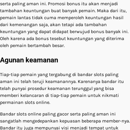
serta paling aman ini. Promosi bonus itu akan menjadi
tambahan keuntungan buat banyak pemain. Maka dari itu,
pemain lantas tidak cuma memperoleh keuntungan hasil
dari kemenangan saja, akan tetapi ada tambahan
keuntungan yang dapat didapat berwujud bonus banyak ini.
Oleh karena ada bonus tesebut keuntungan yang diterima
oleh pemain bertambah besar.
Agunan keamanan
Tiap-tiap pemain yang tergabung di bandar slots paling
aman ini telah teruji keamanannya. Karenanya bandar itu
telah punyai prosedur keamanan terunggul yang bisa
memberi kelancaran di tiap-tiap pemain untuk nikmati
permainan slots online.
Bandar slots online paling gacor serta paling aman ini
sangatlah mengedepankan kepuasan beberapa member-nya.
Bandar itu juga mempunyai visi menjadi tempat untuk