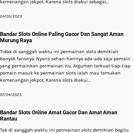
kemenangan jekpot. Karena slots diakui sebagai…
24/05/2023
Bandar Slots Online Paling Gacor Dan Sangat Aman
Murung Raya
Tidak di sanggah waktu ini permainan slots demikian
banyak fansnya. Nyaris sehari-harinya ada-ada saja pemain
yang permainkan permainan itu. Argumen terkuat tiap-tiap
pemain masuk ke permainan slots ialah mau temukan
kemenangan jekpot. Karena slots diakui…
07/04/2023
Bandar Slots Online Amat Gacor Dan Amat Aman
Rantau
Tak di sanggah waktu ini permainan slots demikian begitu