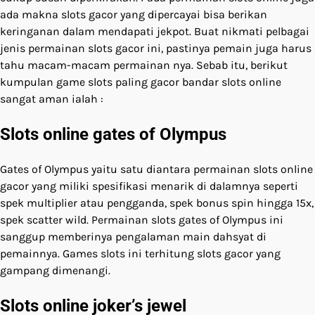
ada makna slots gacor yang dipercayai bisa berikan
keringanan dalam mendapati jekpot. Buat nikmati pelbagai
jenis permainan slots gacor ini, pastinya pemain juga harus
tahu macam-macam permainan nya. Sebab itu, berikut
kumpulan game slots paling gacor bandar slots online
sangat aman ialah :
Slots online gates of Olympus
Gates of Olympus yaitu satu diantara permainan slots online
gacor yang miliki spesifikasi menarik di dalamnya seperti
spek multiplier atau pengganda, spek bonus spin hingga 15x,
spek scatter wild. Permainan slots gates of Olympus ini
sanggup memberinya pengalaman main dahsyat di
pemainnya. Games slots ini terhitung slots gacor yang
gampang dimenangi.
Slots online joker’s jewel