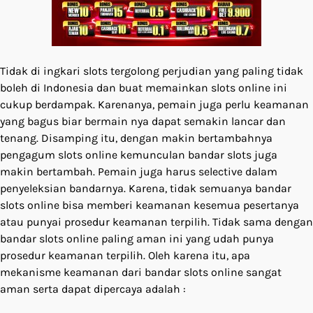
Tidak di ingkari slots tergolong perjudian yang paling tidak
boleh di Indonesia dan buat memainkan slots online ini
cukup berdampak. Karenanya, pemain juga perlu keamanan
yang bagus biar bermain nya dapat semakin lancar dan
tenang. Disamping itu, dengan makin bertambahnya
pengagum slots online kemunculan bandar slots juga
makin bertambah. Pemain juga harus selective dalam
penyeleksian bandarnya. Karena, tidak semuanya bandar
slots online bisa memberi keamanan kesemua pesertanya
atau punyai prosedur keamanan terpilih. Tidak sama dengan
bandar slots online paling aman ini yang udah punya
prosedur keamanan terpilih. Oleh karena itu, apa
mekanisme keamanan dari bandar slots online sangat
aman serta dapat dipercaya adalah :