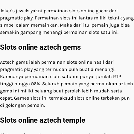
Joker’s jewels yakni permainan slots online gacor dari
pragmatic play. Permainan slots ini lantas miliki teknik yang
simpel dalam memainkan. Maka dari itu, pemain juga bisa
semakin gampang menangi permainan slots satu ini.
Slots online aztech gems
Aztech gems ialah permainan slots online hasil dari
pragmatic play yang termudah pula buat dimenangi.
Karenanya permainan slots satu ini punyai jumlah RTP
tinggi hingga 96%. Seluruh pemain yang permainkan aztech
gems ini miliki peluang buat peroleh lebih mudah serta
cepat. Games slots ini termaksud slots online terbeken pun
di golongan pemain.
Slots online aztech temple