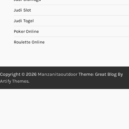
Judi Slot
Judi Togel
Poker Online
Roulette Online
Copyright © 2026
Manzanitaoutdoor
Theme: Great Blog By
Artify Themes
.