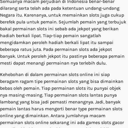
Semuanya macam perjudian di Indonesia benar-benar
dilarang serta telah ada pada ketentuan undang-undang
Negara itu. Karenanya, untuk memainkan slots juga cukup
berefek pula untuk pemain. Sejumlah pemain yang terbujuk
bakal permainan slots ini sebab ada jekpot yang berikan
hadiah berkali lipat. Tiap-tiap pemain sangatlah
mengidamkan peroleh hadiah berkali lipat itu sampai
beberapa ratus juta. Pada permainan slots ada jekpot
banyak. Untuk peroleh jekpot itu pastinya beberapa pemain
mesti dapat menangi permainan nya terlebih dulu.
Kehebohan di dalam permainan slots online ini siap
beragam ragam tipe permainan slots yang bisa dimainkan
bebas oleh pemain. Tiap permainan slots itu punyai objek
nya masing-masing. Tiap permainan slots lantas punya
lambang yang bisa jadi pemasti menangnya. Jadi, banyak
pemain lantas harus mengerti benar type permainan slots
online yang dimainkan. Antara jumlahnya macam
permainan slots online sekarang ini ada games slots gacor