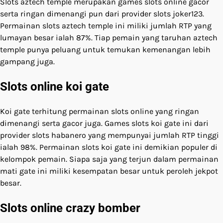
Slots aztech temple merupakan games slots online gacor
serta ringan dimenangi pun dari provider slots joker123.
Permainan slots aztech temple ini miliki jumlah RTP yang
lumayan besar ialah 87%. Tiap pemain yang taruhan aztech
temple punya peluang untuk temukan kemenangan lebih
gampang juga.
Slots online koi gate
Koi gate terhitung permainan slots online yang ringan
dimenangi serta gacor juga. Games slots koi gate ini dari
provider slots habanero yang mempunyai jumlah RTP tinggi
ialah 98%. Permainan slots koi gate ini demikian populer di
kelompok pemain. Siapa saja yang terjun dalam permainan
mati gate ini miliki kesempatan besar untuk peroleh jekpot
besar.
Slots online crazy bomber