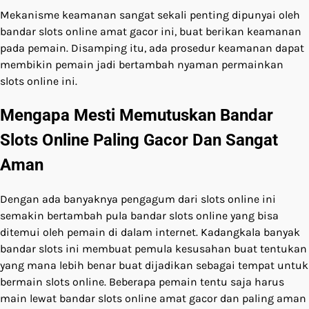
Mekanisme keamanan sangat sekali penting dipunyai oleh
bandar slots online amat gacor ini, buat berikan keamanan
pada pemain. Disamping itu, ada prosedur keamanan dapat
membikin pemain jadi bertambah nyaman permainkan
slots online ini.
Mengapa Mesti Memutuskan Bandar
Slots Online Paling Gacor Dan Sangat
Aman
Dengan ada banyaknya pengagum dari slots online ini
semakin bertambah pula bandar slots online yang bisa
ditemui oleh pemain di dalam internet. Kadangkala banyak
bandar slots ini membuat pemula kesusahan buat tentukan
yang mana lebih benar buat dijadikan sebagai tempat untuk
bermain slots online. Beberapa pemain tentu saja harus
main lewat bandar slots online amat gacor dan paling aman