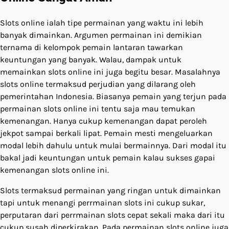
Slots online ialah tipe permainan yang waktu ini lebih
banyak dimainkan. Argumen permainan ini demikian
ternama di kelompok pemain lantaran tawarkan
keuntungan yang banyak. Walau, dampak untuk
memainkan slots online ini juga begitu besar. Masalahnya
slots online termaksud perjudian yang dilarang oleh
pemerintahan Indonesia. Biasanya pemain yang terjun pada
permainan slots online ini tentu saja mau temukan
kemenangan. Hanya cukup kemenangan dapat peroleh
jekpot sampai berkali lipat. Pemain mesti mengeluarkan
modal lebih dahulu untuk mulai bermainnya. Dari modal itu
bakal jadi keuntungan untuk pemain kalau sukses gapai
kemenangan slots online ini.
Slots termaksud permainan yang ringan untuk dimainkan
tapi untuk menangi perrmainan slots ini cukup sukar,
perputaran dari perrmainan slots cepat sekali maka dari itu
cukup susah diperkirakan. Pada permainan slots online juga