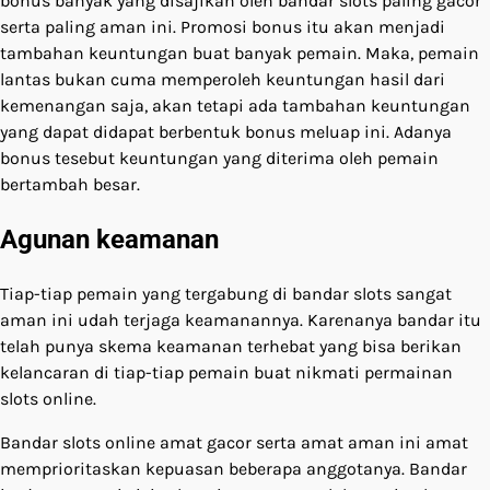
bonus banyak yang disajikan oleh bandar slots paling gacor
serta paling aman ini. Promosi bonus itu akan menjadi
tambahan keuntungan buat banyak pemain. Maka, pemain
lantas bukan cuma memperoleh keuntungan hasil dari
kemenangan saja, akan tetapi ada tambahan keuntungan
yang dapat didapat berbentuk bonus meluap ini. Adanya
bonus tesebut keuntungan yang diterima oleh pemain
bertambah besar.
Agunan keamanan
Tiap-tiap pemain yang tergabung di bandar slots sangat
aman ini udah terjaga keamanannya. Karenanya bandar itu
telah punya skema keamanan terhebat yang bisa berikan
kelancaran di tiap-tiap pemain buat nikmati permainan
slots online.
Bandar slots online amat gacor serta amat aman ini amat
memprioritaskan kepuasan beberapa anggotanya. Bandar