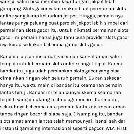
yang di yakin bisa memberi keuntungan jekpot lebih
gampang. Slots gacor yakni makna buat permainan slots
online yang kerap keluarkan jekpot. Hingga, pemain nya
lantas punya peluang buat peroleh jekpot lebih simpel dari
permainan slots gacor itu. Untuk nikmati permainan slots
gacor ini pemain harus juga tahu pula provider slots gacor
nya kerap sediakan beberapa game slots gacor.
Bandar slots online amat gacor dan sangat aman yakni
tempat untuk bermain slots online sangat tepat. Karena
bandar itu juga udah persiapkan slots gacor yang bisa
dimainkan ringan oleh seluruh pemain. Bukan sekedar
hanya itu, waktu main di bandar itu keamanan pemain
lantas teruji. Bandar ini telah punyai skema keamanan
terpilih yang didukung technologi modern. Karena itu,
seluruhnya beberapa data pemain lantas disimpan aman
tanpa ringan bocor di siapa saja. Disamping itu, bandar
slots amat aman lantas telah mempunyai lisensi sah dari
instansi gambling internasional seperti pagcor, WLA, First