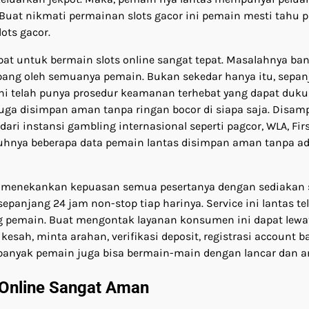
. Buat nikmati permainan slots gacor ini pemain mesti tahu p
ots gacor.
pat untuk bermain slots online sangat tepat. Masalahnya ban
mpang oleh semuanya pemain. Bukan sekedar hanya itu, sepa
ini telah punya prosedur keamanan terhebat yang dapat duk
uga disimpan aman tanpa ringan bocor di siapa saja. Disamp
ri instansi gambling internasional seperti pagcor, WLA, Fir
ruhnya beberapa data pemain lantas disimpan aman tanpa a
at menekankan kepuasan semua pesertanya dengan sediakan 
epanjang 24 jam non-stop tiap harinya. Service ini lantas te
g pemain. Buat mengontak layanan konsumen ini dapat lewa
kesah, minta arahan, verifikasi deposit, registrasi account b
i, banyak pemain juga bisa bermain-main dengan lancar dan 
 Online Sangat Aman