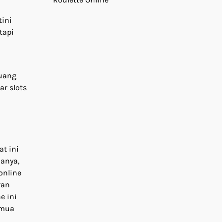
tini
tapi
luang
ar slots
at ini
nanya,
online
ran
e ini
emua