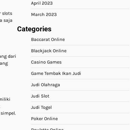
April 2023
 slots
March 2023
a saja
Categories
Baccarat Online
Blackjack Online
ang dari
Casino Games
yang
Game Tembak Ikan Judi
Judi Olahraga
Judi Slot
iliki
t
Judi Togel
 simpel.
Poker Online
Roulette Online