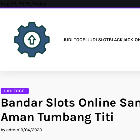
Skip
Aug 07, 2026, Friday
to
content
JUDI TOGEL
JUDI SLOT
BLACKJACK O
JUDI TOGEL
Bandar Slots Online Sa
Aman Tumbang Titi
by admin
19/04/2023