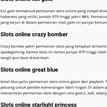
Koi gate termaksud permainan slots online yang simpel dimena
habanero yang miliki jumlah RTP tinggi yakni 98%. Permainan
yang terjun di dalam permainan mati gate ini punyai kemun
Slots online crazy bomber
Crazy bomber yakni permainan slots yang kerapkali dimainka
spadegaming. Games slots ini lantas punyai RTP tinggi iala
sengit pun buat dimainkan.
Slots online great blue
Great blue yaitu permainan slots online gacor dari playtech
peluang untuk peroleh kemenangan lebih ringan. Di dalam pe
memainkan permainan slots dengan cara gratis. Jadi, selan
Slots online starlight princess