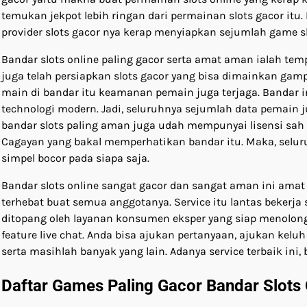
temukan jekpot lebih ringan dari permainan slots gacor itu
provider slots gacor nya kerap menyiapkan sejumlah game sl
Bandar slots online paling gacor serta amat aman ialah tem
juga telah persiapkan slots gacor yang bisa dimainkan ga
main di bandar itu keamanan pemain juga terjaga. Bandar 
technologi modern. Jadi, seluruhnya sejumlah data pemain j
bandar slots paling aman juga udah mempunyai lisensi sah da
Cagayan yang bakal memperhatikan bandar itu. Maka, selu
simpel bocor pada siapa saja.
Bandar slots online sangat gacor dan sangat aman ini am
terhebat buat semua anggotanya. Service itu lantas bekerja s
ditopang oleh layanan konsumen eksper yang siap menolon
feature live chat. Anda bisa ajukan pertanyaan, ajukan keluh 
serta masihlah banyak yang lain. Adanya service terbaik in
Daftar Games Paling Gacor Bandar Slots