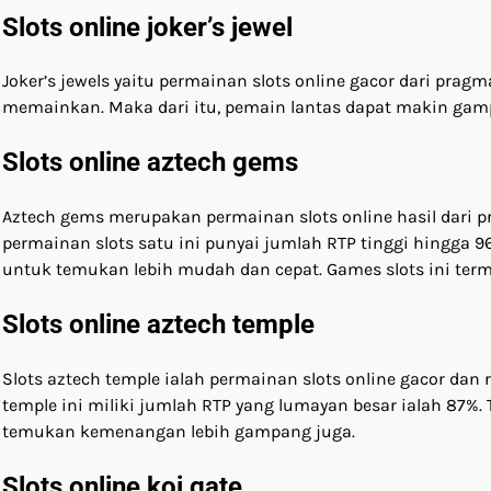
Slots online joker’s jewel
Joker’s jewels yaitu permainan slots online gacor dari pragm
memainkan. Maka dari itu, pemain lantas dapat makin gamp
Slots online aztech gems
Aztech gems merupakan permainan slots online hasil dari 
permainan slots satu ini punyai jumlah RTP tinggi hingga 
untuk temukan lebih mudah dan cepat. Games slots ini term
Slots online aztech temple
Slots aztech temple ialah permainan slots online gacor dan 
temple ini miliki jumlah RTP yang lumayan besar ialah 87%.
temukan kemenangan lebih gampang juga.
Slots online koi gate