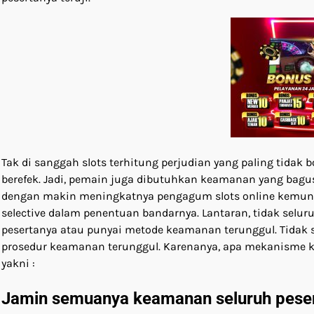
Tak di sanggah slots terhitung perjudian yang paling tidak 
berefek. Jadi, pemain juga dibutuhkan keamanan yang bagus 
dengan makin meningkatnya pengagum slots online kemuncu
selective dalam penentuan bandarnya. Lantaran, tidak sel
pesertanya atau punyai metode keamanan terunggul. Tidak 
prosedur keamanan terunggul. Karenanya, apa mekanisme ke
yakni :
Jamin semuanya keamanan seluruh pese