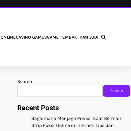
 ONLINE
CASINO GAMES
GAME TEMBAK IKAN JUDI
Search
Search
Recent Posts
Bagaimana Menjaga Privasi Saat Bermain
Strip Poker Online di Internet: Tips dan