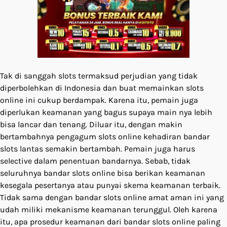
Tak di sanggah slots termaksud perjudian yang tidak
diperbolehkan di Indonesia dan buat memainkan slots
online ini cukup berdampak. Karena itu, pemain juga
diperlukan keamanan yang bagus supaya main nya lebih
bisa lancar dan tenang. Diluar itu, dengan makin
bertambahnya pengagum slots online kehadiran bandar
slots lantas semakin bertambah. Pemain juga harus
selective dalam penentuan bandarnya. Sebab, tidak
seluruhnya bandar slots online bisa berikan keamanan
kesegala pesertanya atau punyai skema keamanan terbaik.
Tidak sama dengan bandar slots online amat aman ini yang
udah miliki mekanisme keamanan terunggul. Oleh karena
itu, apa prosedur keamanan dari bandar slots online paling