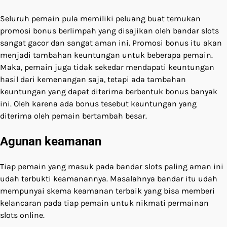
Seluruh pemain pula memiliki peluang buat temukan
promosi bonus berlimpah yang disajikan oleh bandar slots
sangat gacor dan sangat aman ini. Promosi bonus itu akan
menjadi tambahan keuntungan untuk beberapa pemain.
Maka, pemain juga tidak sekedar mendapati keuntungan
hasil dari kemenangan saja, tetapi ada tambahan
keuntungan yang dapat diterima berbentuk bonus banyak
ini. Oleh karena ada bonus tesebut keuntungan yang
diterima oleh pemain bertambah besar.
Agunan keamanan
Tiap pemain yang masuk pada bandar slots paling aman ini
udah terbukti keamanannya. Masalahnya bandar itu udah
mempunyai skema keamanan terbaik yang bisa memberi
kelancaran pada tiap pemain untuk nikmati permainan
slots online.