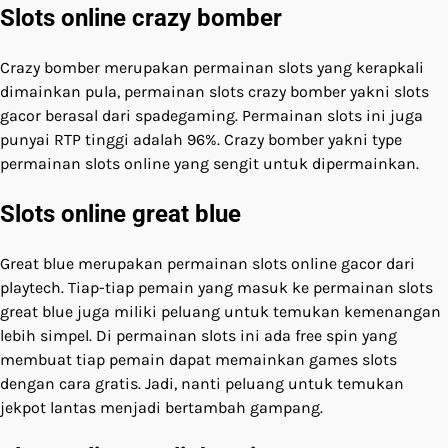
Slots online crazy bomber
Crazy bomber merupakan permainan slots yang kerapkali
dimainkan pula, permainan slots crazy bomber yakni slots
gacor berasal dari spadegaming. Permainan slots ini juga
punyai RTP tinggi adalah 96%. Crazy bomber yakni type
permainan slots online yang sengit untuk dipermainkan.
Slots online great blue
Great blue merupakan permainan slots online gacor dari
playtech. Tiap-tiap pemain yang masuk ke permainan slots
great blue juga miliki peluang untuk temukan kemenangan
lebih simpel. Di permainan slots ini ada free spin yang
membuat tiap pemain dapat memainkan games slots
dengan cara gratis. Jadi, nanti peluang untuk temukan
jekpot lantas menjadi bertambah gampang.