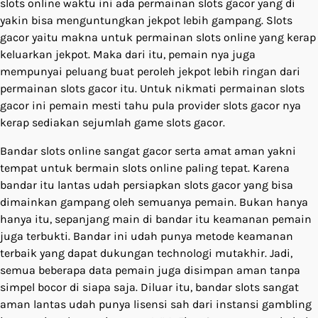
slots online waktu ini ada permainan slots gacor yang di
yakin bisa menguntungkan jekpot lebih gampang. Slots
gacor yaitu makna untuk permainan slots online yang kerap
keluarkan jekpot. Maka dari itu, pemain nya juga
mempunyai peluang buat peroleh jekpot lebih ringan dari
permainan slots gacor itu. Untuk nikmati permainan slots
gacor ini pemain mesti tahu pula provider slots gacor nya
kerap sediakan sejumlah game slots gacor.
Bandar slots online sangat gacor serta amat aman yakni
tempat untuk bermain slots online paling tepat. Karena
bandar itu lantas udah persiapkan slots gacor yang bisa
dimainkan gampang oleh semuanya pemain. Bukan hanya
hanya itu, sepanjang main di bandar itu keamanan pemain
juga terbukti. Bandar ini udah punya metode keamanan
terbaik yang dapat dukungan technologi mutakhir. Jadi,
semua beberapa data pemain juga disimpan aman tanpa
simpel bocor di siapa saja. Diluar itu, bandar slots sangat
aman lantas udah punya lisensi sah dari instansi gambling