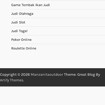
Game Tembak Ikan Judi
Judi Olahraga
Judi Slot
Judi Togel
Poker Online
Roulette Online
Copyright © 2026
Manzanitaoutdoor
Theme: Great Blog By
Artify Themes
.