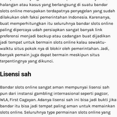
halangan atau kasus yang berlangsung di suatu bandar
slots online merupakan terdapatnya penyegelan yang sudah
dilakukan oleh faksi pemerintahan Indonesia. Karenanya,
buat memperhitungkan itu seluruhnya bandar slots online
paling dipercaya udah persiapkan sangat banyak link
preferensi menjadi backup atau cadangan buat dijadikan
jadi tempat untuk bermain slots online kalau sewaktu-
walktu situs pokok nya di blokir oleh pemerintahan. Jadi,
banyak pemain juga dapat bermain meskipun situs
terpentingnya yang dikunci.
Lisensi sah
Bandar slots online sangat aman mempunyai lisensi sah
pun dari instansi gambling internasional seperti pagcor,
WLA, First Cagayan. Adanya lisensi sah ini bisa jadi bukti jika
bandar itu bisa jadi tempat paling aman untuk memainkan
slots online. Seluruhnya type permainan slots online yang