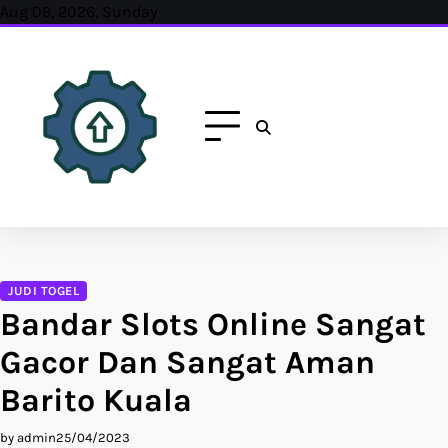
Skip
Aug 09, 2026, Sunday
to
content
JUDI TOGEL
Bandar Slots Online Sangat
Gacor Dan Sangat Aman
Barito Kuala
by admin
25/04/2023